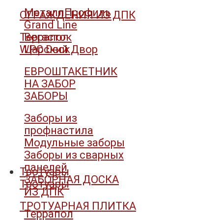
МеталлПрофиль
ОГРАЖДЕНИЯ ИЗ ДПК
Grand Line
Террапол
Вегасток
WPC Deck
Царский Двор
ЕВРОШТАКЕТНИК
НА ЗАБОР
ЗАБОРЫ
Заборы из
профнастила
Модульные заборы
Заборы из сварных
панелей
Тротуары
ЗАБОРНАЯ ДОСКА
Тротуары
ИЗ ДПК
ТРОТУАРНАЯ ПЛИТКА
Террапол