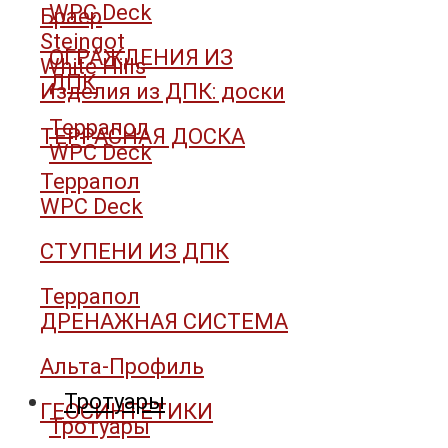
WPC Deck
Браер
Steingot
ОГРАЖДЕНИЯ ИЗ
White Hills
ДПК
Изделия из ДПК: доски
Террапол
ТЕРРАСНАЯ ДОСКА
WPC Deck
Террапол
WPC Deck
СТУПЕНИ ИЗ ДПК
Террапол
ДРЕНАЖНАЯ СИСТЕМА
Альта-Профиль
Тротуары
ГЕОСИНТЕТИКИ
Тротуары