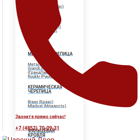
Shinglas (Шинглас)
Döcke (Дёке)
Tegola (Тегола)
CertainTeed
(Сертантид)
Katepal (Катепал)
Icopal (Икопал)
МЕТАЛЛОЧЕРЕПИЦА
МеталлПрофиль
GrandLine
(ГрандЛайн)
Ruukki (Рукки)
КЕРАМИЧЕСКАЯ
ЧЕРЕПИЦА
Braas (Браас)
Mladost (Младость)
Звоните прямо сейчас!
+7 (4852) 70-09-31
ФАЛЬЦЕВАЯ
КРОВЛЯ