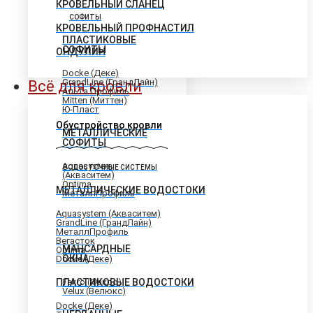
КРОВЕЛЬНЫЙ СЛАНЕЦ
СОФИТЫ
КРОВЕЛЬНЫЙ ПРОФНАСТИЛ
ПЛАСТИКОВЫЕ
СОФИТЫ
ОНДУЛИН
Docke (Деке)
GrandLine (ГрандЛайн)
Всё для кровли
Альта Профиль
Mitten (Миттен)
Ю-Пласт
Обустройство кровли
МЕТАЛЛИЧЕСКИЕ
СОФИТЫ
Aquasystem
ВОДОСТОЧНЫЕ СИСТЕМЫ
(Акваситем)
Optima
МЕТАЛЛИЧЕСКИЕ ВОДОСТОКИ
МеталлПрофиль
Aquasystem (Акваситем)
GrandLine (ГрандЛайн)
МеталлПрофиль
Вегасток
МАНСАРДНЫЕ
Optima
ОКНА
Docke (Деке)
ПЛАСТИКОВЫЕ ВОДОСТОКИ
Fakro (Факро)
Velux (Велюкс)
Docke (Деке)