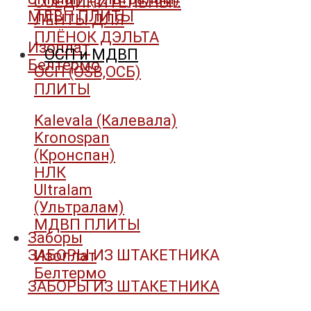
СОЕДИНИТЕЛЬНЫЕ
МДВП ПЛИТЫ
ЛЕНТЫ ДЛЯ
ПЛЁНОК ДЭЛЬТА
Изоплат
ОСП и МДВП
Белтермо
ОСП (OSB,ОСБ)
ПЛИТЫ
Kalevala (Калевала)
Kronospan
(Кронспан)
НЛК
Ultralam
(Ультралам)
МДВП ПЛИТЫ
Заборы
ЗАБОРЫ ИЗ ШТАКЕТНИКА
Изоплат
Белтермо
ЗАБОРЫ ИЗ ШТАКЕТНИКА