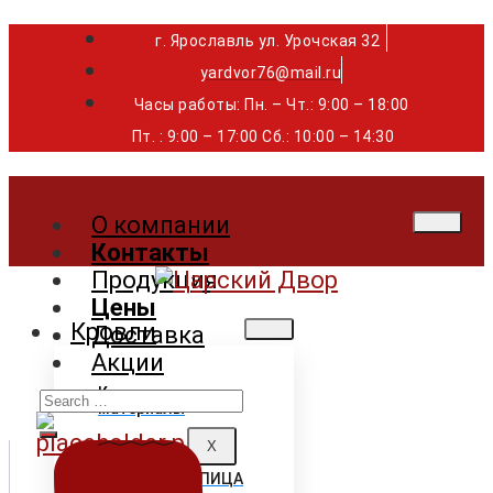
г. Ярославль ул. Урочская 32 ⁣⁣⁣⁣
yardvor76@mail.ru
Часы работы: Пн. – Чт.: 9:00 – 18:00
Пт. : 9:00 – 17:00 Сб.: 10:00 – 14:30
О компании
Контакты
Продукция
Цены
Кровли
Доставка
Акции
Search
Кровельные
материалы
for:
X
ГИБКАЯ ЧЕРЕПИЦА