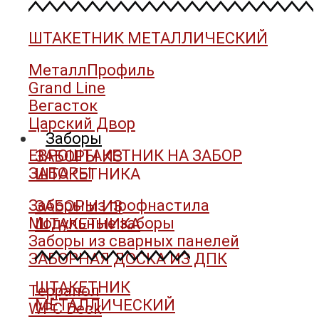
ШТАКЕТНИК МЕТАЛЛИЧЕСКИЙ
МеталлПрофиль
Grand Line
Вегасток
Царский Двор
Заборы
ЕВРОШТАКЕТНИК НА ЗАБОР
ЗАБОРЫ ИЗ
ЗАБОРЫ
ШТАКЕТНИКА
Заборы из профнастила
ЗАБОРЫ ИЗ
Модульные заборы
ШТАКЕТНИКА
Заборы из сварных панелей
ЗАБОРНАЯ ДОСКА ИЗ ДПК
ШТАКЕТНИК
Террапол
МЕТАЛЛИЧЕСКИЙ
WPC Deck