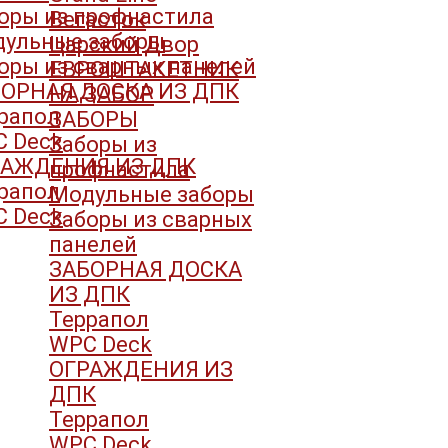
оры из профнастила
Вегасток
ульные заборы
Царский Двор
оры из сварных панелей
ЕВРОШТАКЕТНИК
ОРНАЯ ДОСКА ИЗ ДПК
НА ЗАБОР
рапол
ЗАБОРЫ
 Deck
Заборы из
РАЖДЕНИЯ ИЗ ДПК
профнастила
рапол
Модульные заборы
 Deck
Заборы из сварных
панелей
ЗАБОРНАЯ ДОСКА
ИЗ ДПК
Террапол
WPC Deck
ОГРАЖДЕНИЯ ИЗ
ДПК
Террапол
WPC Deck