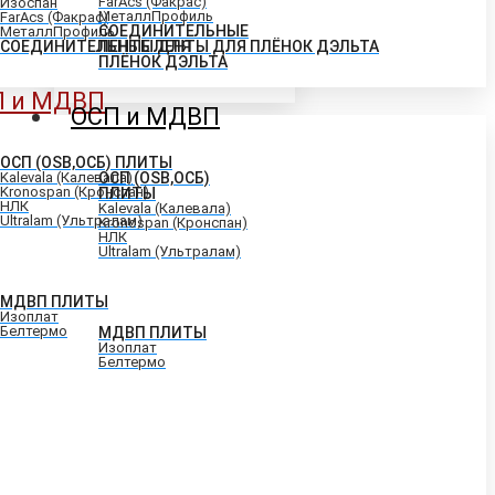
FarAcs (Факрас)
Изоспан
МеталлПрофиль
FarAcs (Факрас)
СОЕДИНИТЕЛЬНЫЕ
МеталлПрофиль
СОЕДИНИТЕЛЬНЫЕ ЛЕНТЫ ДЛЯ ПЛЁНОК ДЭЛЬТА
ЛЕНТЫ ДЛЯ
ПЛЁНОК ДЭЛЬТА
П и МДВП
ОСП и МДВП
ОСП (OSB,ОСБ) ПЛИТЫ
Kalevala (Калевала)
ОСП (OSB,ОСБ)
Kronospan (Кронспан)
ПЛИТЫ
НЛК
Kalevala (Калевала)
Ultralam (Ультралам)
Kronospan (Кронспан)
НЛК
Ultralam (Ультралам)
МДВП ПЛИТЫ
Изоплат
Белтермо
МДВП ПЛИТЫ
Изоплат
Белтермо