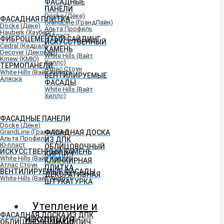
ФАСАДНЫЕ
ПАНЕЛИ
Döcke (Дёке)
ФАСАДНАЯ ПЛИТКА
GrandLine (ГрандЛайн)
Döcke (Дёке)
Альта Профиль
Hauberk (Хауберг)
Ю-пласт
ФИБРОЦЕМЕНТЫЙ САЙДИНГ
ИСКУССТВЕННЫЙ
Cedral (Кедрал)
КАМЕНЬ
Decover (Дековер)
White Hills (Вайт
Kmew (КМЮ)
Хиллс)
ТЕРМОПАНЕЛИ
Атлас Стоун
White Hills (Вайт Хиллс)
ВЕНТИЛИРУЕМЫЕ
Аляска
ФАСАДЫ
White Hills (Вайт
Хиллс)
ФАСАДНЫЕ ПАНЕЛИ
Döcke (Дёке)
GrandLine (ГрандЛайн)
ФАСАДНАЯ ДОСКА
Альта Профиль
ИЗ ДПК
Ю-пласт
ОБЛИЦОВОЧНЫЙ
ИСКУССТВЕННЫЙ КАМЕНЬ
КИРПИЧ
White Hills (Вайт Хиллс)
КЛИНКИРНАЯ
Атлас Стоун
ПЛИТКА
ВЕНТИЛИРУЕМЫЕ ФАСАДЫ
ДЕКОРАТИВНАЯ
White Hills (Вайт Хиллс)
ШТУКАТУРКА
Утепление и
ФАСАДНАЯ ДОСКА ИЗ ДПК
изоляция
ОБЛИЦОВОЧНЫЙ КИРПИЧ