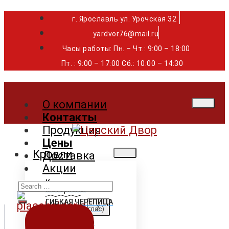
г. Ярославль ул. Урочская 32 ⁣⁣⁣⁣
yardvor76@mail.ru
Часы работы: Пн. – Чт.: 9:00 – 18:00
Пт. : 9:00 – 17:00 Сб.: 10:00 – 14:30
О компании
Контакты
Продукция
Цены
Кровли
Доставка
Акции
Search
Кровельные
материалы
for:
ГИБКАЯ ЧЕРЕПИЦА
X
Shinglas (Шинглас)
Döcke (Дёке)
Tegola (Тегола)
CertainTeed