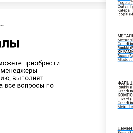
Tegola (
CertainT
Katepal 
Icopal (
МЕТАЛ
алы
Металл
GrandLi
Ruukki (
КЕРАМ
Braas (Б
Mladost
можете приобрести
и менеджеры
цию, выполнят
ФАЛЬЦ
а все вопросы по
Ruukki (
GrandLi
КОМПО
Luxard 
GrandLi
Metrotil
ЦЕМЕН
Braas (Б