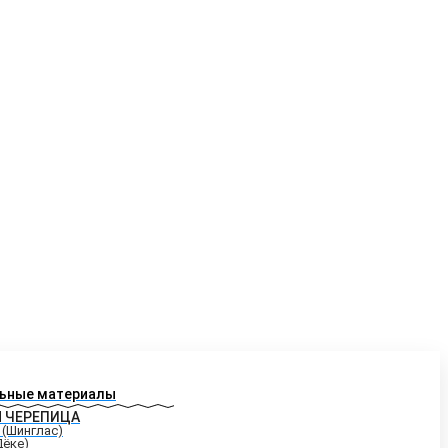
ьные материалы
Я ЧЕРЕПИЦА
 (Шинглас)
Дёке)