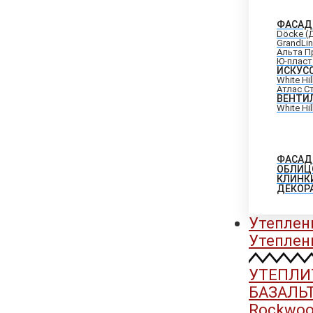
ФАСАД
Döcke (
GrandLi
Альта П
Ю-пласт
ИСКУС
White Hi
Атлас С
ВЕНТИ
White Hi
ФАСАД
ОБЛИЦ
КЛИНК
ДЕКОР
Утеплен
Утеплен
УТЕПЛИ
БАЗАЛЬ
Rockwool