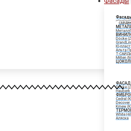
Фасады
Фасад
САЙДИН
МЕТАЛ
Металл
ВИНИЛ
Döcke (
GrandLi
Ю-пласт
Альта П
Т-САЙД
Mitten (
ЦОКОЛ
ФАСАД
Döcke (
Hauberk 
ФИБРО
Cedral (
Decover
Kmew (
ТЕРМО
White Hi
Аляска