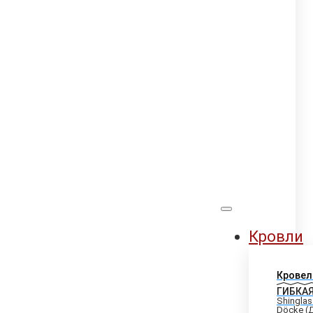
Кровли
Кровел
ГИБКА
Shinglas
Döcke (