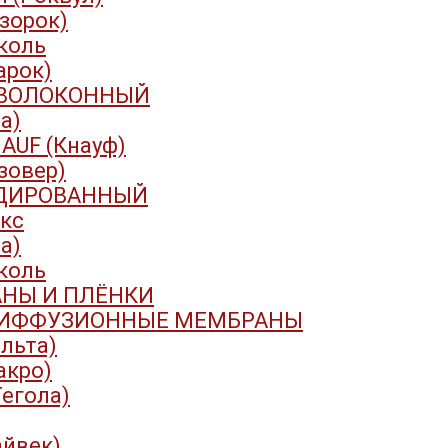
Изорок)
коль
арок)
ВОЛОКОННЫЙ
са)
AUF (Кнауф)
Изовер)
ДИРОВАННЫЙ
кс
са)
коль
НЫ И ПЛЁНКИ
ИФФУЗИОННЫЕ МЕМБРАНЫ
эльта)
акро)
Тегола)
айвек)