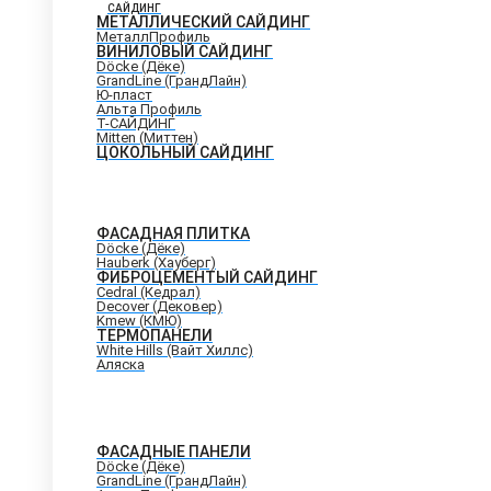
САЙДИНГ
МЕТАЛЛИЧЕСКИЙ САЙДИНГ
МеталлПрофиль
ВИНИЛОВЫЙ САЙДИНГ
Döcke (Дёке)
GrandLine (ГрандЛайн)
Ю-пласт
Альта Профиль
Т-САЙДИНГ
Mitten (Миттен)
ЦОКОЛЬНЫЙ САЙДИНГ
ФАСАДНАЯ ПЛИТКА
Döcke (Дёке)
Hauberk (Хауберг)
ФИБРОЦЕМЕНТЫЙ САЙДИНГ
Cedral (Кедрал)
Decover (Дековер)
Kmew (КМЮ)
ТЕРМОПАНЕЛИ
White Hills (Вайт Хиллс)
Аляска
ФАСАДНЫЕ ПАНЕЛИ
Döcke (Дёке)
GrandLine (ГрандЛайн)