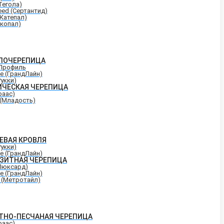
Тегола)
eed (Сертантид)
(Катепал)
Икопал)
ЛОЧЕРЕПИЦА
Профиль
ne (ГрандЛайн)
Рукки)
ИЧЕСКАЯ ЧЕРЕПИЦА
раас)
 (Младость)
ЕВАЯ КРОВЛЯ
Рукки)
ne (ГрандЛайн)
ЗИТНАЯ ЧЕРЕПИЦА
(Люксард)
ne (ГрандЛайн)
e (Метротайл)
ТНО-ПЕСЧАНАЯ ЧЕРЕПИЦА
раас)