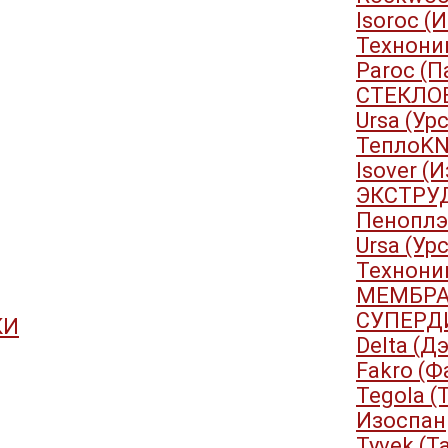
Isoroc (
Технони
Paroc (П
СТЕКЛО
Ursa (Ур
ТеплоKN
Isover (
ЭКСТРУ
Пеноплэ
Ursa (Ур
Технони
МЕМБРА
СУПЕРД
КИ
Delta (Д
Fakro (Ф
Tegola (
Изоспан
Tyvek (Т