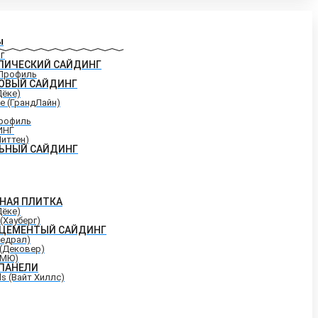
ы
Г
ЛИЧЕСКИЙ САЙДИНГ
Профиль
ОВЫЙ САЙДИНГ
Дёке)
ne (ГрандЛайн)
рофиль
ИНГ
Миттен)
ЬНЫЙ САЙДИНГ
НАЯ ПЛИТКА
Дёке)
(Хауберг)
ЦЕМЕНТЫЙ САЙДИНГ
Кедрал)
 (Дековер)
КМЮ)
ПАНЕЛИ
lls (Вайт Хиллс)