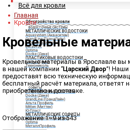
Всё для кровли
Главная
Кровли
Обустройство кровли
ВОДОСТОЧНЫЕ СИСТЕМЫ
МЕТАЛЛИЧЕСКИЕ ВОДОСТОКИ
Aquasystem (Акваситем)
Кровельные матери
GrandLine (ГрандЛайн)
МеталлПрофиль
Вегасток
Optima
Docke (Деке)
ПЛАСТИКОВЫЕ ВОДОСТОКИ
Кровельные материалы в Ярославле вы 
Docke (Деке)
Технониколь
в нашей компании “
Царский Двор
”! Наш
предоставят всю техническую информа
бесплатный расчёт материала, ответят н
СОФИТЫ
приобретению и доставке.
ПЛАСТИКОВЫЕ СОФИТЫ
Docke (Деке)
GrandLine (ГрандЛайн)
Альта Профиль
Mitten (Миттен)
Ю-Пласт
МЕТАЛЛИЧЕСКИЕ СОФИТЫ
Цены:
Отображение 1–9 из 543
Aquasystem (Акваситем)
Optima
по
МеталлПрофиль