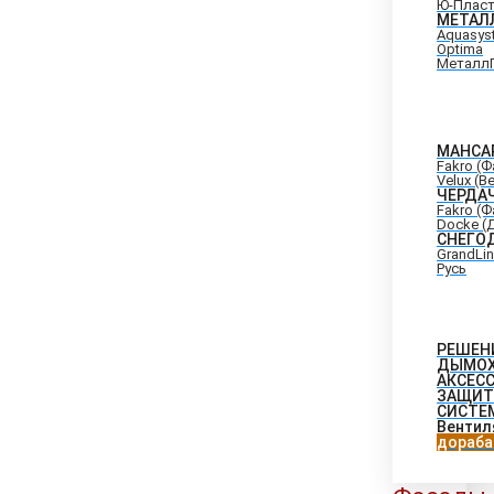
Ю-Плас
МЕТАЛ
Aquasys
Optima
Металл
МАНСА
Fakro (
Velux (В
ЧЕРДА
Fakro (
Docke (
СНЕГО
GrandLi
Русь
РЕШЕН
ДЫМО
АКСЕС
ЗАЩИТ
СИСТЕ
Вентил
дораба