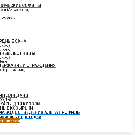
т
ЛИЧЕСКИЕ СОФИТЫ
tem (Акваситем)
Профиль
РДНЫЕ ОКНА
Факро)
елюкс)
ЧНЫЕ ЛЕСТНИЦЫ
Факро)
Деке)
ДЕРЖАНИЕ И ОГРАЖДЕНИЯ
ne (ГрандЛайн)
ИЯ ДЛЯ ДАЧИ
ХОДЫ
СУАРЫ ДЛЯ КРОВЛИ
НЫЕ КОЗЫРЬКИ
МА ВОДООТВЕДЕНИЯ АЛЬТА ПРОФИЛЬ
яционные проходки
тывается