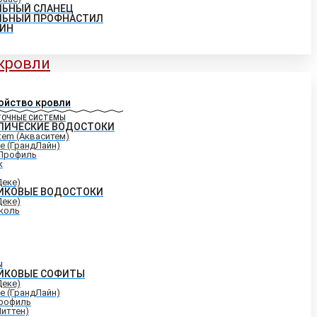
ЛЬНЫЙ СЛАНЕЦ
ЛЬНЫЙ ПРОФНАСТИЛ
ИН
 кровли
ойство кровли
ТОЧНЫЕ СИСТЕМЫ
ЛИЧЕСКИЕ ВОДОСТОКИ
tem (Акваситем)
ne (ГрандЛайн)
Профиль
к
Деке)
ИКОВЫЕ ВОДОСТОКИ
Деке)
коль
Ы
ИКОВЫЕ СОФИТЫ
Деке)
ne (ГрандЛайн)
рофиль
Миттен)