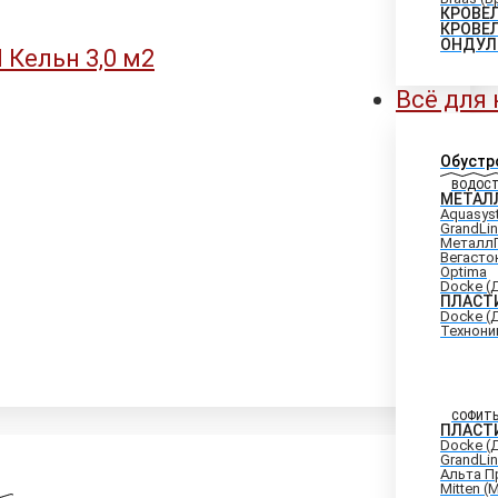
КРОВЕ
КРОВЕ
ОНДУЛ
Всё для
Обустр
ВОДОС
МЕТАЛ
Aquasys
GrandLi
Металл
Вегасто
Optima
Docke (
ПЛАСТ
Docke (
Технони
СОФИТ
ПЛАСТ
Docke (
GrandLi
Альта П
Mitten (