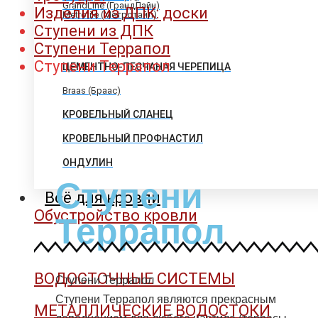
GrandLine (ГрандЛайн)
Изделия из ДПК: доски
Metrotile (Метротайл)
Ступени из ДПК
Ступени Террапол
Ступени Террапол
ЦЕМЕНТНО-ПЕСЧАНАЯ ЧЕРЕПИЦА
Braas (Браас)
КРОВЕЛЬНЫЙ СЛАНЕЦ
КРОВЕЛЬНЫЙ ПРОФНАСТИЛ
ОНДУЛИН
Ступени
Всё для кровли
Обустройство кровли
Террапол
ВОДОСТОЧНЫЕ СИСТЕМЫ
Ступени Террапол
Ступени Террапол являются прекрасным
МЕТАЛЛИЧЕСКИЕ ВОДОСТОКИ