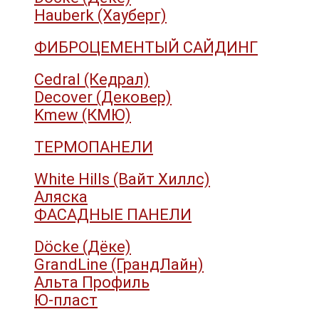
Hauberk (Хауберг)
ФИБРОЦЕМЕНТЫЙ САЙДИНГ
Cedral (Кедрал)
Decover (Дековер)
Kmew (КМЮ)
ТЕРМОПАНЕЛИ
White Hills (Вайт Хиллс)
Аляска
ФАСАДНЫЕ ПАНЕЛИ
Döcke (Дёке)
GrandLine (ГрандЛайн)
Альта Профиль
Ю-пласт