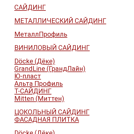
САЙДИНГ
МЕТАЛЛИЧЕСКИЙ САЙДИНГ
МеталлПрофиль
ВИНИЛОВЫЙ САЙДИНГ
Döcke (Дёке)
GrandLine (ГрандЛайн)
Ю-пласт
Альта Профиль
Т-САЙДИНГ
Mitten (Миттен)
ЦОКОЛЬНЫЙ САЙДИНГ
ФАСАДНАЯ ПЛИТКА
Döcke (Дёке)