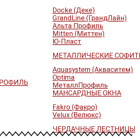
Docke (Деке)
GrandLine (ГрандЛайн)
Альта Профиль
Mitten (Миттен)
Ю-Пласт
МЕТАЛЛИЧЕСКИЕ СОФИ
Aquasystem (Акваситем)
Optima
ПРОФИЛЬ
МеталлПрофиль
МАНСАРДНЫЕ ОКНА
Fakro (Факро)
Velux (Велюкс)
ЧЕРДАЧНЫЕ ЛЕСТНИЦЫ