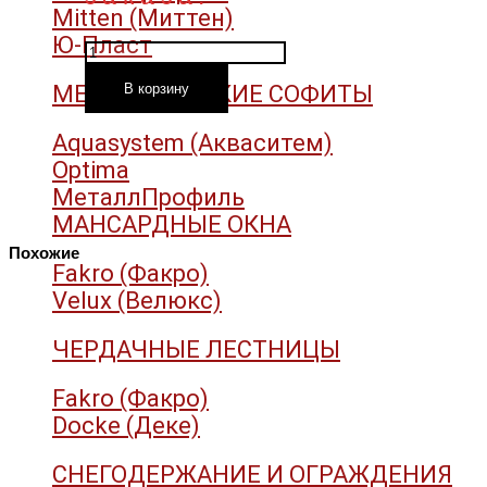
Mitten (Миттен)
Ю-Пласт
Количество
товара
МЕТАЛЛИЧЕСКИЕ СОФИТЫ
В корзину
Ступени
Террапол
Aquasystem (Акваситем)
Optima
МеталлПрофиль
МАНСАРДНЫЕ ОКНА
Похожие
Fakro (Факро)
Velux (Велюкс)
ЧЕРДАЧНЫЕ ЛЕСТНИЦЫ
Fakro (Факро)
Docke (Деке)
СНЕГОДЕРЖАНИЕ И ОГРАЖДЕНИЯ