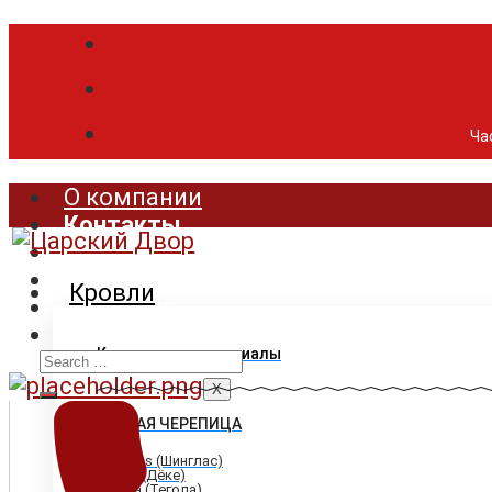
Час
О компании
Контакты
Продукция
Цены
Кровли
Доставка
Акции
Search
Кровельные материалы
for:
X
ГИБКАЯ ЧЕРЕПИЦА
Shinglas (Шинглас)
Döcke (Дёке)
Tegola (Тегола)