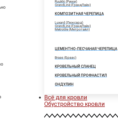
Ruukki (Рукки)
GrandLine (ГрандЛайн)
ьно
КОМПОЗИТНАЯ ЧЕРЕПИЦА
Luxard (Люксард)
GrandLine (ГрандЛайн)
Metrotile (Метротайл)
ЦЕМЕНТНО-ПЕСЧАНАЯ ЧЕРЕПИЦА
Braas (Браас)
во
КРОВЕЛЬНЫЙ СЛАНЕЦ
КРОВЕЛЬНЫЙ ПРОФНАСТИЛ
ОНДУЛИН
Всё для кровли
в
Обустройство кровли