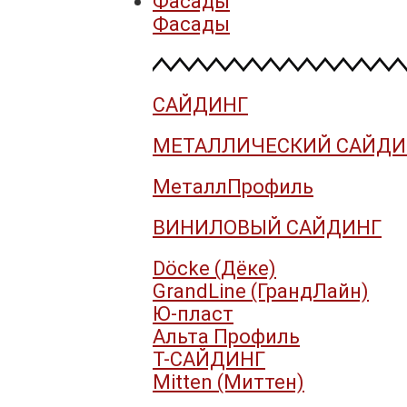
Фасады
Фасады
САЙДИНГ
МЕТАЛЛИЧЕСКИЙ САЙДИ
МеталлПрофиль
ВИНИЛОВЫЙ САЙДИНГ
Döcke (Дёке)
GrandLine (ГрандЛайн)
Ю-пласт
Альта Профиль
Т-САЙДИНГ
Mitten (Миттен)