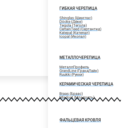
ГИБКАЯ ЧЕРЕПИЦА
Shinglas (Шинглас)
Döcke (Дёке)
Tegola (Тегола)
CertainTeed (Сертантид)
Katepal (Катепал)
Icopal (Икопал)
МЕТАЛЛОЧЕРЕПИЦА
МеталлПрофиль
GrandLine (ГрандЛайн)
Ruukki (Рукки)
КЕРАМИЧЕСКАЯ ЧЕРЕПИЦА
Braas (Браас)
Mladost (Младость)
ФАЛЬЦЕВАЯ КРОВЛЯ