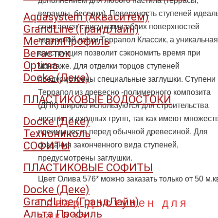
дополнением для любого настила (террасы,
веранды, беседки). Поверхность ступеней идеал
Aquasystem (Акваситем)
сочетается с рисунками обеих поверхностей
GrandLine (ГрандЛайн)
МеталлПрофиль
террасной доски Террапол Классик, а уникальная
Вегасток
конструкция позволит сэкономить время при
Optima
монтаже. Для отделки торцов ступеней
Docke (Деке)
предусмотрены специальные заглушки. Ступени
Террапол из древесно -полимерного композита
ПЛАСТИКОВЫЕ ВОДОСТОКИ
(ДПК) широко используются для строительства
лестниц и входных групп, так как имеют множест
Docke (Деке)
Технониколь
преимуществ перед обычной древесиной. Для
СОФИТЫ
создания законченного вида ступеней,
предусмотрены заглушки.
ПЛАСТИКОВЫЕ СОФИТЫ
Цвет Олива 576* можно заказать только от 50 м.к
Docke (Деке)
GrandLine (ГрандЛайн)
Товар доступен для
Альта Профиль
заказа.