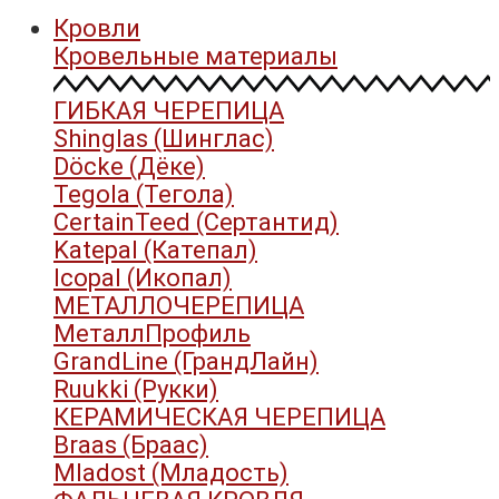
Кровли
Кровельные материалы
ГИБКАЯ ЧЕРЕПИЦА
Shinglas (Шинглас)
Döcke (Дёке)
Tegola (Тегола)
CertainTeed (Сертантид)
Katepal (Катепал)
Icopal (Икопал)
МЕТАЛЛОЧЕРЕПИЦА
МеталлПрофиль
GrandLine (ГрандЛайн)
Ruukki (Рукки)
КЕРАМИЧЕСКАЯ ЧЕРЕПИЦА
Braas (Браас)
Mladost (Младость)