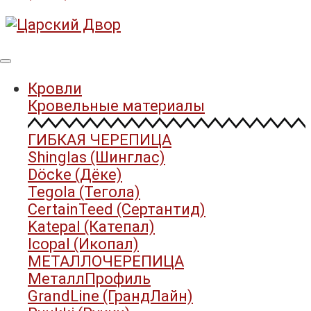
Кровли
Кровельные материалы
ГИБКАЯ ЧЕРЕПИЦА
Shinglas (Шинглас)
Döcke (Дёке)
Tegola (Тегола)
CertainTeed (Сертантид)
Katepal (Катепал)
Icopal (Икопал)
МЕТАЛЛОЧЕРЕПИЦА
МеталлПрофиль
GrandLine (ГрандЛайн)