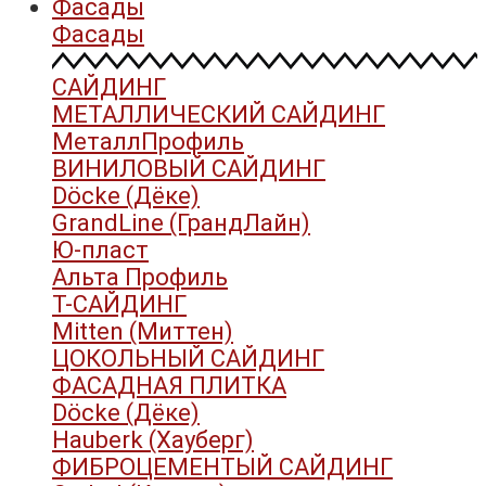
Фасады
Фасады
САЙДИНГ
МЕТАЛЛИЧЕСКИЙ САЙДИНГ
МеталлПрофиль
ВИНИЛОВЫЙ САЙДИНГ
Döcke (Дёке)
GrandLine (ГрандЛайн)
Ю-пласт
Альта Профиль
Т-САЙДИНГ
Mitten (Миттен)
ЦОКОЛЬНЫЙ САЙДИНГ
ФАСАДНАЯ ПЛИТКА
Döcke (Дёке)
Hauberk (Хауберг)
ФИБРОЦЕМЕНТЫЙ САЙДИНГ