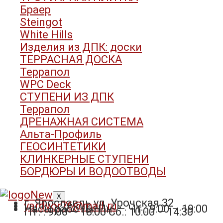
Браер
Steingot
White Hills
Изделия из ДПК: доски
ТЕРРАСНАЯ ДОСКА
Террапол
WPC Deck
СТУПЕНИ ИЗ ДПК
Террапол
ДРЕНАЖНАЯ СИСТЕМА
Альта-Профиль
ГЕОСИНТЕТИКИ
КЛИНКЕРНЫЕ СТУПЕНИ
БОРДЮРЫ И ВОДООТВОДЫ
X
г. Ярославль ул. Урочская 32
yardvor76@mail.ru
Часы работы: Пн. – Чт.: 9:00 – 19:00
Пт. : 9:00 – 18:00 Сб.: 10:00 – 14:30