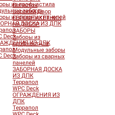
оры из профнастила
Вегасток
ульные заборы
Царский Двор
оры из сварных панелей
ЕВРОШТАКЕТНИК
ОРНАЯ ДОСКА ИЗ ДПК
НА ЗАБОР
рапол
ЗАБОРЫ
 Deck
Заборы из
РАЖДЕНИЯ ИЗ ДПК
профнастила
рапол
Модульные заборы
 Deck
Заборы из сварных
панелей
ЗАБОРНАЯ ДОСКА
ИЗ ДПК
Террапол
WPC Deck
ОГРАЖДЕНИЯ ИЗ
ДПК
Террапол
WPC Deck