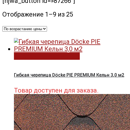
[njwa_button id=»87266″]
Цены:
Отображение 1–9 из 25
по
возрастанию
Выберите параметры
Гибкая черепица Döcke PIE PREMIUM Кельн 3,0 м2
Товар доступен для заказа.