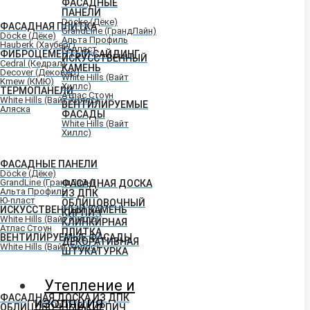
ФАСАДНЫЕ
ПАНЕЛИ
Döcke (Дёке)
ФАСАДНАЯ ПЛИТКА
GrandLine (ГрандЛайн)
Döcke (Дёке)
Альта Профиль
Hauberk (Хауберг)
Ю-пласт
ФИБРОЦЕМЕНТЫЙ САЙДИНГ
ИСКУССТВЕННЫЙ
Cedral (Кедрал)
КАМЕНЬ
Decover (Дековер)
White Hills (Вайт
Kmew (КМЮ)
Хиллс)
ТЕРМОПАНЕЛИ
Атлас Стоун
White Hills (Вайт Хиллс)
ВЕНТИЛИРУЕМЫЕ
Аляска
ФАСАДЫ
White Hills (Вайт
Хиллс)
ФАСАДНЫЕ ПАНЕЛИ
Döcke (Дёке)
GrandLine (ГрандЛайн)
ФАСАДНАЯ ДОСКА
Альта Профиль
ИЗ ДПК
Ю-пласт
ОБЛИЦОВОЧНЫЙ
ИСКУССТВЕННЫЙ КАМЕНЬ
КИРПИЧ
White Hills (Вайт Хиллс)
КЛИНКИРНАЯ
Атлас Стоун
ПЛИТКА
ВЕНТИЛИРУЕМЫЕ ФАСАДЫ
ДЕКОРАТИВНАЯ
White Hills (Вайт Хиллс)
ШТУКАТУРКА
Утепление и
ФАСАДНАЯ ДОСКА ИЗ ДПК
изоляция
ОБЛИЦОВОЧНЫЙ КИРПИЧ