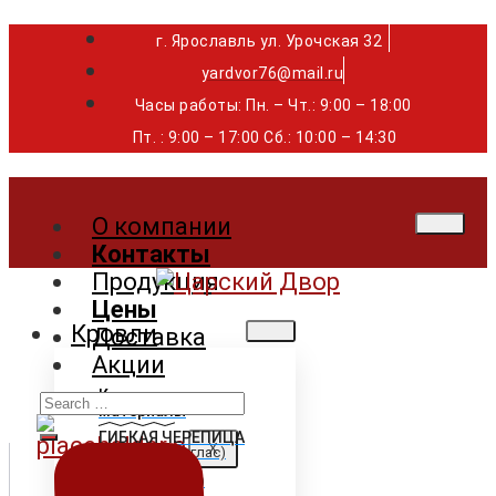
г. Ярославль ул. Урочская 32 ⁣⁣⁣⁣
yardvor76@mail.ru
Часы работы: Пн. – Чт.: 9:00 – 18:00
Пт. : 9:00 – 17:00 Сб.: 10:00 – 14:30
О компании
Контакты
Продукция
Цены
Кровли
Доставка
Акции
Search
Кровельные
материалы
for:
ГИБКАЯ ЧЕРЕПИЦА
X
Shinglas (Шинглас)
Döcke (Дёке)
Tegola (Тегола)
CertainTeed