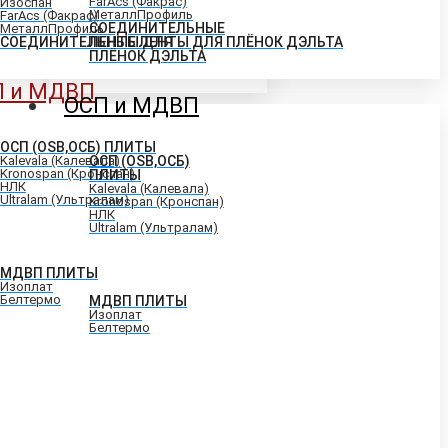
FarAcs (Факрас)
Изоспан
МеталлПрофиль
FarAcs (Факрас)
СОЕДИНИТЕЛЬНЫЕ
МеталлПрофиль
СОЕДИНИТЕЛЬНЫЕ ЛЕНТЫ ДЛЯ ПЛЁНОК ДЭЛЬТА
ЛЕНТЫ ДЛЯ
ПЛЁНОК ДЭЛЬТА
П и МДВП
ОСП и МДВП
ОСП (OSB,ОСБ) ПЛИТЫ
Kalevala (Калевала)
ОСП (OSB,ОСБ)
Kronospan (Кронспан)
ПЛИТЫ
НЛК
Kalevala (Калевала)
Ultralam (Ультралам)
Kronospan (Кронспан)
НЛК
Ultralam (Ультралам)
МДВП ПЛИТЫ
Изоплат
Белтермо
МДВП ПЛИТЫ
Изоплат
Белтермо