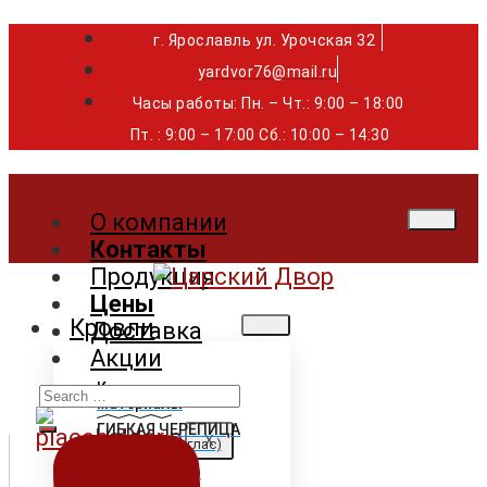
г. Ярославль ул. Урочская 32 ⁣⁣⁣⁣
yardvor76@mail.ru
Часы работы: Пн. – Чт.: 9:00 – 18:00
Пт. : 9:00 – 17:00 Сб.: 10:00 – 14:30
О компании
Контакты
Продукция
Цены
Кровли
Доставка
Акции
Search
Кровельные
материалы
for:
ГИБКАЯ ЧЕРЕПИЦА
X
Shinglas (Шинглас)
Döcke (Дёке)
Tegola (Тегола)
CertainTeed