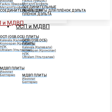
FarAcs (Факрас)
Изоспан
МеталлПрофиль
FarAcs (Факрас)
СОЕДИНИТЕЛЬНЫЕ
МеталлПрофиль
СОЕДИНИТЕЛЬНЫЕ ЛЕНТЫ ДЛЯ ПЛЁНОК ДЭЛЬТА
ЛЕНТЫ ДЛЯ
ПЛЁНОК ДЭЛЬТА
П и МДВП
ОСП и МДВП
ОСП (OSB,ОСБ) ПЛИТЫ
Kalevala (Калевала)
ОСП (OSB,ОСБ)
Kronospan (Кронспан)
ПЛИТЫ
НЛК
Kalevala (Калевала)
Ultralam (Ультралам)
Kronospan (Кронспан)
НЛК
Ultralam (Ультралам)
МДВП ПЛИТЫ
Изоплат
Белтермо
МДВП ПЛИТЫ
Изоплат
Белтермо