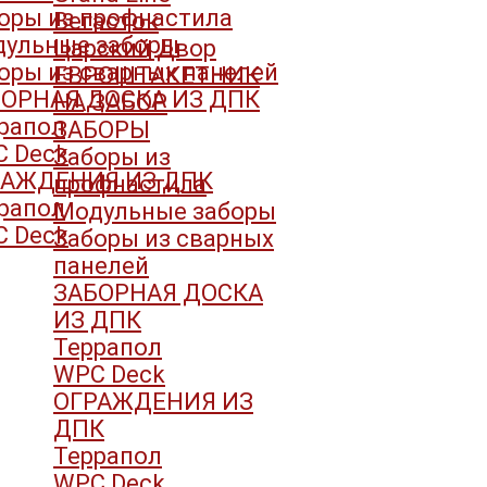
оры из профнастила
Вегасток
ульные заборы
Царский Двор
оры из сварных панелей
ЕВРОШТАКЕТНИК
ОРНАЯ ДОСКА ИЗ ДПК
НА ЗАБОР
рапол
ЗАБОРЫ
 Deck
Заборы из
РАЖДЕНИЯ ИЗ ДПК
профнастила
рапол
Модульные заборы
 Deck
Заборы из сварных
панелей
ЗАБОРНАЯ ДОСКА
ИЗ ДПК
Террапол
WPC Deck
ОГРАЖДЕНИЯ ИЗ
ДПК
Террапол
WPC Deck