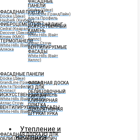
ФАСАДНЫЕ
ПАНЕЛИ
Döcke (Дёке)
ФАСАДНАЯ ПЛИТКА
GrandLine (ГрандЛайн)
Döcke (Дёке)
Альта Профиль
Hauberk (Хауберг)
Ю-пласт
ФИБРОЦЕМЕНТЫЙ САЙДИНГ
ИСКУССТВЕННЫЙ
Cedral (Кедрал)
КАМЕНЬ
Decover (Дековер)
White Hills (Вайт
Kmew (КМЮ)
Хиллс)
ТЕРМОПАНЕЛИ
Атлас Стоун
White Hills (Вайт Хиллс)
ВЕНТИЛИРУЕМЫЕ
Аляска
ФАСАДЫ
White Hills (Вайт
Хиллс)
ФАСАДНЫЕ ПАНЕЛИ
Döcke (Дёке)
GrandLine (ГрандЛайн)
ФАСАДНАЯ ДОСКА
Альта Профиль
ИЗ ДПК
Ю-пласт
ОБЛИЦОВОЧНЫЙ
ИСКУССТВЕННЫЙ КАМЕНЬ
КИРПИЧ
White Hills (Вайт Хиллс)
КЛИНКИРНАЯ
Атлас Стоун
ПЛИТКА
ВЕНТИЛИРУЕМЫЕ ФАСАДЫ
ДЕКОРАТИВНАЯ
White Hills (Вайт Хиллс)
ШТУКАТУРКА
Утепление и
ФАСАДНАЯ ДОСКА ИЗ ДПК
изоляция
ОБЛИЦОВОЧНЫЙ КИРПИЧ