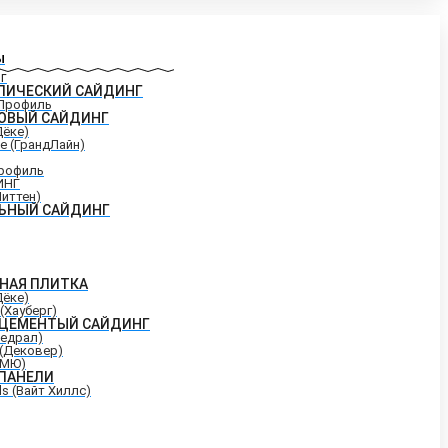
ы
Г
ЛИЧЕСКИЙ САЙДИНГ
Профиль
ОВЫЙ САЙДИНГ
Дёке)
ne (ГрандЛайн)
рофиль
ИНГ
Миттен)
ЬНЫЙ САЙДИНГ
НАЯ ПЛИТКА
Дёке)
(Хауберг)
ЦЕМЕНТЫЙ САЙДИНГ
Кедрал)
 (Дековер)
КМЮ)
ПАНЕЛИ
lls (Вайт Хиллс)