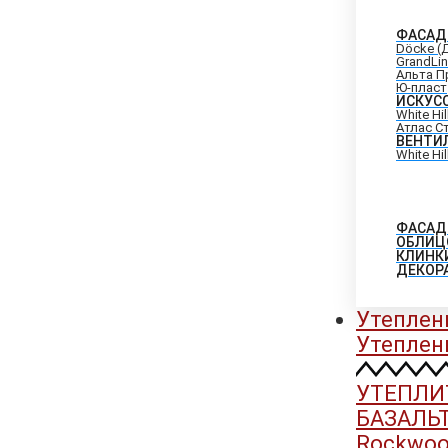
ФАСАД
Döcke (
GrandLi
Альта П
Ю-пласт
ИСКУС
White Hi
Атлас С
ВЕНТИ
White Hi
ФАСАД
ОБЛИЦ
КЛИНК
ДЕКОР
Утеплен
Утеплен
УТЕПЛИ
БАЗАЛЬ
Rockwool