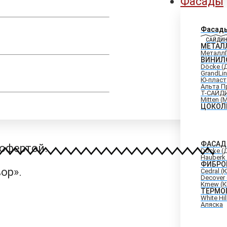
Фасады
Фасад
САЙДИН
МЕТАЛ
Металл
ВИНИЛ
Döcke (
GrandLi
Ю-пласт
Альта П
Т-САЙД
Mitten (
ЦОКОЛ
ФАСАД
 офертой.
Döcke (
Hauberk 
ФИБРО
ор».
Cedral (
Decover
Kmew (
ТЕРМО
White Hi
Аляска