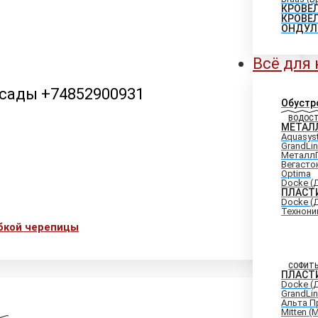
КРОВЕ
КРОВЕ
ОНДУЛ
Всё для
асады +74852900931
Обустр
ВОДОС
МЕТАЛ
Aquasys
GrandLi
Металл
Вегасто
Optima
Docke (
ПЛАСТ
Docke (
Технони
ибкой черепицы
СОФИТ
ПЛАСТ
Docke (
GrandLi
Альта П
Mitten (