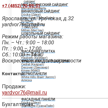
САЙДИНГ
МЕТАЛЛИЧЕСКИЙ САЙДИНГ
+7 (4852) 70-09-31
МеталлПрофиль
ВИНИЛОВЫЙ САЙДИНГ
Döcke (Дёке)
Ярославль, ул. Урочская, д.32
GrandLine (ГрандЛайн)
Ю-пласт
yardvor76@mail.ru
Альта Профиль
Т-САЙДИНГ
Mitten (Миттен)
ЦОКОЛЬНЫЙ САЙДИНГ
Режим работы магазина:
Пн. – Чт.: 9:00 – 18:00
Пт. : 9:00 – 17:00
ФАСАДНАЯ ПЛИТКА
Сб.: 10:00 – 14:30
Döcke (Дёке)
Hauberk (Хауберг)
Воскресенье: по договоренности
ФИБРОЦЕМЕНТЫЙ САЙДИНГ
Cedral (Кедрал)
Decover (Дековер)
Kmew (КМЮ)
Контакты
ТЕРМОПАНЕЛИ
White Hills (Вайт Хиллс)
Аляска
Продажи:
yardvor76@mail.ru
ФАСАДНЫЕ ПАНЕЛИ
Döcke (Дёке)
Бухгалтерия:
GrandLine (ГрандЛайн)