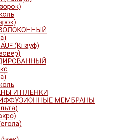
Изорок)
коль
арок)
ВОЛОКОННЫЙ
са)
AUF (Кнауф)
Изовер)
ДИРОВАННЫЙ
кс
са)
коль
НЫ И ПЛЁНКИ
ИФФУЗИОННЫЕ МЕМБРАНЫ
эльта)
акро)
Тегола)
айвек)