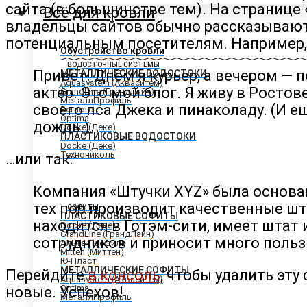
сайта (в большинстве тем). На странице
Всё для кровли
владельцы сайтов обычно рассказывают
потенциальным посетителям. Например, 
Обустройство кровли
ВОДОСТОЧНЫЕ СИСТЕМЫ
Привет! Днём я курьер, а вечером 
МЕТАЛЛИЧЕСКИЕ ВОДОСТОКИ
Aquasystem (Акваситем)
актёр. Это мой блог. Я живу в Росто
GrandLine (ГрандЛайн)
МеталлПрофиль
своего пса Джека и пинаколаду. (И е
Вегасток
Optima
дождь.)
Docke (Деке)
ПЛАСТИКОВЫЕ ВОДОСТОКИ
Docke (Деке)
Технониколь
…или так:
Компания «Штучки XYZ» была основана
тех пор производит качественные ш
СОФИТЫ
ПЛАСТИКОВЫЕ СОФИТЫ
находится в Готэм-сити, имеет штат 
Docke (Деке)
GrandLine (ГрандЛайн)
сотрудников и приносит много поль
Альта Профиль
Mitten (Миттен)
Ю-Пласт
МЕТАЛЛИЧЕСКИЕ СОФИТЫ
Перейдите
в консоль
, чтобы удалить эту
Aquasystem (Акваситем)
Optima
новые. Успехов!
МеталлПрофиль