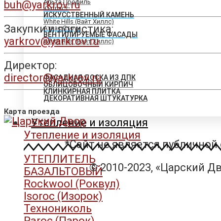
Альта Профиль
buh@yarkrov.ru
Ю-пласт
ИСКУССТВЕННЫЙ КАМЕНЬ
White Hills (Вайт Хиллс)
Закупки и логистика:
Атлас Стоун
ВЕНТИЛИРУЕМЫЕ ФАСАДЫ
yarkrov@yarkrov.ru
White Hills (Вайт Хиллс)
Директор:
director@yarkrov.ru
ФАСАДНАЯ ДОСКА ИЗ ДПК
ОБЛИЦОВОЧНЫЙ КИРПИЧ
КЛИНКИРНАЯ ПЛИТКА
ДЕКОРАТИВНАЯ ШТУКАТУРКА
Карта проезда
Утепление и изоляция
Утепление и изоляция
*Сайт не является публичной
УТЕПЛИТЕЛЬ
© 2010-2023, «Царский Дв
БАЗАЛЬТОВЫЙ
Rockwool (Роквул)
Isoroc (Изорок)
Технониколь
Paroc (Парок)