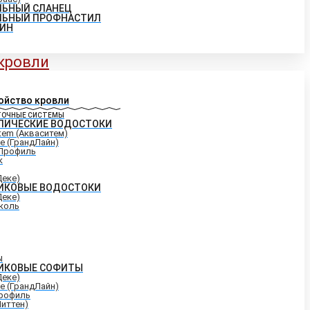
ЛЬНЫЙ СЛАНЕЦ
ЛЬНЫЙ ПРОФНАСТИЛ
ИН
 кровли
ойство кровли
ТОЧНЫЕ СИСТЕМЫ
ЛИЧЕСКИЕ ВОДОСТОКИ
tem (Акваситем)
ne (ГрандЛайн)
Профиль
к
Деке)
ИКОВЫЕ ВОДОСТОКИ
Деке)
коль
Ы
ИКОВЫЕ СОФИТЫ
Деке)
ne (ГрандЛайн)
рофиль
Миттен)