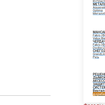
Ю-Плас
МЕТАЛ
Aquasys
Optima
Металл
МАНСА
Fakro (
Velux (В
ЧЕРДА
Fakro (
Docke (
СНЕГО
GrandLi
Русь
РЕШЕН
ДЫМО
АКСЕС
ЗАЩИТ
СИСТЕ
Вентил
дораба