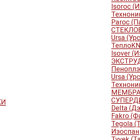
Isoroc (
Технони
Paroc (П
СТЕКЛО
Ursa (Ур
ТеплоKN
Isover (
ЭКСТРУ
Пеноплэ
Ursa (Ур
Технони
МЕМБРА
СУПЕРД
КИ
Delta (Д
Fakro (Ф
Tegola (
Изоспан
Tyvek (Т