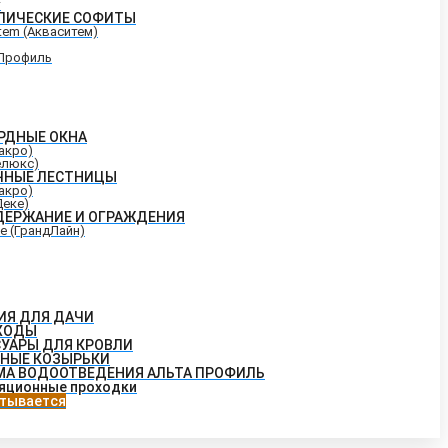
т
ЛИЧЕСКИЕ СОФИТЫ
tem (Акваситем)
Профиль
РДНЫЕ ОКНА
Факро)
елюкс)
ЧНЫЕ ЛЕСТНИЦЫ
Факро)
Деке)
ДЕРЖАНИЕ И ОГРАЖДЕНИЯ
ne (ГрандЛайн)
ИЯ ДЛЯ ДАЧИ
ХОДЫ
СУАРЫ ДЛЯ КРОВЛИ
НЫЕ КОЗЫРЬКИ
МА ВОДООТВЕДЕНИЯ АЛЬТА ПРОФИЛЬ
яционные проходки
тывается