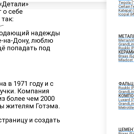
 «Детали»
Tegola (
CertainT
 о себе
Katepal 
Icopal (
так:
— подающий надежды
МЕТАЛ
ве-на-Дону, люблю
Металл
GrandLi
щё попадать под
Ruukki (
КЕРАМ
Braas (Б
Mladost
 в 1971 году и с
ФАЛЬЦ
Ruukki (
тучки. Компания
GrandLi
КОМПО
из более чем 2000
Luxard 
GrandLi
зы жителям Готэма.
Metrotil
 страницу и создать
ЦЕМЕН
Braas (Б