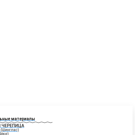
ьные материалы
Я ЧЕРЕПИЦА
 (Шинглас)
Дёке)