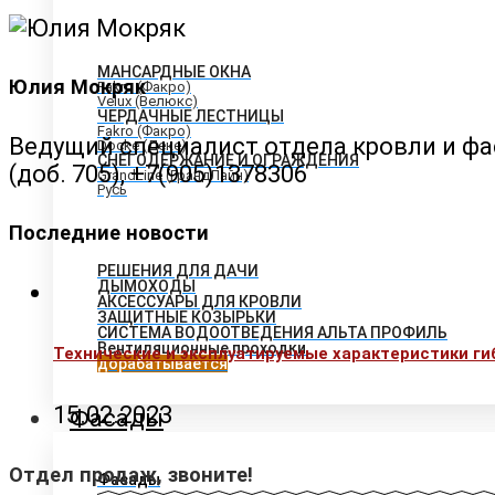
МАНСАРДНЫЕ ОКНА
Юлия Мокряк
Fakro (Факро)
Velux (Велюкс)
ЧЕРДАЧНЫЕ ЛЕСТНИЦЫ
Fakro (Факро)
Ведущий специалист отдела кровли и ф
Docke (Деке)
СНЕГОДЕРЖАНИЕ И ОГРАЖДЕНИЯ
(доб. 705), +7(905)1378306
GrandLine (ГрандЛайн)
Русь
Последние новости
РЕШЕНИЯ ДЛЯ ДАЧИ
ДЫМОХОДЫ
АКСЕССУАРЫ ДЛЯ КРОВЛИ
ЗАЩИТНЫЕ КОЗЫРЬКИ
СИСТЕМА ВОДООТВЕДЕНИЯ АЛЬТА ПРОФИЛЬ
Вентиляционные проходки
Технические и эксплуатируемые характеристики г
дорабатывается
15.02.2023
Фасады
Отдел продаж, звоните!
Фасады