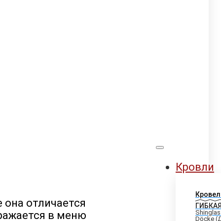
Кровли
Кровел
е она отличается
ГИБКА
Shinglas
бражается в меню
Döcke (