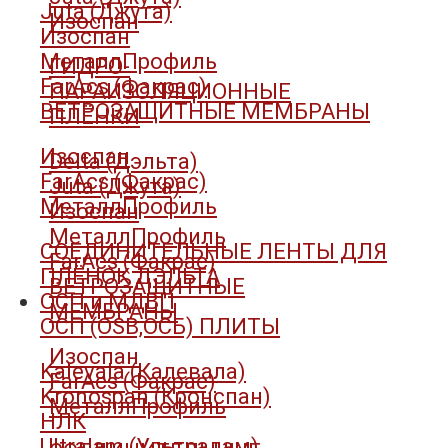
Juta (Джута)
Изоспан
Изоспан
МеталлПрофиль
ГИДРО-
FarAcs (Факрас)
ПАРАИЗОЛЯЦИОННЫЕ
ВЕТРОЗАЩИТНЫЕ МЕМБРАНЫ
ПЛЁНКИ
Изоспан
Delta (Дэльта)
FarAcs (Факрас)
Juta (Джута)
МеталлПрофиль
Изоспан
МеталлПрофиль
СОЕДИНИТЕЛЬНЫЕ ЛЕНТЫ ДЛЯ
FarAcs (Факрас)
ПЛЁНОК ДЭЛЬТА
ВЕТРОЗАЩИТНЫЕ
ОСП и МДВП
МЕМБРАНЫ
ОСП (OSB,ОСБ) ПЛИТЫ
Изоспан
Kalevala (Калевала)
FarAcs (Факрас)
Kronospan (Кронспан)
МеталлПрофиль
НЛК
Ultralam (Ультралам)