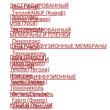
ЭКСТРУДИРОВАННЫЙ
Ursa (Урса)
ТеплоKNAUF (Кнауф)
Пеноплэкс
Isover (Изовер)
Ursa (Урса)
Технониколь
ЭКСТРУДИРОВАННЫЙ
МЕМБРАНЫ И ПЛЁНКИ
Пеноплэкс
СУПЕРДИФФУЗИОННЫЕ МЕМБРАНЫ
Ursa (Урса)
Технониколь
Delta (Дэльта)
МЕМБРАНЫ И
Fakro (Факро)
ПЛЁНКИ
Tegola (Тегола)
Изоспан
СУПЕРДИФФУЗИОННЫЕ
Tyvek (Тайвек)
МЕМБРАНЫ
Технониколь
МеталлПрофиль
Delta (Дэльта)
Fakro (Факро)
КЛЕИ И СКОТЧИ
Tegola (Тегола)