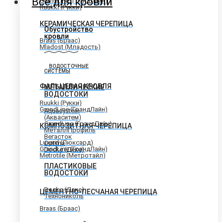
Всё для кровли
GrandLine (ГрандЛайн)
Ruukki (Рукки)
КЕРАМИЧЕСКАЯ ЧЕРЕПИЦА
Обустройство
кровли
Braas (Браас)
Mladost (Младость)
ВОДОСТОЧНЫЕ
СИСТЕМЫ
ФАЛЬЦЕВАЯ КРОВЛЯ
МЕТАЛЛИЧЕСКИЕ
ВОДОСТОКИ
Ruukki (Рукки)
GrandLine (ГрандЛайн)
Aquasystem
(Акваситем)
GrandLine (ГрандЛайн)
КОМПОЗИТНАЯ ЧЕРЕПИЦА
МеталлПрофиль
Вегасток
Luxard (Люксард)
Optima
GrandLine (ГрандЛайн)
Docke (Деке)
Metrotile (Метротайл)
ПЛАСТИКОВЫЕ
ВОДОСТОКИ
Docke (Деке)
ЦЕМЕНТНО-ПЕСЧАНАЯ ЧЕРЕПИЦА
Технониколь
Braas (Браас)