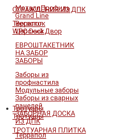
МеталлПрофиль
ОГРАЖДЕНИЯ ИЗ ДПК
Grand Line
Террапол
Вегасток
WPC Deck
Царский Двор
ЕВРОШТАКЕТНИК
НА ЗАБОР
ЗАБОРЫ
Заборы из
профнастила
Модульные заборы
Заборы из сварных
панелей
Тротуары
ЗАБОРНАЯ ДОСКА
Тротуары
ИЗ ДПК
ТРОТУАРНАЯ ПЛИТКА
Террапол