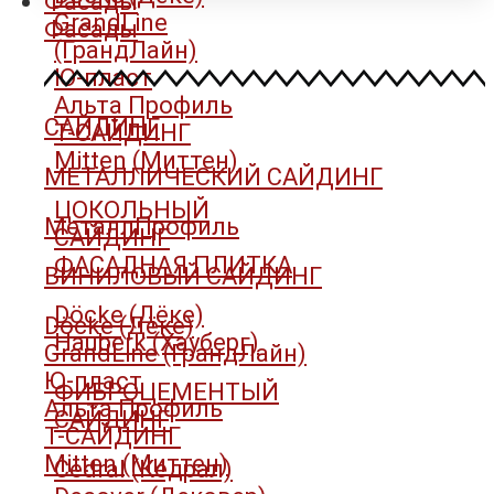
Фасады
GrandLine
Фасады
(ГрандЛайн)
Ю-пласт
Альта Профиль
САЙДИНГ
Т-САЙДИНГ
Mitten (Миттен)
МЕТАЛЛИЧЕСКИЙ САЙДИНГ
ЦОКОЛЬНЫЙ
МеталлПрофиль
САЙДИНГ
ФАСАДНАЯ ПЛИТКА
ВИНИЛОВЫЙ САЙДИНГ
Döcke (Дёке)
Döcke (Дёке)
Hauberk (Хауберг)
GrandLine (ГрандЛайн)
Ю-пласт
ФИБРОЦЕМЕНТЫЙ
Альта Профиль
САЙДИНГ
Т-САЙДИНГ
Mitten (Миттен)
Cedral (Кедрал)