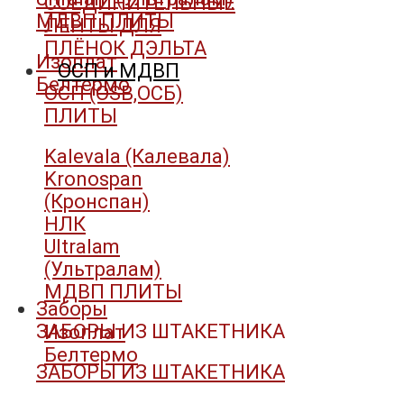
СОЕДИНИТЕЛЬНЫЕ
МДВП ПЛИТЫ
ЛЕНТЫ ДЛЯ
ПЛЁНОК ДЭЛЬТА
Изоплат
ОСП и МДВП
Белтермо
ОСП (OSB,ОСБ)
ПЛИТЫ
Kalevala (Калевала)
Kronospan
(Кронспан)
НЛК
Ultralam
(Ультралам)
МДВП ПЛИТЫ
Заборы
ЗАБОРЫ ИЗ ШТАКЕТНИКА
Изоплат
Белтермо
ЗАБОРЫ ИЗ ШТАКЕТНИКА