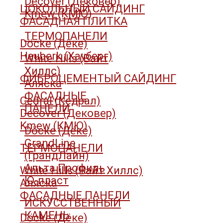
Decover (Дековер)
ЦОКОЛЬНЫЙ САЙДИНГ
Kmew (КМЮ)
ФАСАДНАЯ ПЛИТКА
ТЕРМОПАНЕЛИ
Döcke (Дёке)
Hauberk (Хауберг)
White Hills (Вайт
Хиллс)
ФИБРОЦЕМЕНТЫЙ САЙДИНГ
Аляска
ФАСАДНЫЕ
Cedral (Кедрал)
ПАНЕЛИ
Decover (Дековер)
Kmew (КМЮ)
Döcke (Дёке)
GrandLine
ТЕРМОПАНЕЛИ
(ГрандЛайн)
Альта Профиль
White Hills (Вайт Хиллс)
Ю-пласт
Аляска
ФАСАДНЫЕ ПАНЕЛИ
ИСКУССТВЕННЫЙ
КАМЕНЬ
Döcke (Дёке)