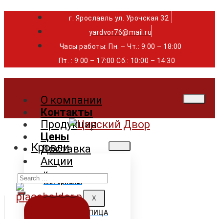
г. Ярославль ул. Урочская 32 ⁣⁣⁣⁣
yardvor76@mail.ru
Часы работы: Пн. – Чт.: 9:00 – 18:00
Пт. : 9:00 – 17:00 Сб.: 10:00 – 14:30
О компании
Контакты
Продукция
Цены
Кровли
Доставка
Акции
Search
Кровельные
материалы
for:
X
ГИБКАЯ ЧЕРЕПИЦА