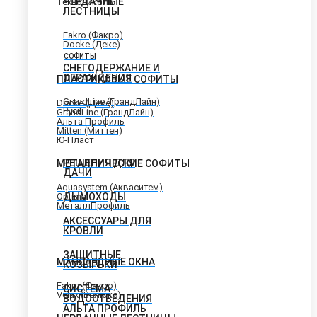
ЧЕРДАЧНЫЕ
Технониколь
ЛЕСТНИЦЫ
Fakro (Факро)
Docke (Деке)
СОФИТЫ
СНЕГОДЕРЖАНИЕ И
ОГРАЖДЕНИЯ
ПЛАСТИКОВЫЕ СОФИТЫ
GrandLine (ГрандЛайн)
Docke (Деке)
Русь
GrandLine (ГрандЛайн)
Альта Профиль
Mitten (Миттен)
Ю-Пласт
РЕШЕНИЯ ДЛЯ
МЕТАЛЛИЧЕСКИЕ СОФИТЫ
ДАЧИ
Aquasystem (Акваситем)
Optima
ДЫМОХОДЫ
МеталлПрофиль
АКСЕССУАРЫ ДЛЯ
КРОВЛИ
ЗАЩИТНЫЕ
МАНСАРДНЫЕ ОКНА
КОЗЫРЬКИ
Fakro (Факро)
СИСТЕМА
Velux (Велюкс)
ВОДООТВЕДЕНИЯ
АЛЬТА ПРОФИЛЬ