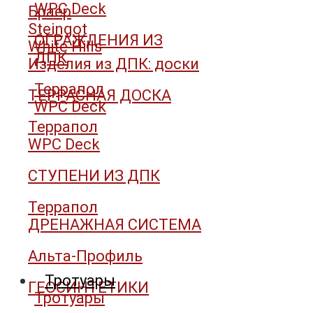
WPC Deck
Браер
Steingot
ОГРАЖДЕНИЯ ИЗ
White Hills
ДПК
Изделия из ДПК: доски
Террапол
ТЕРРАСНАЯ ДОСКА
WPC Deck
Террапол
WPC Deck
СТУПЕНИ ИЗ ДПК
Террапол
ДРЕНАЖНАЯ СИСТЕМА
Альта-Профиль
Тротуары
ГЕОСИНТЕТИКИ
Тротуары