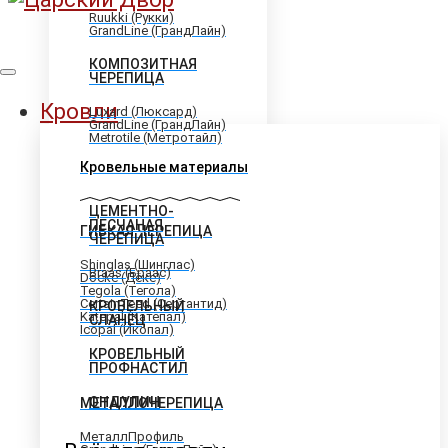
Ruukki (Рукки)
GrandLine (ГрандЛайн)
КОМПОЗИТНАЯ
ЧЕРЕПИЦА
Кровли
Luxard (Люксард)
GrandLine (ГрандЛайн)
Metrotile (Метротайл)
Кровельные материалы
ЦЕМЕНТНО-
ПЕСЧАНАЯ
ГИБКАЯ ЧЕРЕПИЦА
ЧЕРЕПИЦА
Shinglas (Шинглас)
Braas (Браас)
Döcke (Дёке)
Tegola (Тегола)
CertainTeed (Сертантид)
КРОВЕЛЬНЫЙ
Katepal (Катепал)
СЛАНЕЦ
Icopal (Икопал)
КРОВЕЛЬНЫЙ
ПРОФНАСТИЛ
ОНДУЛИН
МЕТАЛЛОЧЕРЕПИЦА
МеталлПрофиль