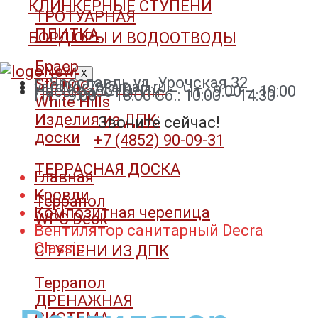
КЛИНКЕРНЫЕ СТУПЕНИ
ТРОТУАРНАЯ
ПЛИТКА
БОРДЮРЫ И ВОДООТВОДЫ
Браер
X
г. Ярославль ул. Урочская 32
Steingot
yardvor76@mail.ru
Часы работы: Пн. – Чт.: 9:00 – 19:00
Пт. : 9:00 – 18:00 Сб.: 10:00 – 14:30
White Hills
Изделия из ДПК:
Звоните сейчас!
доски
+7 (4852) 90-09-31​
ТЕРРАСНАЯ ДОСКА
Главная
Кровли
Террапол
Композитная черепица
WPC Deck
Вентилятор санитарный Decra
Classic
СТУПЕНИ ИЗ ДПК
Террапол
ДРЕНАЖНАЯ