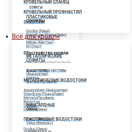
КРОВЕЛЬНЫЙ СЛАНЕЦ
СОФИТЫ
КРОВЕЛЬНЫЙ ПРОФНАСТИЛ
ПЛАСТИКОВЫЕ
СОФИТЫ
ОНДУЛИН
Docke (Деке)
GrandLine (ГрандЛайн)
Всё для кровли
Альта Профиль
Mitten (Миттен)
Ю-Пласт
Обустройство кровли
МЕТАЛЛИЧЕСКИЕ
СОФИТЫ
Aquasystem
ВОДОСТОЧНЫЕ СИСТЕМЫ
(Акваситем)
Optima
МЕТАЛЛИЧЕСКИЕ ВОДОСТОКИ
МеталлПрофиль
Aquasystem (Акваситем)
GrandLine (ГрандЛайн)
МеталлПрофиль
Вегасток
МАНСАРДНЫЕ
Optima
ОКНА
Docke (Деке)
ПЛАСТИКОВЫЕ ВОДОСТОКИ
Fakro (Факро)
Velux (Велюкс)
Docke (Деке)