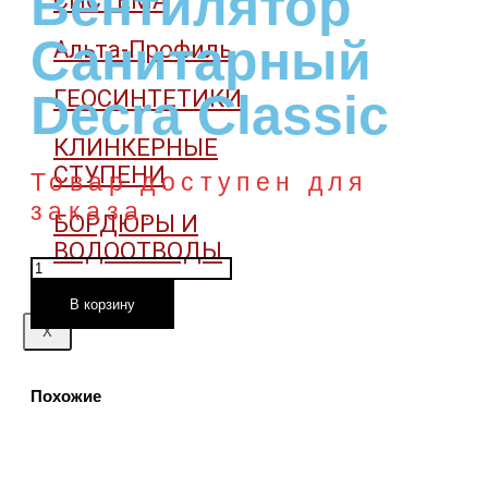
Вентилятор
СИСТЕМА
Санитарный
Альта-Профиль
ГЕОСИНТЕТИКИ
Decra Classic
КЛИНКЕРНЫЕ
СТУПЕНИ
Товар доступен для
заказа.
БОРДЮРЫ И
ВОДООТВОДЫ
Количество
товара
В корзину
Вентилятор
X
санитарный
Decra
Похожие
Classic