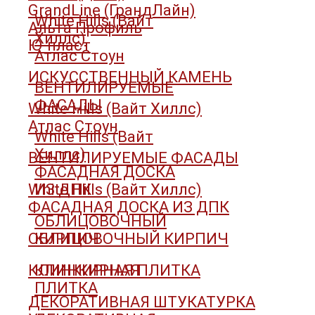
GrandLine (ГрандЛайн)
White Hills (Вайт
Альта Профиль
Хиллс)
Ю-пласт
Атлас Стоун
ИСКУССТВЕННЫЙ КАМЕНЬ
ВЕНТИЛИРУЕМЫЕ
ФАСАДЫ
White Hills (Вайт Хиллс)
Атлас Стоун
White Hills (Вайт
Хиллс)
ВЕНТИЛИРУЕМЫЕ ФАСАДЫ
ФАСАДНАЯ ДОСКА
White Hills (Вайт Хиллс)
ИЗ ДПК
ФАСАДНАЯ ДОСКА ИЗ ДПК
ОБЛИЦОВОЧНЫЙ
ОБЛИЦОВОЧНЫЙ КИРПИЧ
КИРПИЧ
КЛИНКИРНАЯ ПЛИТКА
КЛИНКИРНАЯ
ПЛИТКА
ДЕКОРАТИВНАЯ ШТУКАТУРКА