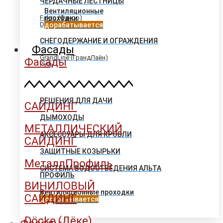
ЧЕРДАЧНЫЕ ЛЕСТНИЦЫ
Вентиляционные
Fakro (Факро)
проходки
Docke (Деке)
дорабатывается
СНЕГОДЕРЖАНИЕ И ОГРАЖДЕНИЯ
Фасады
GrandLine (ГрандЛайн)
Фасады
Русь
РЕШЕНИЯ ДЛЯ ДАЧИ
САЙДИНГ
ДЫМОХОДЫ
МЕТАЛЛИЧЕСКИЙ
АКСЕССУАРЫ ДЛЯ КРОВЛИ
САЙДИНГ
ЗАЩИТНЫЕ КОЗЫРЬКИ
МеталлПрофиль
СИСТЕМА ВОДООТВЕДЕНИЯ АЛЬТА
ПРОФИЛЬ
ВИНИЛОВЫЙ
Вентиляционные проходки
САЙДИНГ
дорабатывается
Döcke (Дёке)