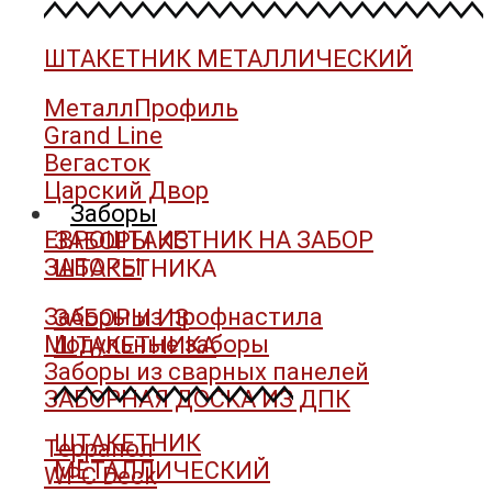
ШТАКЕТНИК МЕТАЛЛИЧЕСКИЙ
МеталлПрофиль
Grand Line
Вегасток
Царский Двор
Заборы
ЕВРОШТАКЕТНИК НА ЗАБОР
ЗАБОРЫ ИЗ
ЗАБОРЫ
ШТАКЕТНИКА
Заборы из профнастила
ЗАБОРЫ ИЗ
Модульные заборы
ШТАКЕТНИКА
Заборы из сварных панелей
ЗАБОРНАЯ ДОСКА ИЗ ДПК
ШТАКЕТНИК
Террапол
МЕТАЛЛИЧЕСКИЙ
WPC Deck