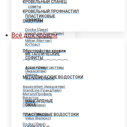
КРОВЕЛЬНЫЙ СЛАНЕЦ
СОФИТЫ
КРОВЕЛЬНЫЙ ПРОФНАСТИЛ
ПЛАСТИКОВЫЕ
СОФИТЫ
ОНДУЛИН
Docke (Деке)
GrandLine (ГрандЛайн)
Всё для кровли
Альта Профиль
Mitten (Миттен)
Ю-Пласт
Обустройство кровли
МЕТАЛЛИЧЕСКИЕ
СОФИТЫ
Aquasystem
ВОДОСТОЧНЫЕ СИСТЕМЫ
(Акваситем)
Optima
МЕТАЛЛИЧЕСКИЕ ВОДОСТОКИ
МеталлПрофиль
Aquasystem (Акваситем)
GrandLine (ГрандЛайн)
МеталлПрофиль
Вегасток
МАНСАРДНЫЕ
Optima
ОКНА
Docke (Деке)
ПЛАСТИКОВЫЕ ВОДОСТОКИ
Fakro (Факро)
Velux (Велюкс)
Docke (Деке)