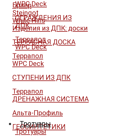
WPC Deck
Браер
Steingot
ОГРАЖДЕНИЯ ИЗ
White Hills
ДПК
Изделия из ДПК: доски
Террапол
ТЕРРАСНАЯ ДОСКА
WPC Deck
Террапол
WPC Deck
СТУПЕНИ ИЗ ДПК
Террапол
ДРЕНАЖНАЯ СИСТЕМА
Альта-Профиль
Тротуары
ГЕОСИНТЕТИКИ
Тротуары