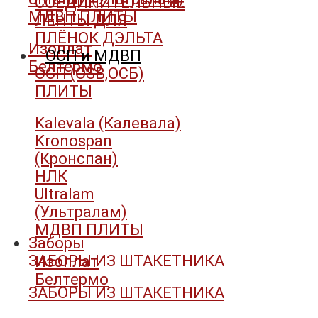
СОЕДИНИТЕЛЬНЫЕ
МДВП ПЛИТЫ
ЛЕНТЫ ДЛЯ
ПЛЁНОК ДЭЛЬТА
Изоплат
ОСП и МДВП
Белтермо
ОСП (OSB,ОСБ)
ПЛИТЫ
Kalevala (Калевала)
Kronospan
(Кронспан)
НЛК
Ultralam
(Ультралам)
МДВП ПЛИТЫ
Заборы
ЗАБОРЫ ИЗ ШТАКЕТНИКА
Изоплат
Белтермо
ЗАБОРЫ ИЗ ШТАКЕТНИКА