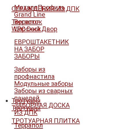
МеталлПрофиль
ОГРАЖДЕНИЯ ИЗ ДПК
Grand Line
Террапол
Вегасток
WPC Deck
Царский Двор
ЕВРОШТАКЕТНИК
НА ЗАБОР
ЗАБОРЫ
Заборы из
профнастила
Модульные заборы
Заборы из сварных
панелей
Тротуары
ЗАБОРНАЯ ДОСКА
Тротуары
ИЗ ДПК
ТРОТУАРНАЯ ПЛИТКА
Террапол