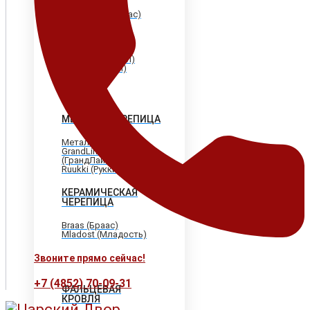
Shinglas (Шинглас)
Döcke (Дёке)
Tegola (Тегола)
CertainTeed
(Сертантид)
Katepal (Катепал)
Icopal (Икопал)
МЕТАЛЛОЧЕРЕПИЦА
МеталлПрофиль
GrandLine
(ГрандЛайн)
Ruukki (Рукки)
КЕРАМИЧЕСКАЯ
ЧЕРЕПИЦА
Braas (Браас)
Mladost (Младость)
Звоните прямо сейчас!
+7 (4852) 70-09-31
ФАЛЬЦЕВАЯ
КРОВЛЯ