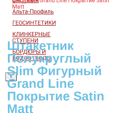
СИСТЕМА
фигурный Grand Line Покрытие Satin
Matt
Альта-Профиль
ГЕОСИНТЕТИКИ
КЛИНКЕРНЫЕ
СТУПЕНИ
Штакетник
БОРДЮРЫ И
Полукруглый
ВОДООТВОДЫ
Slim Фигурный
X
Grand Line
Покрытие Satin
Matt