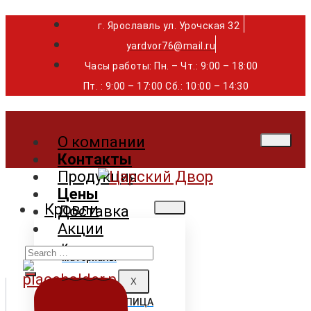
г. Ярославль ул. Урочская 32 ⁣⁣⁣⁣
yardvor76@mail.ru
Часы работы: Пн. – Чт.: 9:00 – 18:00
Пт. : 9:00 – 17:00 Сб.: 10:00 – 14:30
О компании
Контакты
Продукция
Цены
Кровли
Доставка
Акции
Search
Кровельные
материалы
for:
X
ГИБКАЯ ЧЕРЕПИЦА