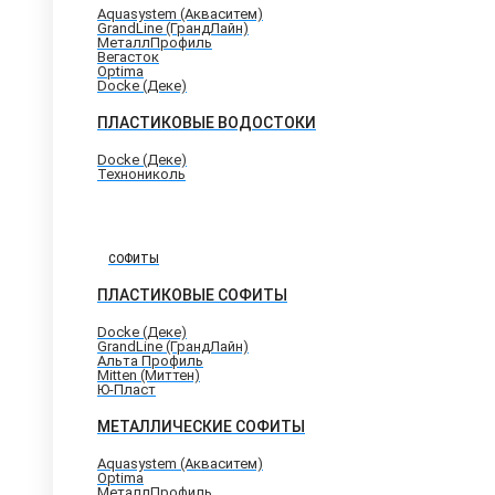
Aquasystem (Акваситем)
GrandLine (ГрандЛайн)
МеталлПрофиль
Вегасток
Optima
Docke (Деке)
ПЛАСТИКОВЫЕ ВОДОСТОКИ
Docke (Деке)
Технониколь
СОФИТЫ
ПЛАСТИКОВЫЕ СОФИТЫ
Docke (Деке)
GrandLine (ГрандЛайн)
Альта Профиль
Mitten (Миттен)
Ю-Пласт
МЕТАЛЛИЧЕСКИЕ СОФИТЫ
Aquasystem (Акваситем)
Optima
МеталлПрофиль