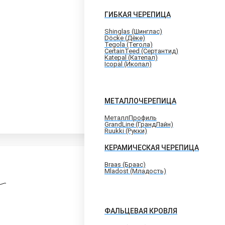
ГИБКАЯ ЧЕРЕПИЦА
Shinglas (Шинглас)
Döcke (Дёке)
Tegola (Тегола)
CertainTeed (Сертантид)
Katepal (Катепал)
Icopal (Икопал)
МЕТАЛЛОЧЕРЕПИЦА
МеталлПрофиль
GrandLine (ГрандЛайн)
Ruukki (Рукки)
КЕРАМИЧЕСКАЯ ЧЕРЕПИЦА
Braas (Браас)
Mladost (Младость)
ФАЛЬЦЕВАЯ КРОВЛЯ