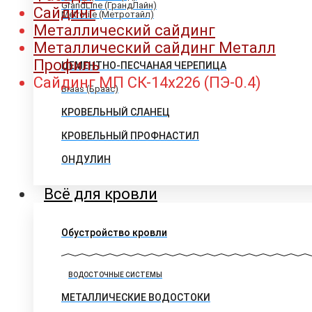
GrandLine (ГрандЛайн)
Сайдинг
Metrotile (Метротайл)
Металлический сайдинг
Металлический сайдинг Металл
Профиль
ЦЕМЕНТНО-ПЕСЧАНАЯ ЧЕРЕПИЦА
Сайдинг МП СК-14х226 (ПЭ-0.4)
Braas (Браас)
КРОВЕЛЬНЫЙ СЛАНЕЦ
КРОВЕЛЬНЫЙ ПРОФНАСТИЛ
ОНДУЛИН
Всё для кровли
Обустройство кровли
ВОДОСТОЧНЫЕ СИСТЕМЫ
МЕТАЛЛИЧЕСКИЕ ВОДОСТОКИ