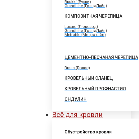
Ruukki (Рукки)
GrandLine (ГрандЛайн)
КОМПОЗИТНАЯ ЧЕРЕПИЦА
Luxard (Люксард)
GrandLine (ГрандЛайн)
Metrotile (Метротайл)
ЦЕМЕНТНО-ПЕСЧАНАЯ ЧЕРЕПИЦА
Braas (Браас)
КРОВЕЛЬНЫЙ СЛАНЕЦ
КРОВЕЛЬНЫЙ ПРОФНАСТИЛ
ОНДУЛИН
Всё для кровли
Обустройство кровли