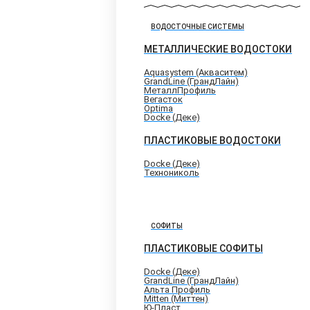
ВОДОСТОЧНЫЕ СИСТЕМЫ
МЕТАЛЛИЧЕСКИЕ ВОДОСТОКИ
Aquasystem (Акваситем)
GrandLine (ГрандЛайн)
МеталлПрофиль
Вегасток
Optima
Docke (Деке)
ПЛАСТИКОВЫЕ ВОДОСТОКИ
Docke (Деке)
Технониколь
СОФИТЫ
ПЛАСТИКОВЫЕ СОФИТЫ
Docke (Деке)
GrandLine (ГрандЛайн)
Альта Профиль
Mitten (Миттен)
Ю-Пласт