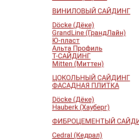
ВИНИЛОВЫЙ САЙДИНГ
Döcke (Дёке)
GrandLine (ГрандЛайн)
Ю-пласт
Альта Профиль
Т-САЙДИНГ
Mitten (Миттен)
ЦОКОЛЬНЫЙ САЙДИНГ
ФАСАДНАЯ ПЛИТКА
Döcke (Дёке)
Hauberk (Хауберг)
ФИБРОЦЕМЕНТЫЙ САЙД
Cedral (Кедрал)