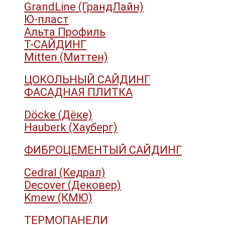
GrandLine (ГрандЛайн)
Ю-пласт
Альта Профиль
Т-САЙДИНГ
Mitten (Миттен)
ЦОКОЛЬНЫЙ САЙДИНГ
ФАСАДНАЯ ПЛИТКА
Döcke (Дёке)
Hauberk (Хауберг)
ФИБРОЦЕМЕНТЫЙ САЙДИНГ
Cedral (Кедрал)
Decover (Дековер)
Kmew (КМЮ)
ТЕРМОПАНЕЛИ