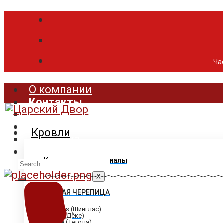
Час
О компании
Контакты
Продукция
Цены
Кровли
Доставка
Акции
Search
Кровельные материалы
for:
X
ГИБКАЯ ЧЕРЕПИЦА
Shinglas (Шинглас)
Döcke (Дёке)
Tegola (Тегола)