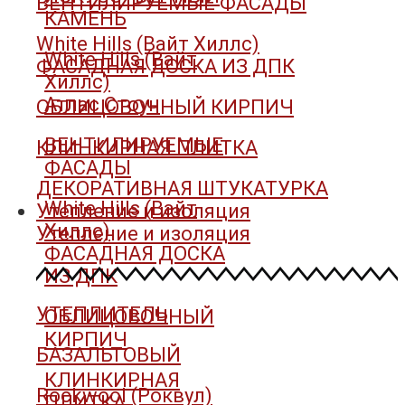
ВЕНТИЛИРУЕМЫЕ ФАСАДЫ
КАМЕНЬ
White Hills (Вайт Хиллс)
White Hills (Вайт
ФАСАДНАЯ ДОСКА ИЗ ДПК
Хиллс)
Атлас Стоун
ОБЛИЦОВОЧНЫЙ КИРПИЧ
ВЕНТИЛИРУЕМЫЕ
КЛИНКИРНАЯ ПЛИТКА
ФАСАДЫ
ДЕКОРАТИВНАЯ ШТУКАТУРКА
White Hills (Вайт
Утепление и изоляция
Хиллс)
Утепление и изоляция
ФАСАДНАЯ ДОСКА
ИЗ ДПК
УТЕПЛИТЕЛЬ
ОБЛИЦОВОЧНЫЙ
КИРПИЧ
БАЗАЛЬТОВЫЙ
КЛИНКИРНАЯ
Rockwool (Роквул)
ПЛИТКА