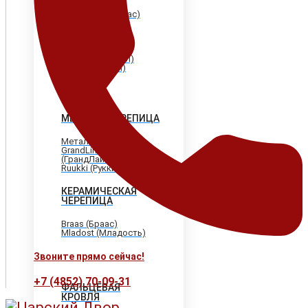
Shinglas (Шинглас)
Döcke (Дёке)
Tegola (Тегола)
CertainTeed
(Сертантид)
Katepal (Катепал)
Icopal (Икопал)
МЕТАЛЛОЧЕРЕПИЦА
МеталлПрофиль
GrandLine
(ГрандЛайн)
Ruukki (Рукки)
КЕРАМИЧЕСКАЯ
ЧЕРЕПИЦА
Braas (Браас)
Mladost (Младость)
Звоните прямо сейчас!
+7 (4852) 70-09-31
ФАЛЬЦЕВАЯ
КРОВЛЯ