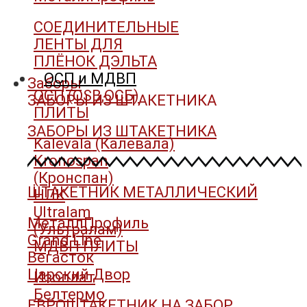
СОЕДИНИТЕЛЬНЫЕ
ЛЕНТЫ ДЛЯ
ПЛЁНОК ДЭЛЬТА
ОСП и МДВП
Заборы
ОСП (OSB,ОСБ)
ЗАБОРЫ ИЗ ШТАКЕТНИКА
ПЛИТЫ
ЗАБОРЫ ИЗ ШТАКЕТНИКА
Kalevala (Калевала)
Kronospan
(Кронспан)
ШТАКЕТНИК МЕТАЛЛИЧЕСКИЙ
НЛК
Ultralam
МеталлПрофиль
(Ультралам)
Grand Line
МДВП ПЛИТЫ
Вегасток
Царский Двор
Изоплат
Белтермо
ЕВРОШТАКЕТНИК НА ЗАБОР