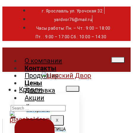
г. Ярославль ул. Урочская 32 ⁣⁣⁣⁣
yardvor76@mail.ru
Часы работы: Пн. – Чт.: 9:00 – 18:00
Пт. : 9:00 – 17:00 Сб.: 10:00 – 14:30
О компании
Контакты
Продукция
Цены
Кровли
Доставка
Акции
Search
Кровельные
материалы
for:
X
ГИБКАЯ ЧЕРЕПИЦА