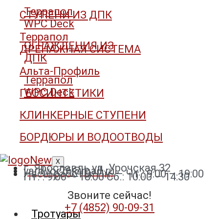
Террапол
СТУПЕНИ ИЗ ДПК
WPC Deck
Террапол
ОГРАЖДЕНИЯ ИЗ
ДРЕНАЖНАЯ СИСТЕМА
ДПК
Альта-Профиль
Террапол
WPC Deck
ГЕОСИНТЕТИКИ
КЛИНКЕРНЫЕ СТУПЕНИ
БОРДЮРЫ И ВОДООТВОДЫ
X
г. Ярославль ул. Урочская 32
yardvor76@mail.ru
Часы работы: Пн. – Чт.: 9:00 – 19:00
Пт. : 9:00 – 18:00 Сб.: 10:00 – 14:30
Звоните сейчас!
+7 (4852) 90-09-31​
Тротуары