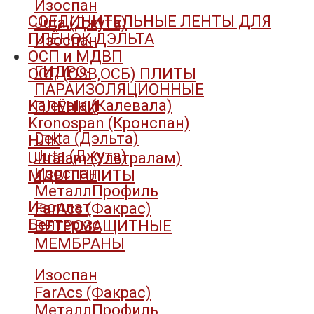
Изоспан
СОЕДИНИТЕЛЬНЫЕ ЛЕНТЫ ДЛЯ
Juta (Джута)
ПЛЁНОК ДЭЛЬТА
Изоспан
ОСП и МДВП
ГИДРО-
ОСП (OSB,ОСБ) ПЛИТЫ
ПАРАИЗОЛЯЦИОННЫЕ
Kalevala (Калевала)
ПЛЁНКИ
Kronospan (Кронспан)
Delta (Дэльта)
НЛК
Juta (Джута)
Ultralam (Ультралам)
Изоспан
МДВП ПЛИТЫ
МеталлПрофиль
Изоплат
FarAcs (Факрас)
Белтермо
ВЕТРОЗАЩИТНЫЕ
МЕМБРАНЫ
Изоспан
FarAcs (Факрас)
МеталлПрофиль