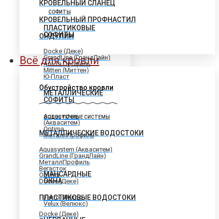
КРОВЕЛЬНЫЙ СЛАНЕЦ
СОФИТЫ
КРОВЕЛЬНЫЙ ПРОФНАСТИЛ
ПЛАСТИКОВЫЕ
СОФИТЫ
ОНДУЛИН
Docke (Деке)
GrandLine (ГрандЛайн)
Всё для кровли
Альта Профиль
Mitten (Миттен)
Ю-Пласт
Обустройство кровли
МЕТАЛЛИЧЕСКИЕ
СОФИТЫ
Aquasystem
ВОДОСТОЧНЫЕ СИСТЕМЫ
(Акваситем)
Optima
МЕТАЛЛИЧЕСКИЕ ВОДОСТОКИ
МеталлПрофиль
Aquasystem (Акваситем)
GrandLine (ГрандЛайн)
МеталлПрофиль
Вегасток
МАНСАРДНЫЕ
Optima
ОКНА
Docke (Деке)
ПЛАСТИКОВЫЕ ВОДОСТОКИ
Fakro (Факро)
Velux (Велюкс)
Docke (Деке)