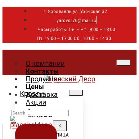
г. Ярославль ул. Урочская 32 ⁣⁣⁣⁣
yardvor76@mail.ru
Часы работы: Пн. – Чт.: 9:00 – 18:00
Пт. : 9:00 – 17:00 Сб.: 10:00 – 14:30
О компании
Контакты
Продукция
Цены
Кровли
Доставка
Акции
Search
Кровельные
материалы
for:
X
ГИБКАЯ ЧЕРЕПИЦА