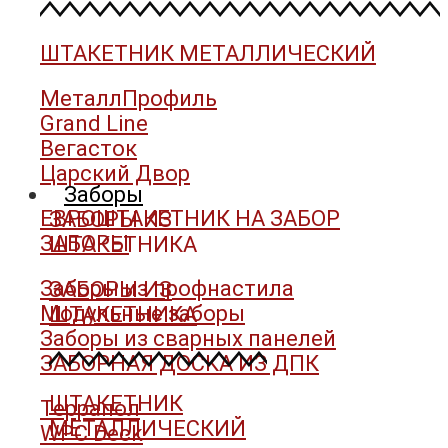
ШТАКЕТНИК МЕТАЛЛИЧЕСКИЙ
МеталлПрофиль
Grand Line
Вегасток
Царский Двор
Заборы
ЕВРОШТАКЕТНИК НА ЗАБОР
ЗАБОРЫ ИЗ
ЗАБОРЫ
ШТАКЕТНИКА
Заборы из профнастила
ЗАБОРЫ ИЗ
Модульные заборы
ШТАКЕТНИКА
Заборы из сварных панелей
ЗАБОРНАЯ ДОСКА ИЗ ДПК
ШТАКЕТНИК
Террапол
МЕТАЛЛИЧЕСКИЙ
WPC Deck