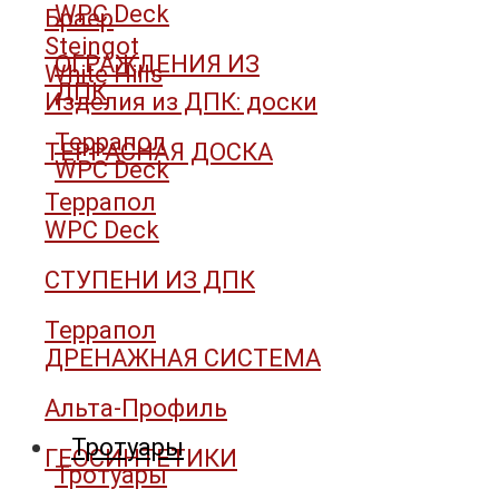
WPC Deck
Браер
Steingot
ОГРАЖДЕНИЯ ИЗ
White Hills
ДПК
Изделия из ДПК: доски
Террапол
ТЕРРАСНАЯ ДОСКА
WPC Deck
Террапол
WPC Deck
СТУПЕНИ ИЗ ДПК
Террапол
ДРЕНАЖНАЯ СИСТЕМА
Альта-Профиль
Тротуары
ГЕОСИНТЕТИКИ
Тротуары