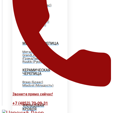
Shinglas (Шинглас)
Döcke (Дёке)
Tegola (Тегола)
CertainTeed
(Сертантид)
Katepal (Катепал)
Icopal (Икопал)
МЕТАЛЛОЧЕРЕПИЦА
МеталлПрофиль
GrandLine
(ГрандЛайн)
Ruukki (Рукки)
КЕРАМИЧЕСКАЯ
ЧЕРЕПИЦА
Braas (Браас)
Mladost (Младость)
Звоните прямо сейчас!
+7 (4852) 70-09-31
ФАЛЬЦЕВАЯ
КРОВЛЯ