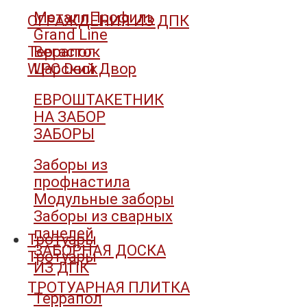
МеталлПрофиль
ОГРАЖДЕНИЯ ИЗ ДПК
Grand Line
Террапол
Вегасток
WPC Deck
Царский Двор
ЕВРОШТАКЕТНИК
НА ЗАБОР
ЗАБОРЫ
Заборы из
профнастила
Модульные заборы
Заборы из сварных
панелей
Тротуары
ЗАБОРНАЯ ДОСКА
Тротуары
ИЗ ДПК
ТРОТУАРНАЯ ПЛИТКА
Террапол