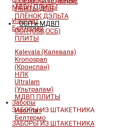
СОЕДИНИТЕЛЬНЫЕ
МДВП ПЛИТЫ
ЛЕНТЫ ДЛЯ
ПЛЁНОК ДЭЛЬТА
Изоплат
ОСП и МДВП
Белтермо
ОСП (OSB,ОСБ)
ПЛИТЫ
Kalevala (Калевала)
Kronospan
(Кронспан)
НЛК
Ultralam
(Ультралам)
МДВП ПЛИТЫ
Заборы
ЗАБОРЫ ИЗ ШТАКЕТНИКА
Изоплат
Белтермо
ЗАБОРЫ ИЗ ШТАКЕТНИКА