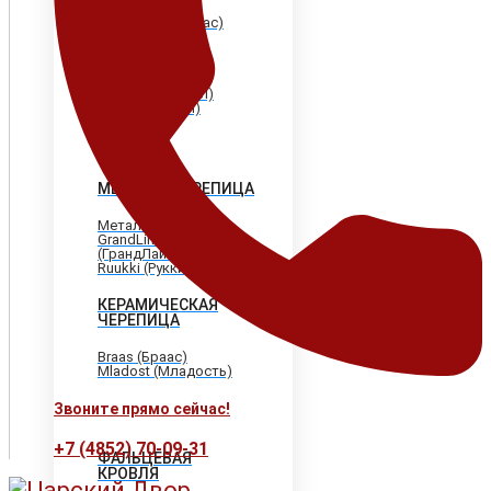
Shinglas (Шинглас)
Döcke (Дёке)
Tegola (Тегола)
CertainTeed
(Сертантид)
Katepal (Катепал)
Icopal (Икопал)
МЕТАЛЛОЧЕРЕПИЦА
МеталлПрофиль
GrandLine
(ГрандЛайн)
Ruukki (Рукки)
КЕРАМИЧЕСКАЯ
ЧЕРЕПИЦА
Braas (Браас)
Mladost (Младость)
Звоните прямо сейчас!
+7 (4852) 70-09-31
ФАЛЬЦЕВАЯ
КРОВЛЯ