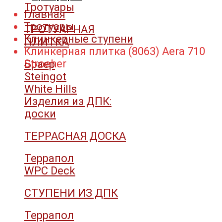
Тротуары
Главная
Тротуары
ТРОТУАРНАЯ
Клинкерные ступени
ПЛИТКА
Клинкерная плитка (8063) Aera 710
Stroeher
Браер
Steingot
White Hills
Изделия из ДПК:
доски
ТЕРРАСНАЯ ДОСКА
Террапол
WPC Deck
СТУПЕНИ ИЗ ДПК
Террапол