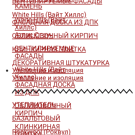
ВЕНТИЛИРУЕМЫЕ ФАСАДЫ
КАМЕНЬ
White Hills (Вайт Хиллс)
White Hills (Вайт
ФАСАДНАЯ ДОСКА ИЗ ДПК
Хиллс)
Атлас Стоун
ОБЛИЦОВОЧНЫЙ КИРПИЧ
ВЕНТИЛИРУЕМЫЕ
КЛИНКИРНАЯ ПЛИТКА
ФАСАДЫ
ДЕКОРАТИВНАЯ ШТУКАТУРКА
White Hills (Вайт
Утепление и изоляция
Хиллс)
Утепление и изоляция
ФАСАДНАЯ ДОСКА
ИЗ ДПК
УТЕПЛИТЕЛЬ
ОБЛИЦОВОЧНЫЙ
КИРПИЧ
БАЗАЛЬТОВЫЙ
КЛИНКИРНАЯ
Rockwool (Роквул)
ПЛИТКА