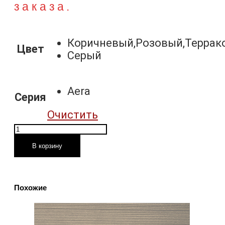
заказа.
Коричневый,Розовый,Террак
Цвет
Серый
Aera
Серия
Очистить
Количество
товара
В корзину
Клинкерная
плитка
(8063)
Похожие
Aera
710
Stroeher