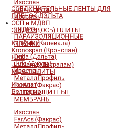
Изоспан
СОЕДИНИТЕЛЬНЫЕ ЛЕНТЫ ДЛЯ
Juta (Джута)
ПЛЁНОК ДЭЛЬТА
Изоспан
ОСП и МДВП
ГИДРО-
ОСП (OSB,ОСБ) ПЛИТЫ
ПАРАИЗОЛЯЦИОННЫЕ
Kalevala (Калевала)
ПЛЁНКИ
Kronospan (Кронспан)
Delta (Дэльта)
НЛК
Juta (Джута)
Ultralam (Ультралам)
Изоспан
МДВП ПЛИТЫ
МеталлПрофиль
Изоплат
FarAcs (Факрас)
Белтермо
ВЕТРОЗАЩИТНЫЕ
МЕМБРАНЫ
Изоспан
FarAcs (Факрас)
МеталлПрофиль