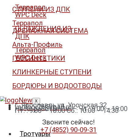
Террапол
СТУПЕНИ ИЗ ДПК
WPC Deck
Террапол
ОГРАЖДЕНИЯ ИЗ
ДРЕНАЖНАЯ СИСТЕМА
ДПК
Альта-Профиль
Террапол
WPC Deck
ГЕОСИНТЕТИКИ
КЛИНКЕРНЫЕ СТУПЕНИ
БОРДЮРЫ И ВОДООТВОДЫ
X
г. Ярославль ул. Урочская 32
yardvor76@mail.ru
Часы работы: Пн. – Чт.: 9:00 – 19:00
Пт. : 9:00 – 18:00 Сб.: 10:00 – 14:30
Звоните сейчас!
+7 (4852) 90-09-31​
Тротуары