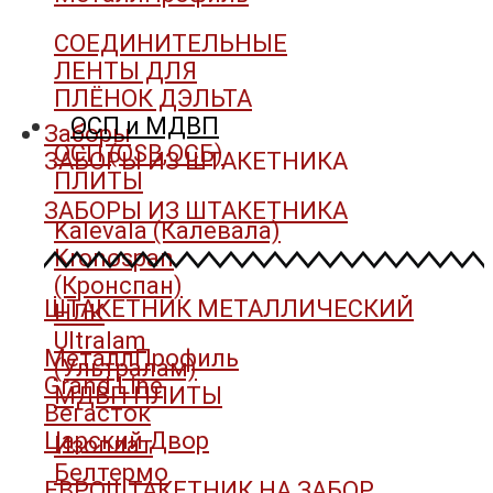
СОЕДИНИТЕЛЬНЫЕ
ЛЕНТЫ ДЛЯ
ПЛЁНОК ДЭЛЬТА
ОСП и МДВП
Заборы
ОСП (OSB,ОСБ)
ЗАБОРЫ ИЗ ШТАКЕТНИКА
ПЛИТЫ
ЗАБОРЫ ИЗ ШТАКЕТНИКА
Kalevala (Калевала)
Kronospan
(Кронспан)
ШТАКЕТНИК МЕТАЛЛИЧЕСКИЙ
НЛК
Ultralam
МеталлПрофиль
(Ультралам)
Grand Line
МДВП ПЛИТЫ
Вегасток
Царский Двор
Изоплат
Белтермо
ЕВРОШТАКЕТНИК НА ЗАБОР