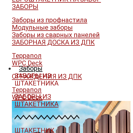
ЗАБОРЫ
Заборы из профнастила
Модульные заборы
Заборы из сварных панелей
ЗАБОРНАЯ ДОСКА ИЗ ДПК
Террапол
WPC Deck
Заборы
ЗАБОРЫ ИЗ
ОГРАЖДЕНИЯ ИЗ ДПК
ШТАКЕТНИКА
Террапол
ЗАБОРЫ ИЗ
WPC Deck
ШТАКЕТНИКА
ШТАКЕТНИК