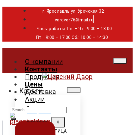
г. Ярославль ул. Урочская 32 ⁣⁣⁣⁣
yardvor76@mail.ru
Часы работы: Пн. – Чт.: 9:00 – 18:00
Пт. : 9:00 – 17:00 Сб.: 10:00 – 14:30
О компании
Контакты
Продукция
Цены
Кровли
Доставка
Акции
Search
Кровельные
материалы
for:
X
ГИБКАЯ ЧЕРЕПИЦА