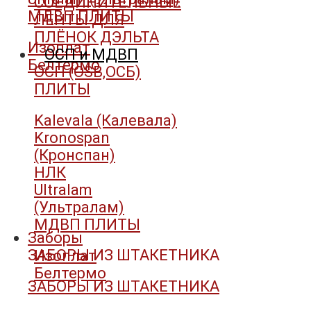
СОЕДИНИТЕЛЬНЫЕ
МДВП ПЛИТЫ
ЛЕНТЫ ДЛЯ
ПЛЁНОК ДЭЛЬТА
Изоплат
ОСП и МДВП
Белтермо
ОСП (OSB,ОСБ)
ПЛИТЫ
Kalevala (Калевала)
Kronospan
(Кронспан)
НЛК
Ultralam
(Ультралам)
МДВП ПЛИТЫ
Заборы
ЗАБОРЫ ИЗ ШТАКЕТНИКА
Изоплат
Белтермо
ЗАБОРЫ ИЗ ШТАКЕТНИКА