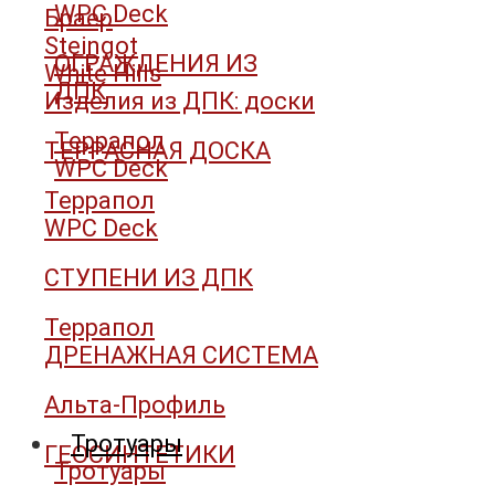
WPC Deck
Браер
Steingot
ОГРАЖДЕНИЯ ИЗ
White Hills
ДПК
Изделия из ДПК: доски
Террапол
ТЕРРАСНАЯ ДОСКА
WPC Deck
Террапол
WPC Deck
СТУПЕНИ ИЗ ДПК
Террапол
ДРЕНАЖНАЯ СИСТЕМА
Альта-Профиль
Тротуары
ГЕОСИНТЕТИКИ
Тротуары