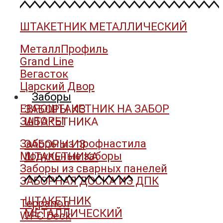
ШТАКЕТНИК МЕТАЛЛИЧЕСКИЙ
МеталлПрофиль
Grand Line
Вегасток
Царский Двор
Заборы
ЕВРОШТАКЕТНИК НА ЗАБОР
ЗАБОРЫ ИЗ
ЗАБОРЫ
ШТАКЕТНИКА
Заборы из профнастила
ЗАБОРЫ ИЗ
Модульные заборы
ШТАКЕТНИКА
Заборы из сварных панелей
ЗАБОРНАЯ ДОСКА ИЗ ДПК
ШТАКЕТНИК
Террапол
МЕТАЛЛИЧЕСКИЙ
WPC Deck