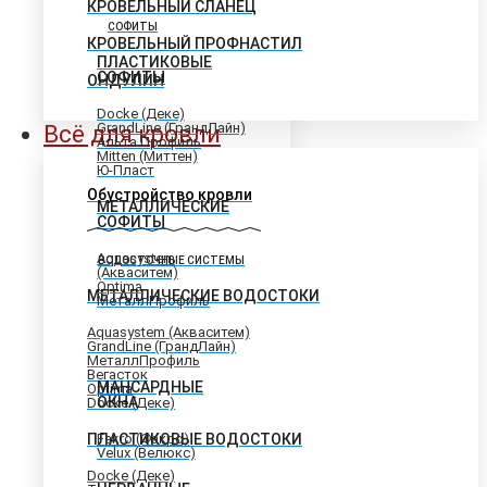
КРОВЕЛЬНЫЙ СЛАНЕЦ
СОФИТЫ
КРОВЕЛЬНЫЙ ПРОФНАСТИЛ
ПЛАСТИКОВЫЕ
СОФИТЫ
ОНДУЛИН
Docke (Деке)
GrandLine (ГрандЛайн)
Всё для кровли
Альта Профиль
Mitten (Миттен)
Ю-Пласт
Обустройство кровли
МЕТАЛЛИЧЕСКИЕ
СОФИТЫ
Aquasystem
ВОДОСТОЧНЫЕ СИСТЕМЫ
(Акваситем)
Optima
МЕТАЛЛИЧЕСКИЕ ВОДОСТОКИ
МеталлПрофиль
Aquasystem (Акваситем)
GrandLine (ГрандЛайн)
МеталлПрофиль
Вегасток
МАНСАРДНЫЕ
Optima
ОКНА
Docke (Деке)
ПЛАСТИКОВЫЕ ВОДОСТОКИ
Fakro (Факро)
Velux (Велюкс)
Docke (Деке)