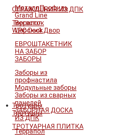
МеталлПрофиль
ОГРАЖДЕНИЯ ИЗ ДПК
Grand Line
Террапол
Вегасток
WPC Deck
Царский Двор
ЕВРОШТАКЕТНИК
НА ЗАБОР
ЗАБОРЫ
Заборы из
профнастила
Модульные заборы
Заборы из сварных
панелей
Тротуары
ЗАБОРНАЯ ДОСКА
Тротуары
ИЗ ДПК
ТРОТУАРНАЯ ПЛИТКА
Террапол