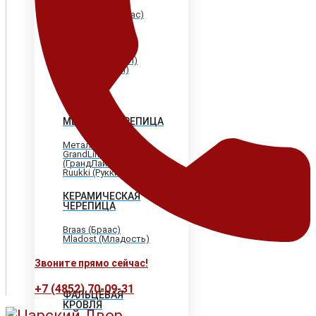
Shinglas (Шинглас)
Döcke (Дёке)
Tegola (Тегола)
CertainTeed
(Сертантид)
Katepal (Катепал)
Icopal (Икопал)
МЕТАЛЛОЧЕРЕПИЦА
МеталлПрофиль
GrandLine
(ГрандЛайн)
Ruukki (Рукки)
КЕРАМИЧЕСКАЯ
ЧЕРЕПИЦА
Braas (Браас)
Mladost (Младость)
Звоните прямо сейчас!
+7 (4852) 70-09-31
ФАЛЬЦЕВАЯ
КРОВЛЯ