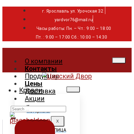
г. Ярославль ул. Урочская 32 ⁣⁣⁣⁣
yardvor76@mail.ru
Часы работы: Пн. – Чт.: 9:00 – 18:00
Пт. : 9:00 – 17:00 Сб.: 10:00 – 14:30
О компании
Контакты
Продукция
Цены
Кровли
Доставка
Акции
Search
Кровельные
материалы
for:
X
ГИБКАЯ ЧЕРЕПИЦА