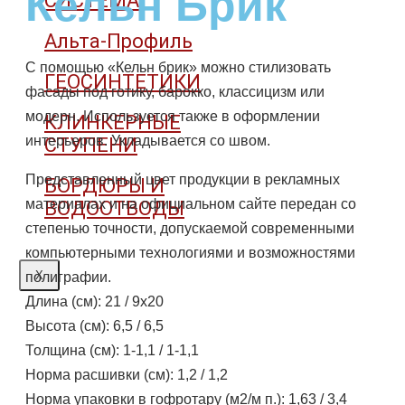
Кельн Брик
СИСТЕМА
Альта-Профиль
С помощью «Кельн брик» можно стилизовать
ГЕОСИНТЕТИКИ
фасады под готику, барокко, классицизм или
модерн. Используется также в оформлении
КЛИНКЕРНЫЕ
интерьеров. Укладывается со швом.
СТУПЕНИ
Представленный цвет продукции в рекламных
БОРДЮРЫ И
материалах и на официальном сайте передан со
ВОДООТВОДЫ
степенью точности, допускаемой современными
компьютерными технологиями и возможностями
X
полиграфии.
Длина (см): 21 / 9х20
Высота (см): 6,5 / 6,5
Толщина (см): 1-1,1 / 1-1,1
Норма расшивки (см): 1,2 / 1,2
Норма упаковки в гофротару (м2/м п.): 1,63 / 3,4