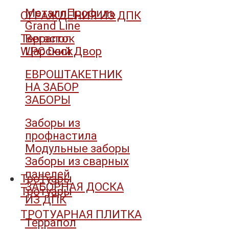
МеталлПрофиль
ОГРАЖДЕНИЯ ИЗ ДПК
Grand Line
Террапол
Вегасток
WPC Deck
Царский Двор
ЕВРОШТАКЕТНИК
НА ЗАБОР
ЗАБОРЫ
Заборы из
профнастила
Модульные заборы
Заборы из сварных
панелей
Тротуары
ЗАБОРНАЯ ДОСКА
Тротуары
ИЗ ДПК
ТРОТУАРНАЯ ПЛИТКА
Террапол