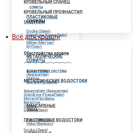
КРОВЕЛЬНЫЙ СЛАНЕЦ
СОФИТЫ
КРОВЕЛЬНЫЙ ПРОФНАСТИЛ
ПЛАСТИКОВЫЕ
СОФИТЫ
ОНДУЛИН
Docke (Деке)
GrandLine (ГрандЛайн)
Всё для кровли
Альта Профиль
Mitten (Миттен)
Ю-Пласт
Обустройство кровли
МЕТАЛЛИЧЕСКИЕ
СОФИТЫ
Aquasystem
ВОДОСТОЧНЫЕ СИСТЕМЫ
(Акваситем)
Optima
МЕТАЛЛИЧЕСКИЕ ВОДОСТОКИ
МеталлПрофиль
Aquasystem (Акваситем)
GrandLine (ГрандЛайн)
МеталлПрофиль
Вегасток
МАНСАРДНЫЕ
Optima
ОКНА
Docke (Деке)
ПЛАСТИКОВЫЕ ВОДОСТОКИ
Fakro (Факро)
Velux (Велюкс)
Docke (Деке)