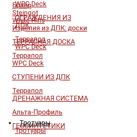
WPC Deck
Браер
Steingot
ОГРАЖДЕНИЯ ИЗ
White Hills
ДПК
Изделия из ДПК: доски
Террапол
ТЕРРАСНАЯ ДОСКА
WPC Deck
Террапол
WPC Deck
СТУПЕНИ ИЗ ДПК
Террапол
ДРЕНАЖНАЯ СИСТЕМА
Альта-Профиль
Тротуары
ГЕОСИНТЕТИКИ
Тротуары