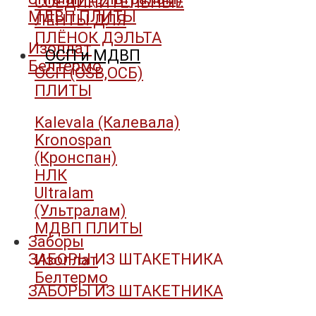
СОЕДИНИТЕЛЬНЫЕ
МДВП ПЛИТЫ
ЛЕНТЫ ДЛЯ
ПЛЁНОК ДЭЛЬТА
Изоплат
ОСП и МДВП
Белтермо
ОСП (OSB,ОСБ)
ПЛИТЫ
Kalevala (Калевала)
Kronospan
(Кронспан)
НЛК
Ultralam
(Ультралам)
МДВП ПЛИТЫ
Заборы
ЗАБОРЫ ИЗ ШТАКЕТНИКА
Изоплат
Белтермо
ЗАБОРЫ ИЗ ШТАКЕТНИКА