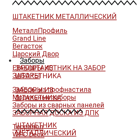
ШТАКЕТНИК МЕТАЛЛИЧЕСКИЙ
МеталлПрофиль
Grand Line
Вегасток
Царский Двор
Заборы
ЕВРОШТАКЕТНИК НА ЗАБОР
ЗАБОРЫ ИЗ
ЗАБОРЫ
ШТАКЕТНИКА
Заборы из профнастила
ЗАБОРЫ ИЗ
Модульные заборы
ШТАКЕТНИКА
Заборы из сварных панелей
ЗАБОРНАЯ ДОСКА ИЗ ДПК
ШТАКЕТНИК
Террапол
МЕТАЛЛИЧЕСКИЙ
WPC Deck