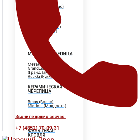
Shinglas (Шинглас)
Döcke (Дёке)
Tegola (Тегола)
CertainTeed
(Сертантид)
Katepal (Катепал)
Icopal (Икопал)
МЕТАЛЛОЧЕРЕПИЦА
МеталлПрофиль
GrandLine
(ГрандЛайн)
Ruukki (Рукки)
КЕРАМИЧЕСКАЯ
ЧЕРЕПИЦА
Braas (Браас)
Mladost (Младость)
Звоните прямо сейчас!
+7 (4852) 70-09-31
ФАЛЬЦЕВАЯ
КРОВЛЯ