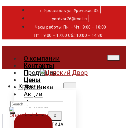
г. Ярославль ул. Урочская 32 ⁣⁣⁣⁣
yardvor76@mail.ru
Часы работы: Пн. – Чт.: 9:00 – 18:00
Пт. : 9:00 – 17:00 Сб.: 10:00 – 14:30
О компании
Контакты
Продукция
Цены
Кровли
Доставка
Акции
Search
Кровельные
материалы
for:
X
ГИБКАЯ ЧЕРЕПИЦА