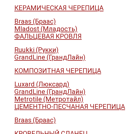
КЕРАМИЧЕСКАЯ ЧЕРЕПИЦА
Braas (Браас)
Mladost (Младость)
ФАЛЬЦЕВАЯ КРОВЛЯ
Ruukki (Рукки)
GrandLine (ГрандЛайн)
КОМПОЗИТНАЯ ЧЕРЕПИЦА
Luxard (Люксард)
GrandLine (ГрандЛайн)
Metrotile (Метротайл)
ЦЕМЕНТНО-ПЕСЧАНАЯ ЧЕРЕПИЦА
Braas (Браас)
КРОВЕЛЬНЫЙ СЛАНЕЦ