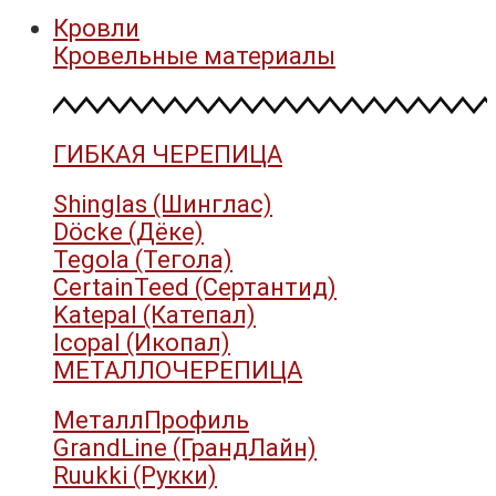
Кровли
Кровельные материалы
ГИБКАЯ ЧЕРЕПИЦА
Shinglas (Шинглас)
Döcke (Дёке)
Tegola (Тегола)
CertainTeed (Сертантид)
Katepal (Катепал)
Icopal (Икопал)
МЕТАЛЛОЧЕРЕПИЦА
МеталлПрофиль
GrandLine (ГрандЛайн)
Ruukki (Рукки)