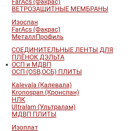
FarAcs (Факрас)
ВЕТРОЗАЩИТНЫЕ МЕМБРАНЫ
Изоспан
FarAcs (Факрас)
МеталлПрофиль
СОЕДИНИТЕЛЬНЫЕ ЛЕНТЫ ДЛЯ
ПЛЁНОК ДЭЛЬТА
ОСП и МДВП
ОСП (OSB,ОСБ) ПЛИТЫ
Kalevala (Калевала)
Kronospan (Кронспан)
НЛК
Ultralam (Ультралам)
МДВП ПЛИТЫ
Изоплат