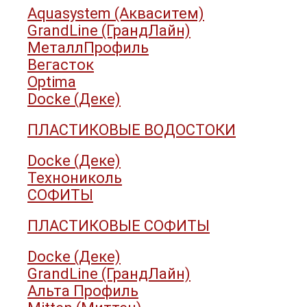
Aquasystem (Акваситем)
GrandLine (ГрандЛайн)
МеталлПрофиль
Вегасток
Optima
Docke (Деке)
ПЛАСТИКОВЫЕ ВОДОСТОКИ
Docke (Деке)
Технониколь
СОФИТЫ
ПЛАСТИКОВЫЕ СОФИТЫ
Docke (Деке)
GrandLine (ГрандЛайн)
Альта Профиль