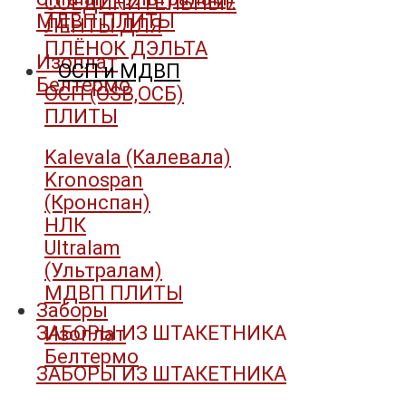
СОЕДИНИТЕЛЬНЫЕ
МДВП ПЛИТЫ
ЛЕНТЫ ДЛЯ
ПЛЁНОК ДЭЛЬТА
Изоплат
ОСП и МДВП
Белтермо
ОСП (OSB,ОСБ)
ПЛИТЫ
Kalevala (Калевала)
Kronospan
(Кронспан)
НЛК
Ultralam
(Ультралам)
МДВП ПЛИТЫ
Заборы
ЗАБОРЫ ИЗ ШТАКЕТНИКА
Изоплат
Белтермо
ЗАБОРЫ ИЗ ШТАКЕТНИКА