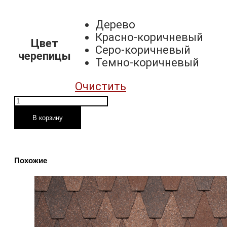
Дерево
Красно-коричневый
Цвет
Серо-коричневый
черепицы
Темно-коричневый
Очистить
Количество
товара
В корзину
Гибкая
черепица
Tegola
Похожие
NOBIL
TILE
Акцент
Комфорт
Плюс