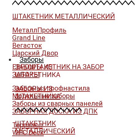
ШТАКЕТНИК МЕТАЛЛИЧЕСКИЙ
МеталлПрофиль
Grand Line
Вегасток
Царский Двор
Заборы
ЕВРОШТАКЕТНИК НА ЗАБОР
ЗАБОРЫ ИЗ
ЗАБОРЫ
ШТАКЕТНИКА
Заборы из профнастила
ЗАБОРЫ ИЗ
Модульные заборы
ШТАКЕТНИКА
Заборы из сварных панелей
ЗАБОРНАЯ ДОСКА ИЗ ДПК
ШТАКЕТНИК
Террапол
МЕТАЛЛИЧЕСКИЙ
WPC Deck