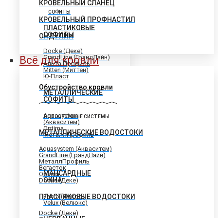
КРОВЕЛЬНЫЙ СЛАНЕЦ
СОФИТЫ
КРОВЕЛЬНЫЙ ПРОФНАСТИЛ
ПЛАСТИКОВЫЕ
СОФИТЫ
ОНДУЛИН
Docke (Деке)
GrandLine (ГрандЛайн)
Всё для кровли
Альта Профиль
Mitten (Миттен)
Ю-Пласт
Обустройство кровли
МЕТАЛЛИЧЕСКИЕ
СОФИТЫ
Aquasystem
ВОДОСТОЧНЫЕ СИСТЕМЫ
(Акваситем)
Optima
МЕТАЛЛИЧЕСКИЕ ВОДОСТОКИ
МеталлПрофиль
Aquasystem (Акваситем)
GrandLine (ГрандЛайн)
МеталлПрофиль
Вегасток
МАНСАРДНЫЕ
Optima
ОКНА
Docke (Деке)
ПЛАСТИКОВЫЕ ВОДОСТОКИ
Fakro (Факро)
Velux (Велюкс)
Docke (Деке)