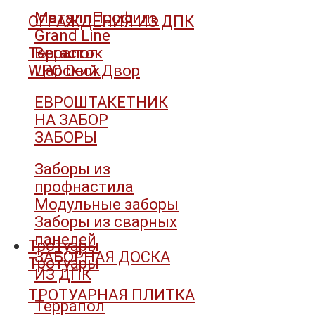
МеталлПрофиль
ОГРАЖДЕНИЯ ИЗ ДПК
Grand Line
Террапол
Вегасток
WPC Deck
Царский Двор
ЕВРОШТАКЕТНИК
НА ЗАБОР
ЗАБОРЫ
Заборы из
профнастила
Модульные заборы
Заборы из сварных
панелей
Тротуары
ЗАБОРНАЯ ДОСКА
Тротуары
ИЗ ДПК
ТРОТУАРНАЯ ПЛИТКА
Террапол