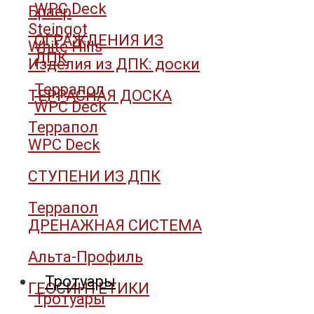
WPC Deck
Браер
Steingot
ОГРАЖДЕНИЯ ИЗ
White Hills
ДПК
Изделия из ДПК: доски
Террапол
ТЕРРАСНАЯ ДОСКА
WPC Deck
Террапол
WPC Deck
СТУПЕНИ ИЗ ДПК
Террапол
ДРЕНАЖНАЯ СИСТЕМА
Альта-Профиль
Тротуары
ГЕОСИНТЕТИКИ
Тротуары