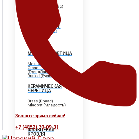
Shinglas (Шинглас)
Döcke (Дёке)
Tegola (Тегола)
CertainTeed
(Сертантид)
Katepal (Катепал)
Icopal (Икопал)
МЕТАЛЛОЧЕРЕПИЦА
МеталлПрофиль
GrandLine
(ГрандЛайн)
Ruukki (Рукки)
КЕРАМИЧЕСКАЯ
ЧЕРЕПИЦА
Braas (Браас)
Mladost (Младость)
Звоните прямо сейчас!
+7 (4852) 70-09-31
ФАЛЬЦЕВАЯ
КРОВЛЯ