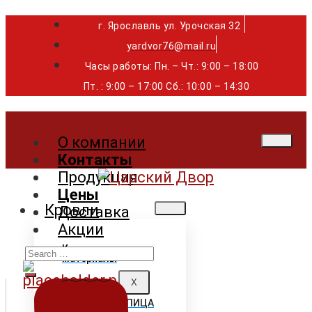
г. Ярославль ул. Урочская 32 ⁣⁣⁣⁣
yardvor76@mail.ru
Часы работы: Пн. – Чт.: 9:00 – 18:00
Пт. : 9:00 – 17:00 Сб.: 10:00 – 14:30
О компании
Контакты
Продукция
Цены
Кровли
Доставка
Акции
Search
Кровельные
материалы
for:
X
ГИБКАЯ ЧЕРЕПИЦА