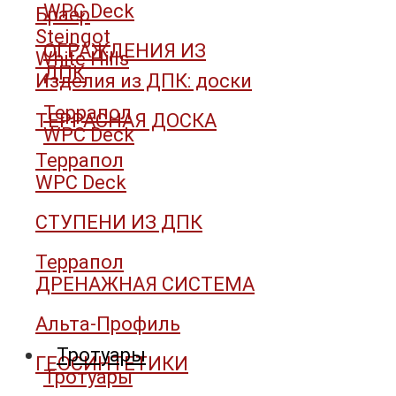
WPC Deck
Браер
Steingot
ОГРАЖДЕНИЯ ИЗ
White Hills
ДПК
Изделия из ДПК: доски
Террапол
ТЕРРАСНАЯ ДОСКА
WPC Deck
Террапол
WPC Deck
СТУПЕНИ ИЗ ДПК
Террапол
ДРЕНАЖНАЯ СИСТЕМА
Альта-Профиль
Тротуары
ГЕОСИНТЕТИКИ
Тротуары