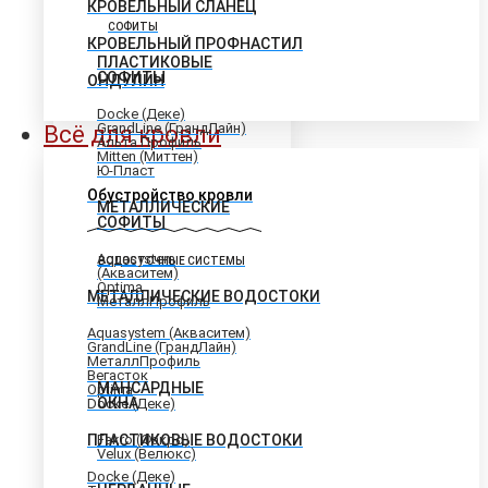
КРОВЕЛЬНЫЙ СЛАНЕЦ
СОФИТЫ
КРОВЕЛЬНЫЙ ПРОФНАСТИЛ
ПЛАСТИКОВЫЕ
СОФИТЫ
ОНДУЛИН
Docke (Деке)
GrandLine (ГрандЛайн)
Всё для кровли
Альта Профиль
Mitten (Миттен)
Ю-Пласт
Обустройство кровли
МЕТАЛЛИЧЕСКИЕ
СОФИТЫ
Aquasystem
ВОДОСТОЧНЫЕ СИСТЕМЫ
(Акваситем)
Optima
МЕТАЛЛИЧЕСКИЕ ВОДОСТОКИ
МеталлПрофиль
Aquasystem (Акваситем)
GrandLine (ГрандЛайн)
МеталлПрофиль
Вегасток
МАНСАРДНЫЕ
Optima
ОКНА
Docke (Деке)
ПЛАСТИКОВЫЕ ВОДОСТОКИ
Fakro (Факро)
Velux (Велюкс)
Docke (Деке)