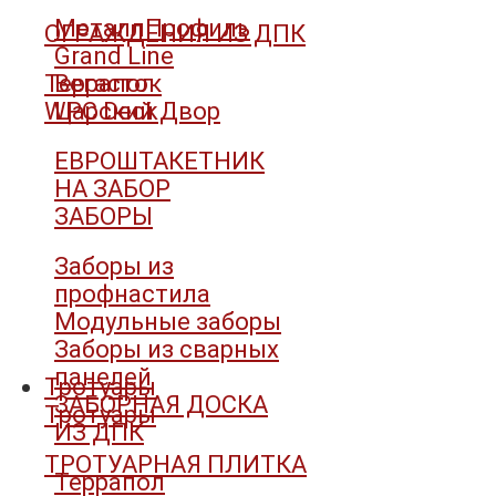
МеталлПрофиль
ОГРАЖДЕНИЯ ИЗ ДПК
Grand Line
Террапол
Вегасток
WPC Deck
Царский Двор
ЕВРОШТАКЕТНИК
НА ЗАБОР
ЗАБОРЫ
Заборы из
профнастила
Модульные заборы
Заборы из сварных
панелей
Тротуары
ЗАБОРНАЯ ДОСКА
Тротуары
ИЗ ДПК
ТРОТУАРНАЯ ПЛИТКА
Террапол