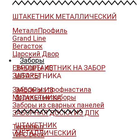
ШТАКЕТНИК МЕТАЛЛИЧЕСКИЙ
МеталлПрофиль
Grand Line
Вегасток
Царский Двор
Заборы
ЕВРОШТАКЕТНИК НА ЗАБОР
ЗАБОРЫ ИЗ
ЗАБОРЫ
ШТАКЕТНИКА
Заборы из профнастила
ЗАБОРЫ ИЗ
Модульные заборы
ШТАКЕТНИКА
Заборы из сварных панелей
ЗАБОРНАЯ ДОСКА ИЗ ДПК
ШТАКЕТНИК
Террапол
МЕТАЛЛИЧЕСКИЙ
WPC Deck