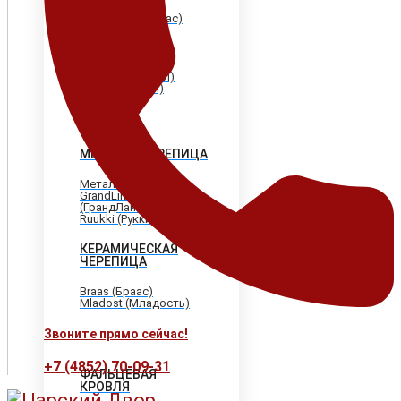
Shinglas (Шинглас)
Döcke (Дёке)
Tegola (Тегола)
CertainTeed
(Сертантид)
Katepal (Катепал)
Icopal (Икопал)
МЕТАЛЛОЧЕРЕПИЦА
МеталлПрофиль
GrandLine
(ГрандЛайн)
Ruukki (Рукки)
КЕРАМИЧЕСКАЯ
ЧЕРЕПИЦА
Braas (Браас)
Mladost (Младость)
Звоните прямо сейчас!
+7 (4852) 70-09-31
ФАЛЬЦЕВАЯ
КРОВЛЯ