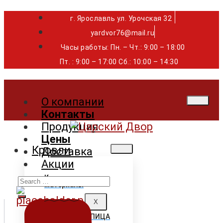
г. Ярославль ул. Урочская 32 ⁣⁣⁣⁣
yardvor76@mail.ru
Часы работы: Пн. – Чт.: 9:00 – 18:00
Пт. : 9:00 – 17:00 Сб.: 10:00 – 14:30
О компании
Контакты
Продукция
Цены
Кровли
Доставка
Акции
Search
Кровельные
материалы
for:
X
ГИБКАЯ ЧЕРЕПИЦА