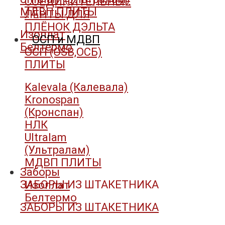
СОЕДИНИТЕЛЬНЫЕ
МДВП ПЛИТЫ
ЛЕНТЫ ДЛЯ
ПЛЁНОК ДЭЛЬТА
Изоплат
ОСП и МДВП
Белтермо
ОСП (OSB,ОСБ)
ПЛИТЫ
Kalevala (Калевала)
Kronospan
(Кронспан)
НЛК
Ultralam
(Ультралам)
МДВП ПЛИТЫ
Заборы
ЗАБОРЫ ИЗ ШТАКЕТНИКА
Изоплат
Белтермо
ЗАБОРЫ ИЗ ШТАКЕТНИКА