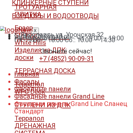
КЛИНКЕРНЫЕ СТУПЕНИ
ТРОТУАРНАЯ
ПЛИТКА
БОРДЮРЫ И ВОДООТВОДЫ
Браер
X
г. Ярославль ул. Урочская 32
Steingot
yardvor76@mail.ru
Часы работы: Пн. – Чт.: 9:00 – 19:00
Пт. : 9:00 – 18:00 Сб.: 10:00 – 14:30
White Hills
Изделия из ДПК:
Звоните сейчас!
доски
+7 (4852) 90-09-31​
ТЕРРАСНАЯ ДОСКА
Главная
Фасады
Террапол
Фасадные панели
WPC Deck
Фасадные панели Grand Line
Фасадная панель Grand Line Сланец
СТУПЕНИ ИЗ ДПК
Стандарт
Террапол
ДРЕНАЖНАЯ