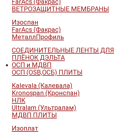
FarAcs (Факрас)
ВЕТРОЗАЩИТНЫЕ МЕМБРАНЫ
Изоспан
FarAcs (Факрас)
МеталлПрофиль
СОЕДИНИТЕЛЬНЫЕ ЛЕНТЫ ДЛЯ
ПЛЁНОК ДЭЛЬТА
ОСП и МДВП
ОСП (OSB,ОСБ) ПЛИТЫ
Kalevala (Калевала)
Kronospan (Кронспан)
НЛК
Ultralam (Ультралам)
МДВП ПЛИТЫ
Изоплат