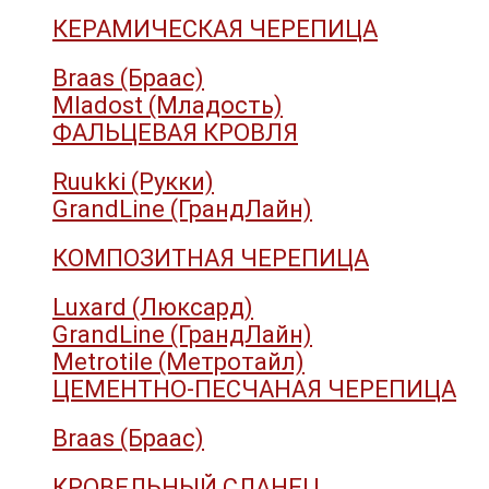
КЕРАМИЧЕСКАЯ ЧЕРЕПИЦА
Braas (Браас)
Mladost (Младость)
ФАЛЬЦЕВАЯ КРОВЛЯ
Ruukki (Рукки)
GrandLine (ГрандЛайн)
КОМПОЗИТНАЯ ЧЕРЕПИЦА
Luxard (Люксард)
GrandLine (ГрандЛайн)
Metrotile (Метротайл)
ЦЕМЕНТНО-ПЕСЧАНАЯ ЧЕРЕПИЦА
Braas (Браас)
КРОВЕЛЬНЫЙ СЛАНЕЦ