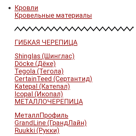
Кровли
Кровельные материалы
ГИБКАЯ ЧЕРЕПИЦА
Shinglas (Шинглас)
Döcke (Дёке)
Tegola (Тегола)
CertainTeed (Сертантид)
Katepal (Катепал)
Icopal (Икопал)
МЕТАЛЛОЧЕРЕПИЦА
МеталлПрофиль
GrandLine (ГрандЛайн)
Ruukki (Рукки)