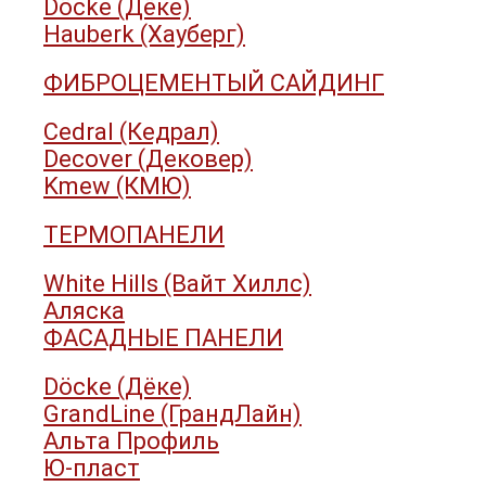
Döcke (Дёке)
Hauberk (Хауберг)
ФИБРОЦЕМЕНТЫЙ САЙДИНГ
Cedral (Кедрал)
Decover (Дековер)
Kmew (КМЮ)
ТЕРМОПАНЕЛИ
White Hills (Вайт Хиллс)
Аляска
ФАСАДНЫЕ ПАНЕЛИ
Döcke (Дёке)
GrandLine (ГрандЛайн)
Альта Профиль
Ю-пласт