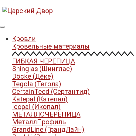
Кровли
Кровельные материалы
ГИБКАЯ ЧЕРЕПИЦА
Shinglas (Шинглас)
Döcke (Дёке)
Tegola (Тегола)
CertainTeed (Сертантид)
Katepal (Катепал)
Icopal (Икопал)
МЕТАЛЛОЧЕРЕПИЦА
МеталлПрофиль
GrandLine (ГрандЛайн)