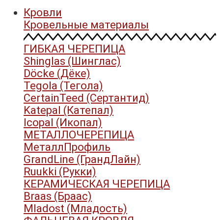
Кровли
Кровельные материалы
ГИБКАЯ ЧЕРЕПИЦА
Shinglas (Шинглас)
Döcke (Дёке)
Tegola (Тегола)
CertainTeed (Сертантид)
Katepal (Катепал)
Icopal (Икопал)
МЕТАЛЛОЧЕРЕПИЦА
МеталлПрофиль
GrandLine (ГрандЛайн)
Ruukki (Рукки)
КЕРАМИЧЕСКАЯ ЧЕРЕПИЦА
Braas (Браас)
Mladost (Младость)