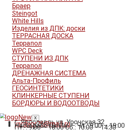
Браер
Steingot
White Hills
Изделия из ДПК: доски
ТЕРРАСНАЯ ДОСКА
Террапол
WPC Deck
СТУПЕНИ ИЗ ДПК
Террапол
ДРЕНАЖНАЯ СИСТЕМА
Альта-Профиль
ГЕОСИНТЕТИКИ
КЛИНКЕРНЫЕ СТУПЕНИ
БОРДЮРЫ И ВОДООТВОДЫ
X
г. Ярославль ул. Урочская 32
yardvor76@mail.ru
Часы работы: Пн. – Чт.: 9:00 – 19:00
Пт. : 9:00 – 18:00 Сб.: 10:00 – 14:30