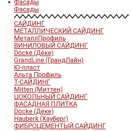
Фасады
Фасады
САЙДИНГ
МЕТАЛЛИЧЕСКИЙ САЙДИНГ
МеталлПрофиль
ВИНИЛОВЫЙ САЙДИНГ
Döcke (Дёке)
GrandLine (ГрандЛайн)
Ю-пласт
Альта Профиль
Т-САЙДИНГ
Mitten (Миттен)
ЦОКОЛЬНЫЙ САЙДИНГ
ФАСАДНАЯ ПЛИТКА
Döcke (Дёке)
Hauberk (Хауберг)
ФИБРОЦЕМЕНТЫЙ САЙДИНГ