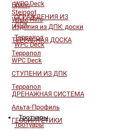
WPC Deck
Браер
Steingot
ОГРАЖДЕНИЯ ИЗ
White Hills
ДПК
Изделия из ДПК: доски
Террапол
ТЕРРАСНАЯ ДОСКА
WPC Deck
Террапол
WPC Deck
СТУПЕНИ ИЗ ДПК
Террапол
ДРЕНАЖНАЯ СИСТЕМА
Альта-Профиль
Тротуары
ГЕОСИНТЕТИКИ
Тротуары