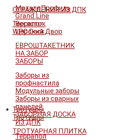
МеталлПрофиль
ОГРАЖДЕНИЯ ИЗ ДПК
Grand Line
Террапол
Вегасток
WPC Deck
Царский Двор
ЕВРОШТАКЕТНИК
НА ЗАБОР
ЗАБОРЫ
Заборы из
профнастила
Модульные заборы
Заборы из сварных
панелей
Тротуары
ЗАБОРНАЯ ДОСКА
Тротуары
ИЗ ДПК
ТРОТУАРНАЯ ПЛИТКА
Террапол