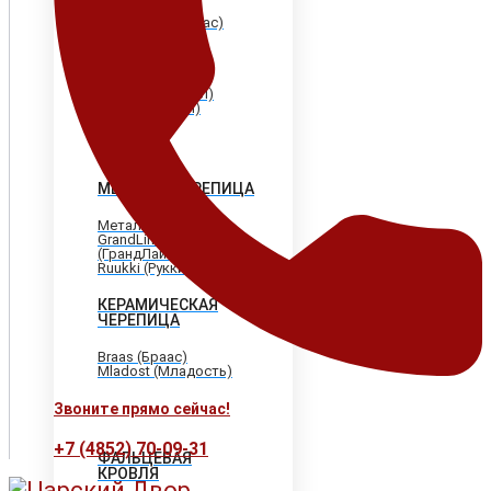
Shinglas (Шинглас)
Döcke (Дёке)
Tegola (Тегола)
CertainTeed
(Сертантид)
Katepal (Катепал)
Icopal (Икопал)
МЕТАЛЛОЧЕРЕПИЦА
МеталлПрофиль
GrandLine
(ГрандЛайн)
Ruukki (Рукки)
КЕРАМИЧЕСКАЯ
ЧЕРЕПИЦА
Braas (Браас)
Mladost (Младость)
Звоните прямо сейчас!
+7 (4852) 70-09-31
ФАЛЬЦЕВАЯ
КРОВЛЯ