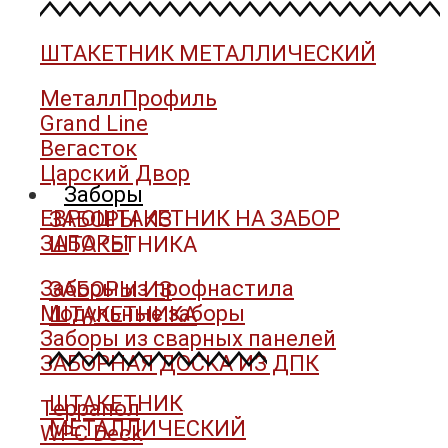
ШТАКЕТНИК МЕТАЛЛИЧЕСКИЙ
МеталлПрофиль
Grand Line
Вегасток
Царский Двор
Заборы
ЕВРОШТАКЕТНИК НА ЗАБОР
ЗАБОРЫ ИЗ
ЗАБОРЫ
ШТАКЕТНИКА
Заборы из профнастила
ЗАБОРЫ ИЗ
Модульные заборы
ШТАКЕТНИКА
Заборы из сварных панелей
ЗАБОРНАЯ ДОСКА ИЗ ДПК
ШТАКЕТНИК
Террапол
МЕТАЛЛИЧЕСКИЙ
WPC Deck