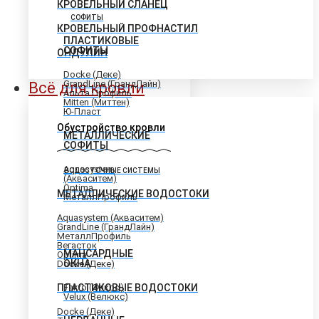
КРОВЕЛЬНЫЙ СЛАНЕЦ
СОФИТЫ
КРОВЕЛЬНЫЙ ПРОФНАСТИЛ
ПЛАСТИКОВЫЕ
СОФИТЫ
ОНДУЛИН
Docke (Деке)
GrandLine (ГрандЛайн)
Всё для кровли
Альта Профиль
Mitten (Миттен)
Ю-Пласт
Обустройство кровли
МЕТАЛЛИЧЕСКИЕ
СОФИТЫ
Aquasystem
ВОДОСТОЧНЫЕ СИСТЕМЫ
(Акваситем)
Optima
МЕТАЛЛИЧЕСКИЕ ВОДОСТОКИ
МеталлПрофиль
Aquasystem (Акваситем)
GrandLine (ГрандЛайн)
МеталлПрофиль
Вегасток
МАНСАРДНЫЕ
Optima
ОКНА
Docke (Деке)
ПЛАСТИКОВЫЕ ВОДОСТОКИ
Fakro (Факро)
Velux (Велюкс)
Docke (Деке)