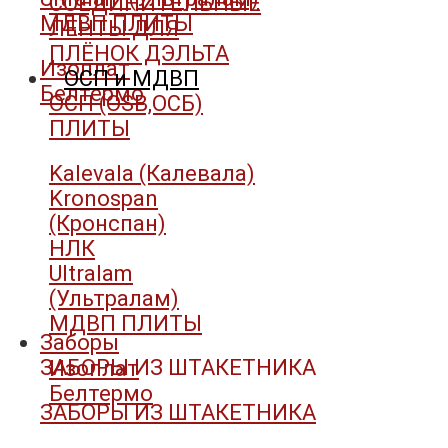
СОЕДИНИТЕЛЬНЫЕ
МДВП ПЛИТЫ
ЛЕНТЫ ДЛЯ
ПЛЁНОК ДЭЛЬТА
Изоплат
ОСП и МДВП
Белтермо
ОСП (OSB,ОСБ)
ПЛИТЫ
Kalevala (Калевала)
Kronospan
(Кронспан)
НЛК
Ultralam
(Ультралам)
МДВП ПЛИТЫ
Заборы
ЗАБОРЫ ИЗ ШТАКЕТНИКА
Изоплат
Белтермо
ЗАБОРЫ ИЗ ШТАКЕТНИКА