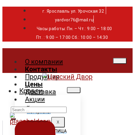
г. Ярославль ул. Урочская 32 ⁣⁣⁣⁣
yardvor76@mail.ru
Часы работы: Пн. – Чт.: 9:00 – 18:00
Пт. : 9:00 – 17:00 Сб.: 10:00 – 14:30
О компании
Контакты
Продукция
Цены
Кровли
Доставка
Акции
Search
Кровельные
материалы
for:
X
ГИБКАЯ ЧЕРЕПИЦА