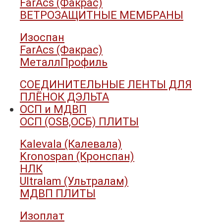
FarAcs (Факрас)
ВЕТРОЗАЩИТНЫЕ МЕМБРАНЫ
Изоспан
FarAcs (Факрас)
МеталлПрофиль
СОЕДИНИТЕЛЬНЫЕ ЛЕНТЫ ДЛЯ
ПЛЁНОК ДЭЛЬТА
ОСП и МДВП
ОСП (OSB,ОСБ) ПЛИТЫ
Kalevala (Калевала)
Kronospan (Кронспан)
НЛК
Ultralam (Ультралам)
МДВП ПЛИТЫ
Изоплат