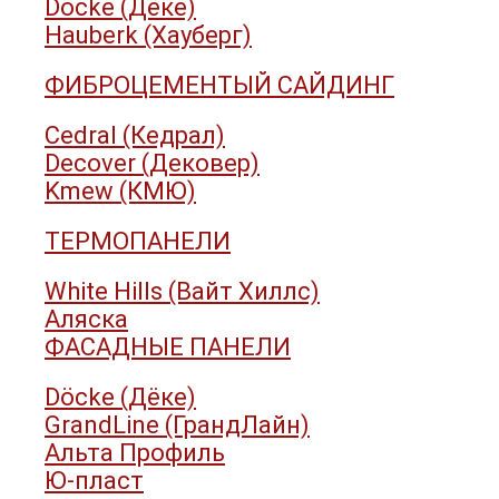
Döcke (Дёке)
Hauberk (Хауберг)
ФИБРОЦЕМЕНТЫЙ САЙДИНГ
Cedral (Кедрал)
Decover (Дековер)
Kmew (КМЮ)
ТЕРМОПАНЕЛИ
White Hills (Вайт Хиллс)
Аляска
ФАСАДНЫЕ ПАНЕЛИ
Döcke (Дёке)
GrandLine (ГрандЛайн)
Альта Профиль
Ю-пласт