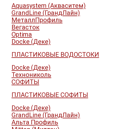
Aquasystem (Акваситем)
GrandLine (ГрандЛайн)
МеталлПрофиль
Вегасток
Optima
Docke (Деке)
ПЛАСТИКОВЫЕ ВОДОСТОКИ
Docke (Деке)
Технониколь
СОФИТЫ
ПЛАСТИКОВЫЕ СОФИТЫ
Docke (Деке)
GrandLine (ГрандЛайн)
Альта Профиль