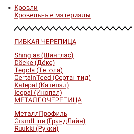
Кровли
Кровельные материалы
ГИБКАЯ ЧЕРЕПИЦА
Shinglas (Шинглас)
Döcke (Дёке)
Tegola (Тегола)
CertainTeed (Сертантид)
Katepal (Катепал)
Icopal (Икопал)
МЕТАЛЛОЧЕРЕПИЦА
МеталлПрофиль
GrandLine (ГрандЛайн)
Ruukki (Рукки)