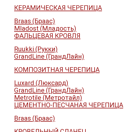
КЕРАМИЧЕСКАЯ ЧЕРЕПИЦА
Braas (Браас)
Mladost (Младость)
ФАЛЬЦЕВАЯ КРОВЛЯ
Ruukki (Рукки)
GrandLine (ГрандЛайн)
КОМПОЗИТНАЯ ЧЕРЕПИЦА
Luxard (Люксард)
GrandLine (ГрандЛайн)
Metrotile (Метротайл)
ЦЕМЕНТНО-ПЕСЧАНАЯ ЧЕРЕПИЦА
Braas (Браас)
КРОВЕЛЬНЫЙ СЛАНЕЦ