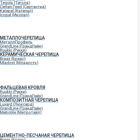
Tegola (Тегола)
CertainTeed (Сертантид)
Katepal (Катепал)
Icopal (Икопал)
МЕТАЛЛОЧЕРЕПИЦА
МеталлПрофиль
GrandLine (ГрандЛайн)
Ruukki (Рукки)
КЕРАМИЧЕСКАЯ ЧЕРЕПИЦА
Braas (Браас)
Mladost (Младость)
ФАЛЬЦЕВАЯ КРОВЛЯ
Ruukki (Рукки)
GrandLine (ГрандЛайн)
КОМПОЗИТНАЯ ЧЕРЕПИЦА
Luxard (Люксард)
GrandLine (ГрандЛайн)
Metrotile (Метротайл)
ЦЕМЕНТНО-ПЕСЧАНАЯ ЧЕРЕПИЦА
Braas (Браас)