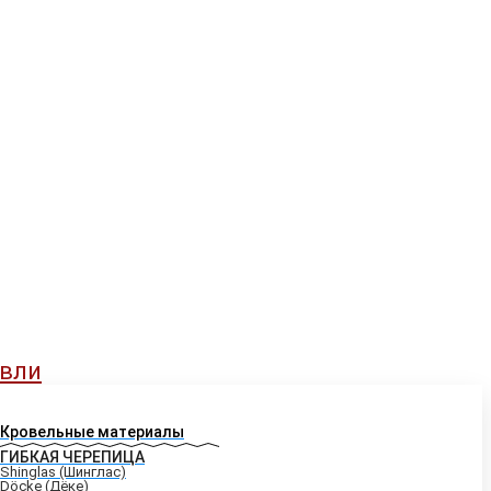
вли
Кровельные материалы
ГИБКАЯ ЧЕРЕПИЦА
Shinglas (Шинглас)
Döcke (Дёке)