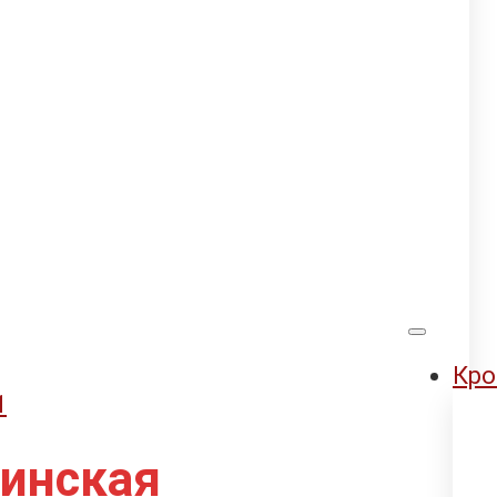
Кро
​
инская