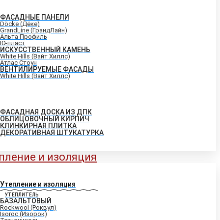
ФАСАДНЫЕ ПАНЕЛИ
Döcke (Дёке)
GrandLine (ГрандЛайн)
Альта Профиль
Ю-пласт
ИСКУССТВЕННЫЙ КАМЕНЬ
White Hills (Вайт Хиллс)
Атлас Стоун
ВЕНТИЛИРУЕМЫЕ ФАСАДЫ
White Hills (Вайт Хиллс)
ФАСАДНАЯ ДОСКА ИЗ ДПК
ОБЛИЦОВОЧНЫЙ КИРПИЧ
КЛИНКИРНАЯ ПЛИТКА
ДЕКОРАТИВНАЯ ШТУКАТУРКА
пление и изоляция
Утепление и изоляция
УТЕПЛИТЕЛЬ
БАЗАЛЬТОВЫЙ
Rockwool (Роквул)
Isoroc (Изорок)