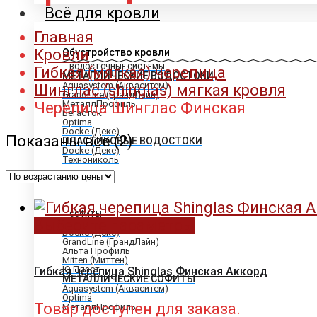
Всё для кровли
Главная
Кровли
Обустройство кровли
ВОДОСТОЧНЫЕ СИСТЕМЫ
Гибкая (мягкая) черепица
МЕТАЛЛИЧЕСКИЕ ВОДОСТОКИ
Aquasystem (Акваситем)
Шинглас (shinglas) мягкая кровля
GrandLine (ГрандЛайн)
МеталлПрофиль
Черепица Шинглас Финская
Вегасток
Optima
Docke (Деке)
Цены:
Показаны все (2)
ПЛАСТИКОВЫЕ ВОДОСТОКИ
Docke (Деке)
по
Технониколь
возрастанию
СОФИТЫ
Выберите параметры
ПЛАСТИКОВЫЕ СОФИТЫ
Docke (Деке)
GrandLine (ГрандЛайн)
Альта Профиль
Mitten (Миттен)
Ю-Пласт
Гибкая черепица Shinglas Финская Аккорд
МЕТАЛЛИЧЕСКИЕ СОФИТЫ
Aquasystem (Акваситем)
Optima
Товар доступен для заказа.
МеталлПрофиль