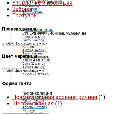
Утепление и изоляция
ЭКСТРУДИРОВАННЫЙ
Пеноплэкс
Заборы
Ursa (Урса)
Технониколь
Тротуары
Производитель
МЕМБРАНЫ И ПЛЁНКИ
СУПЕРДИФФУЗИОННЫЕ МЕМБРАНЫ
Delta (Дэльта)
Fakro (Факро)
Tegola (Тегола)
Изоспан
Tyvek (Тайвек)
Технониколь
Цвет черепицы
МеталлПрофиль
КЛЕИ И СКОТЧИ
Delta (Дэльта)
Tyvek (Тайвек)
Fakro (Факро)
Rockwool (Роквул)
Форма гонта
ПАРОИЗОЛЯЦИЯ
Прямоугольная ассиметричная
(1)
Delta (Дэльта)
Fakro (Факро)
Шестиугольная
(1)
Tyvek (Тайвек)
Tegola (Тегола)
Изоспан
Juta (Джута)