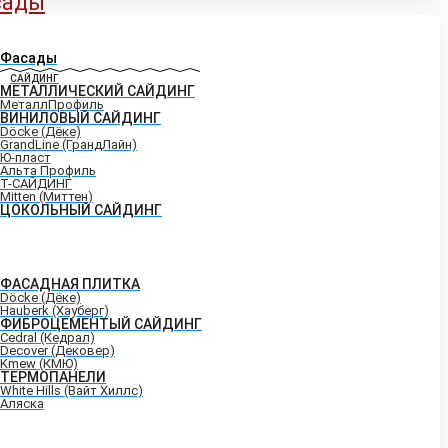
сады
Фасады
САЙДИНГ
МЕТАЛЛИЧЕСКИЙ САЙДИНГ
МеталлПрофиль
ВИНИЛОВЫЙ САЙДИНГ
Döcke (Дёке)
GrandLine (ГрандЛайн)
Ю-пласт
Альта Профиль
Т-САЙДИНГ
Mitten (Миттен)
ЦОКОЛЬНЫЙ САЙДИНГ
ФАСАДНАЯ ПЛИТКА
Döcke (Дёке)
Hauberk (Хауберг)
ФИБРОЦЕМЕНТЫЙ САЙДИНГ
Cedral (Кедрал)
Decover (Дековер)
Kmew (КМЮ)
ТЕРМОПАНЕЛИ
White Hills (Вайт Хиллс)
Аляска