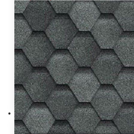
МАНСАРДНЫЕ ОКНА
Fakro (Факро)
Velux (Велюкс)
ЧЕРДАЧНЫЕ ЛЕСТНИЦЫ
Fakro (Факро)
Docke (Деке)
СНЕГОДЕРЖАНИЕ И ОГРАЖДЕНИЯ
GrandLine (ГрандЛайн)
Русь
РЕШЕНИЯ ДЛЯ ДАЧИ
ДЫМОХОДЫ
АКСЕССУАРЫ ДЛЯ КРОВЛИ
ЗАЩИТНЫЕ КОЗЫРЬКИ
СИСТЕМА ВОДООТВЕДЕНИЯ АЛЬТА ПРОФИЛЬ
Вентиляционные проходки
дорабатывается
Фасады
Фасады