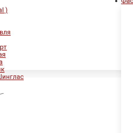
Фа
l )
овля
рт
ая
а
ик
Шинглас