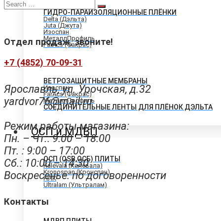
Search
Изоспан
for:
ГИДРО-ПАРАИЗОЛЯЦИОННЫЕ ПЛЁНКИ
Delta (Дэльта)
Juta (Джута)
Изоспан
МеталлПрофиль
Отдел продаж, звоните!
FarAcs (Факрас)
+7 (4852) 70-09-31
ВЕТРОЗАЩИТНЫЕ МЕМБРАНЫ
Ярославль, ул. Урочская, д.32
Изоспан
FarAcs (Факрас)
yardvor76@mail.ru
МеталлПрофиль
СОЕДИНИТЕЛЬНЫЕ ЛЕНТЫ ДЛЯ ПЛЁНОК ДЭЛЬТА
Режим работы магазина:
ОСП и МДВП
Пн. – Чт.: 9:00 – 18:00
Пт. : 9:00 – 17:00
ОСП (OSB,ОСБ) ПЛИТЫ
Сб.: 10:00 – 14:30
Kalevala (Калевала)
Kronospan (Кронспан)
Воскресенье: по договоренности
НЛК
Ultralam (Ультралам)
Контакты