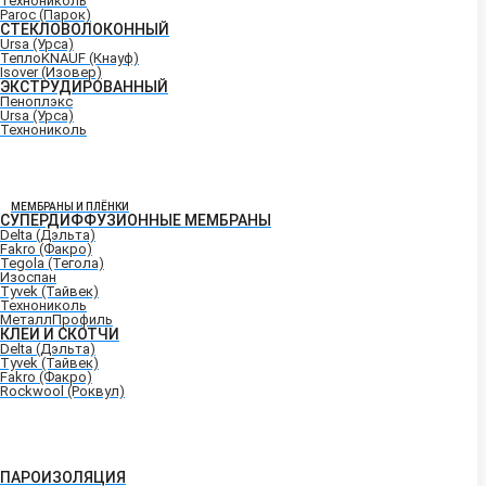
Технониколь
Paroc (Парок)
СТЕКЛОВОЛОКОННЫЙ
Ursa (Урса)
ТеплоKNAUF (Кнауф)
Isover (Изовер)
ЭКСТРУДИРОВАННЫЙ
Пеноплэкс
Ursa (Урса)
Технониколь
МЕМБРАНЫ И ПЛЁНКИ
СУПЕРДИФФУЗИОННЫЕ МЕМБРАНЫ
Delta (Дэльта)
Fakro (Факро)
Tegola (Тегола)
Изоспан
Tyvek (Тайвек)
Технониколь
МеталлПрофиль
КЛЕИ И СКОТЧИ
Delta (Дэльта)
Tyvek (Тайвек)
Fakro (Факро)
Rockwool (Роквул)
ПАРОИЗОЛЯЦИЯ