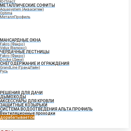
Ю-Пласт
МЕТАЛЛИЧЕСКИЕ СОФИТЫ
Aquasystem (Акваситем)
Optima
МеталлПрофиль
МАНСАРДНЫЕ ОКНА
Fakro (Факро)
Velux (Велюкс)
ЧЕРДАЧНЫЕ ЛЕСТНИЦЫ
Fakro (Факро)
Docke (Деке)
СНЕГОДЕРЖАНИЕ И ОГРАЖДЕНИЯ
GrandLine (ГрандЛайн)
Русь
РЕШЕНИЯ ДЛЯ ДАЧИ
ДЫМОХОДЫ
АКСЕССУАРЫ ДЛЯ КРОВЛИ
ЗАЩИТНЫЕ КОЗЫРЬКИ
СИСТЕМА ВОДООТВЕДЕНИЯ АЛЬТА ПРОФИЛЬ
Вентиляционные проходки
дорабатывается