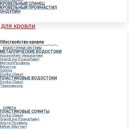
КРОВЕЛЬНЫЙ СЛАНЕЦ
КРОВЕЛЬНЫЙ ПРОФНАСТИЛ
ОНДУЛИН
 для кровли
Обустройство кровли
ВОДОСТОЧНЫЕ СИСТЕМЫ
МЕТАЛЛИЧЕСКИЕ ВОДОСТОКИ
Aquasystem (Акваситем)
GrandLine (ГрандЛайн)
МеталлПрофиль
Вегасток
Optima
Docke (Деке)
ПЛАСТИКОВЫЕ ВОДОСТОКИ
Docke (Деке)
Технониколь
СОФИТЫ
ПЛАСТИКОВЫЕ СОФИТЫ
Docke (Деке)
GrandLine (ГрандЛайн)
Альта Профиль
Mitten (Миттен)