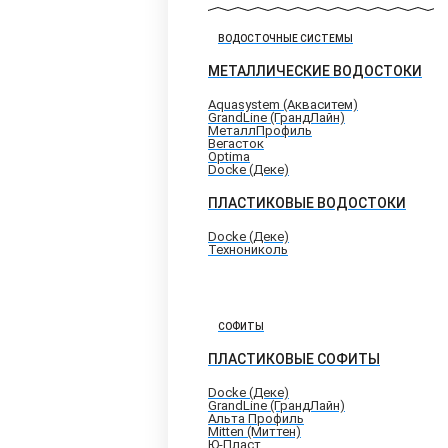
ВОДОСТОЧНЫЕ СИСТЕМЫ
МЕТАЛЛИЧЕСКИЕ ВОДОСТОКИ
Aquasystem (Акваситем)
GrandLine (ГрандЛайн)
МеталлПрофиль
Вегасток
Optima
Docke (Деке)
ПЛАСТИКОВЫЕ ВОДОСТОКИ
Docke (Деке)
Технониколь
СОФИТЫ
ПЛАСТИКОВЫЕ СОФИТЫ
Docke (Деке)
GrandLine (ГрандЛайн)
Альта Профиль
Mitten (Миттен)
Ю-Пласт