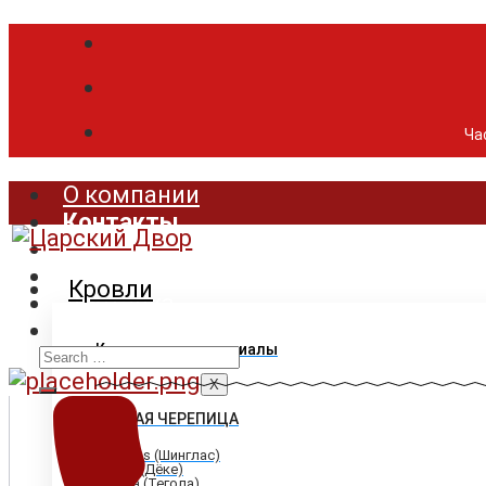
Час
О компании
Контакты
Продукция
Цены
Кровли
Доставка
Акции
Search
Кровельные материалы
for:
X
ГИБКАЯ ЧЕРЕПИЦА
Shinglas (Шинглас)
Döcke (Дёке)
Tegola (Тегола)