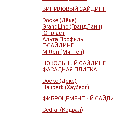
ВИНИЛОВЫЙ САЙДИНГ
Döcke (Дёке)
GrandLine (ГрандЛайн)
Ю-пласт
Альта Профиль
Т-САЙДИНГ
Mitten (Миттен)
ЦОКОЛЬНЫЙ САЙДИНГ
ФАСАДНАЯ ПЛИТКА
Döcke (Дёке)
Hauberk (Хауберг)
ФИБРОЦЕМЕНТЫЙ САЙД
Cedral (Кедрал)