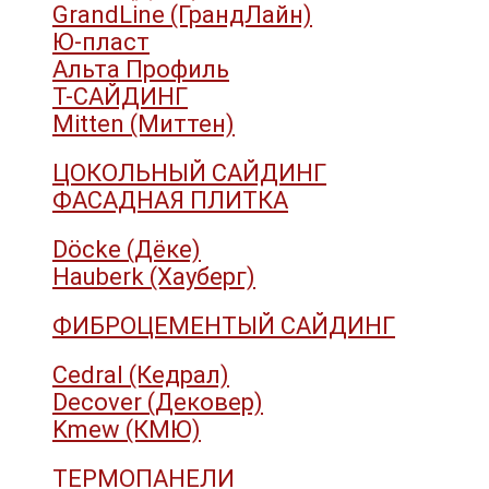
GrandLine (ГрандЛайн)
Ю-пласт
Альта Профиль
Т-САЙДИНГ
Mitten (Миттен)
ЦОКОЛЬНЫЙ САЙДИНГ
ФАСАДНАЯ ПЛИТКА
Döcke (Дёке)
Hauberk (Хауберг)
ФИБРОЦЕМЕНТЫЙ САЙДИНГ
Cedral (Кедрал)
Decover (Дековер)
Kmew (КМЮ)
ТЕРМОПАНЕЛИ