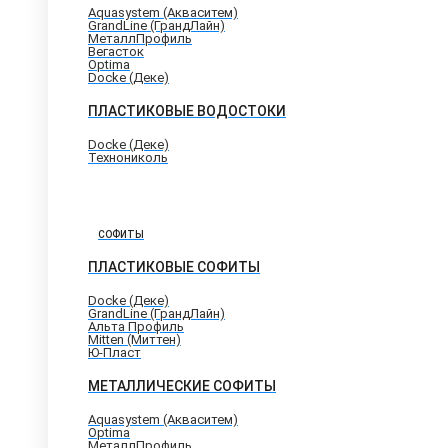
Aquasystem (Акваситем)
GrandLine (ГрандЛайн)
МеталлПрофиль
Вегасток
Optima
Docke (Деке)
ПЛАСТИКОВЫЕ ВОДОСТОКИ
Docke (Деке)
Технониколь
СОФИТЫ
ПЛАСТИКОВЫЕ СОФИТЫ
Docke (Деке)
GrandLine (ГрандЛайн)
Альта Профиль
Mitten (Миттен)
Ю-Пласт
МЕТАЛЛИЧЕСКИЕ СОФИТЫ
Aquasystem (Акваситем)
Optima
МеталлПрофиль