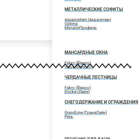
МЕТАЛЛИЧЕСКИЕ СОФИТЫ
Aquasystem (Акваситем)
Optima
МеталлПрофиль
МАНСАРДНЫЕ ОКНА
Fakro (Факро)
Velux (Велюкс)
ЧЕРДАЧНЫЕ ЛЕСТНИЦЫ
Fakro (Факро)
Docke (Деке)
СНЕГОДЕРЖАНИЕ И ОГРАЖДЕНИЯ
GrandLine (ГрандЛайн)
Русь