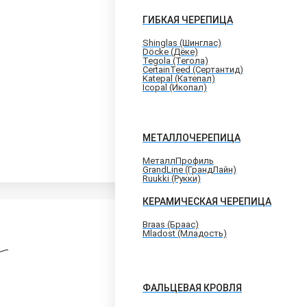
ГИБКАЯ ЧЕРЕПИЦА
Shinglas (Шинглас)
Döcke (Дёке)
Tegola (Тегола)
CertainTeed (Сертантид)
Katepal (Катепал)
Icopal (Икопал)
МЕТАЛЛОЧЕРЕПИЦА
МеталлПрофиль
GrandLine (ГрандЛайн)
Ruukki (Рукки)
КЕРАМИЧЕСКАЯ ЧЕРЕПИЦА
Braas (Браас)
Mladost (Младость)
ФАЛЬЦЕВАЯ КРОВЛЯ