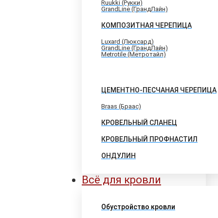
Ruukki (Рукки)
GrandLine (ГрандЛайн)
КОМПОЗИТНАЯ ЧЕРЕПИЦА
Luxard (Люксард)
GrandLine (ГрандЛайн)
Metrotile (Метротайл)
ЦЕМЕНТНО-ПЕСЧАНАЯ ЧЕРЕПИЦА
Braas (Браас)
КРОВЕЛЬНЫЙ СЛАНЕЦ
КРОВЕЛЬНЫЙ ПРОФНАСТИЛ
ОНДУЛИН
Всё для кровли
Обустройство кровли