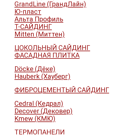
GrandLine (ГрандЛайн)
Ю-пласт
Альта Профиль
Т-САЙДИНГ
Mitten (Миттен)
ЦОКОЛЬНЫЙ САЙДИНГ
ФАСАДНАЯ ПЛИТКА
Döcke (Дёке)
Hauberk (Хауберг)
ФИБРОЦЕМЕНТЫЙ САЙДИНГ
Cedral (Кедрал)
Decover (Дековер)
Kmew (КМЮ)
ТЕРМОПАНЕЛИ