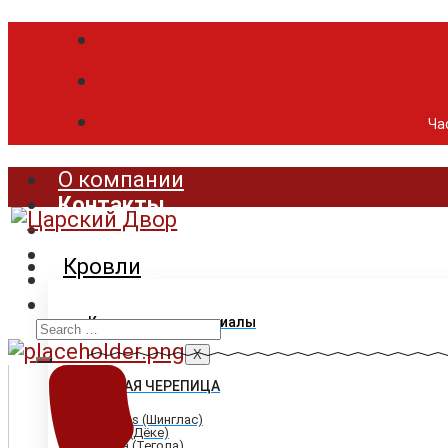
Час
О компании
Контакты
Продукция
Цены
Кровли
Доставка
Акции
Search
Кровельные материалы
for:
X
ГИБКАЯ ЧЕРЕПИЦА
Shinglas (Шинглас)
Döcke (Дёке)
Tegola (Тегола)