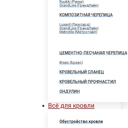
Ruukki (Рукки)
GrandLine (ГрандЛайн)
КОМПОЗИТНАЯ ЧЕРЕПИЦА
Luxard (Люксард)
GrandLine (ГрандЛайн)
Metrotile (Метротайл)
ЦЕМЕНТНО-ПЕСЧАНАЯ ЧЕРЕПИЦА
Braas (Браас)
КРОВЕЛЬНЫЙ СЛАНЕЦ
КРОВЕЛЬНЫЙ ПРОФНАСТИЛ
ОНДУЛИН
Всё для кровли
Обустройство кровли