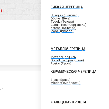
ГИБКАЯ ЧЕРЕПИЦА
ин
Shinglas (Шинглас)
Döcke (Дёке)
Tegola (Тегола)
CertainTeed (Сертантид)
Katepal (Катепал)
Icopal (Икопал)
МЕТАЛЛОЧЕРЕПИЦА
МеталлПрофиль
GrandLine (ГрандЛайн)
Ruukki (Рукки)
КЕРАМИЧЕСКАЯ ЧЕРЕПИЦА
Braas (Браас)
Mladost (Младость)
ФАЛЬЦЕВАЯ КРОВЛЯ