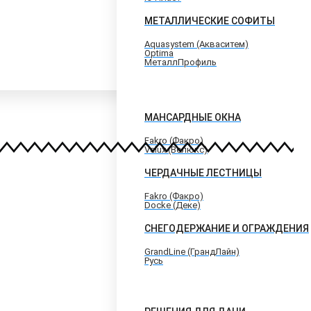
МЕТАЛЛИЧЕСКИЕ СОФИТЫ
Aquasystem (Акваситем)
Optima
МеталлПрофиль
МАНСАРДНЫЕ ОКНА
Fakro (Факро)
Velux (Велюкс)
ЧЕРДАЧНЫЕ ЛЕСТНИЦЫ
Fakro (Факро)
Docke (Деке)
СНЕГОДЕРЖАНИЕ И ОГРАЖДЕНИЯ
GrandLine (ГрандЛайн)
Русь