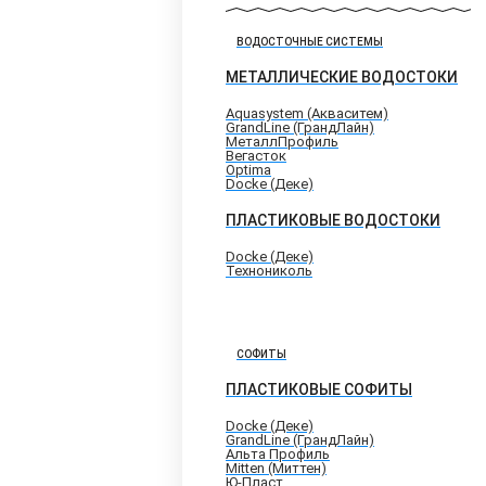
ВОДОСТОЧНЫЕ СИСТЕМЫ
МЕТАЛЛИЧЕСКИЕ ВОДОСТОКИ
Aquasystem (Акваситем)
GrandLine (ГрандЛайн)
МеталлПрофиль
Вегасток
Optima
Docke (Деке)
ПЛАСТИКОВЫЕ ВОДОСТОКИ
Docke (Деке)
Технониколь
СОФИТЫ
ПЛАСТИКОВЫЕ СОФИТЫ
Docke (Деке)
GrandLine (ГрандЛайн)
Альта Профиль
Mitten (Миттен)
Ю-Пласт