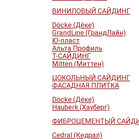
ВИНИЛОВЫЙ САЙДИНГ
Döcke (Дёке)
GrandLine (ГрандЛайн)
Ю-пласт
Альта Профиль
Т-САЙДИНГ
Mitten (Миттен)
ЦОКОЛЬНЫЙ САЙДИНГ
ФАСАДНАЯ ПЛИТКА
Döcke (Дёке)
Hauberk (Хауберг)
ФИБРОЦЕМЕНТЫЙ САЙД
Cedral (Кедрал)