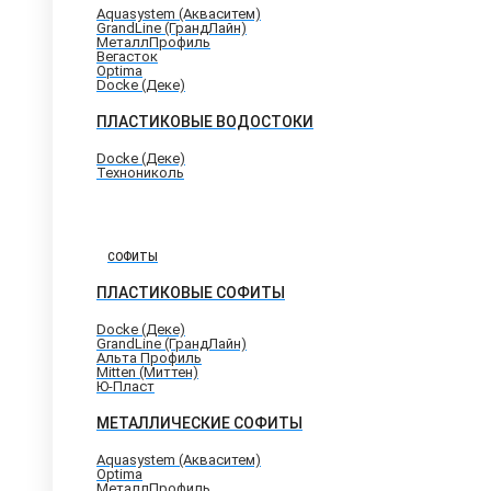
Aquasystem (Акваситем)
GrandLine (ГрандЛайн)
МеталлПрофиль
Вегасток
Optima
Docke (Деке)
ПЛАСТИКОВЫЕ ВОДОСТОКИ
Docke (Деке)
Технониколь
СОФИТЫ
ПЛАСТИКОВЫЕ СОФИТЫ
Docke (Деке)
GrandLine (ГрандЛайн)
Альта Профиль
Mitten (Миттен)
Ю-Пласт
МЕТАЛЛИЧЕСКИЕ СОФИТЫ
Aquasystem (Акваситем)
Optima
МеталлПрофиль