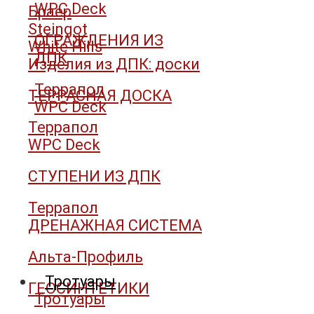
WPC Deck
Браер
Steingot
ОГРАЖДЕНИЯ ИЗ
White Hills
ДПК
Изделия из ДПК: доски
Террапол
ТЕРРАСНАЯ ДОСКА
WPC Deck
Террапол
WPC Deck
СТУПЕНИ ИЗ ДПК
Террапол
ДРЕНАЖНАЯ СИСТЕМА
Альта-Профиль
Тротуары
ГЕОСИНТЕТИКИ
Тротуары