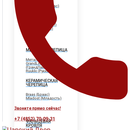
Shinglas (Шинглас)
Döcke (Дёке)
Tegola (Тегола)
CertainTeed
(Сертантид)
Katepal (Катепал)
Icopal (Икопал)
МЕТАЛЛОЧЕРЕПИЦА
МеталлПрофиль
GrandLine
(ГрандЛайн)
Ruukki (Рукки)
КЕРАМИЧЕСКАЯ
ЧЕРЕПИЦА
Braas (Браас)
Mladost (Младость)
Звоните прямо сейчас!
+7 (4852) 70-09-31
ФАЛЬЦЕВАЯ
КРОВЛЯ