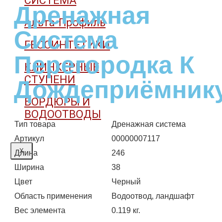
СИСТЕМА
Дренажная
Альта-Профиль
Система
ГЕОСИНТЕТИКИ
Перегородка К
КЛИНКЕРНЫЕ
СТУПЕНИ
Дождеприёмник
БОРДЮРЫ И
ВОДООТВОДЫ
Тип товара
Дренажная система
Артикул
00000007117
X
Длина
246
Ширина
38
Цвет
Черный
Область применения
Водоотвод, ландшафт
Вес элемента
0.119 кг.