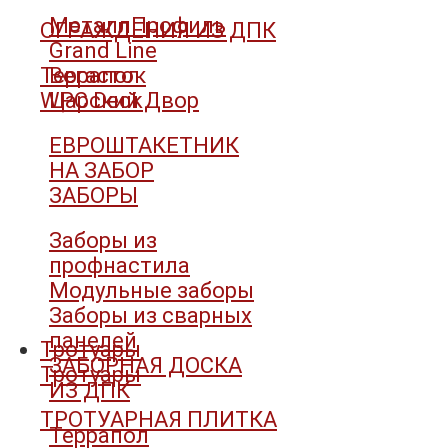
МеталлПрофиль
ОГРАЖДЕНИЯ ИЗ ДПК
Grand Line
Террапол
Вегасток
WPC Deck
Царский Двор
ЕВРОШТАКЕТНИК
НА ЗАБОР
ЗАБОРЫ
Заборы из
профнастила
Модульные заборы
Заборы из сварных
панелей
Тротуары
ЗАБОРНАЯ ДОСКА
Тротуары
ИЗ ДПК
ТРОТУАРНАЯ ПЛИТКА
Террапол