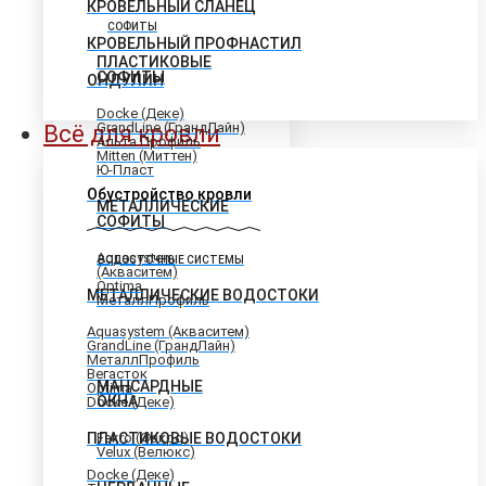
КРОВЕЛЬНЫЙ СЛАНЕЦ
СОФИТЫ
КРОВЕЛЬНЫЙ ПРОФНАСТИЛ
ПЛАСТИКОВЫЕ
СОФИТЫ
ОНДУЛИН
Docke (Деке)
GrandLine (ГрандЛайн)
Всё для кровли
Альта Профиль
Mitten (Миттен)
Ю-Пласт
Обустройство кровли
МЕТАЛЛИЧЕСКИЕ
СОФИТЫ
Aquasystem
ВОДОСТОЧНЫЕ СИСТЕМЫ
(Акваситем)
Optima
МЕТАЛЛИЧЕСКИЕ ВОДОСТОКИ
МеталлПрофиль
Aquasystem (Акваситем)
GrandLine (ГрандЛайн)
МеталлПрофиль
Вегасток
МАНСАРДНЫЕ
Optima
ОКНА
Docke (Деке)
ПЛАСТИКОВЫЕ ВОДОСТОКИ
Fakro (Факро)
Velux (Велюкс)
Docke (Деке)