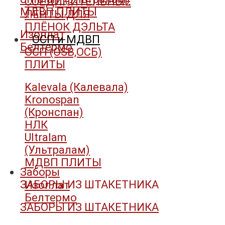
СОЕДИНИТЕЛЬНЫЕ
МДВП ПЛИТЫ
ЛЕНТЫ ДЛЯ
ПЛЁНОК ДЭЛЬТА
Изоплат
ОСП и МДВП
Белтермо
ОСП (OSB,ОСБ)
ПЛИТЫ
Kalevala (Калевала)
Kronospan
(Кронспан)
НЛК
Ultralam
(Ультралам)
МДВП ПЛИТЫ
Заборы
ЗАБОРЫ ИЗ ШТАКЕТНИКА
Изоплат
Белтермо
ЗАБОРЫ ИЗ ШТАКЕТНИКА