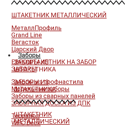
ШТАКЕТНИК МЕТАЛЛИЧЕСКИЙ
МеталлПрофиль
Grand Line
Вегасток
Царский Двор
Заборы
ЕВРОШТАКЕТНИК НА ЗАБОР
ЗАБОРЫ ИЗ
ЗАБОРЫ
ШТАКЕТНИКА
Заборы из профнастила
ЗАБОРЫ ИЗ
Модульные заборы
ШТАКЕТНИКА
Заборы из сварных панелей
ЗАБОРНАЯ ДОСКА ИЗ ДПК
ШТАКЕТНИК
Террапол
МЕТАЛЛИЧЕСКИЙ
WPC Deck