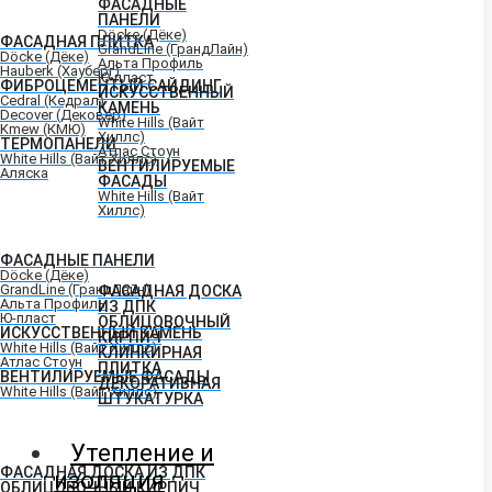
ФАСАДНЫЕ
ПАНЕЛИ
Döcke (Дёке)
ФАСАДНАЯ ПЛИТКА
GrandLine (ГрандЛайн)
Döcke (Дёке)
Альта Профиль
Hauberk (Хауберг)
Ю-пласт
ФИБРОЦЕМЕНТЫЙ САЙДИНГ
ИСКУССТВЕННЫЙ
Cedral (Кедрал)
КАМЕНЬ
Decover (Дековер)
White Hills (Вайт
Kmew (КМЮ)
Хиллс)
ТЕРМОПАНЕЛИ
Атлас Стоун
White Hills (Вайт Хиллс)
ВЕНТИЛИРУЕМЫЕ
Аляска
ФАСАДЫ
White Hills (Вайт
Хиллс)
ФАСАДНЫЕ ПАНЕЛИ
Döcke (Дёке)
GrandLine (ГрандЛайн)
ФАСАДНАЯ ДОСКА
Альта Профиль
ИЗ ДПК
Ю-пласт
ОБЛИЦОВОЧНЫЙ
ИСКУССТВЕННЫЙ КАМЕНЬ
КИРПИЧ
White Hills (Вайт Хиллс)
КЛИНКИРНАЯ
Атлас Стоун
ПЛИТКА
ВЕНТИЛИРУЕМЫЕ ФАСАДЫ
ДЕКОРАТИВНАЯ
White Hills (Вайт Хиллс)
ШТУКАТУРКА
Утепление и
ФАСАДНАЯ ДОСКА ИЗ ДПК
изоляция
ОБЛИЦОВОЧНЫЙ КИРПИЧ