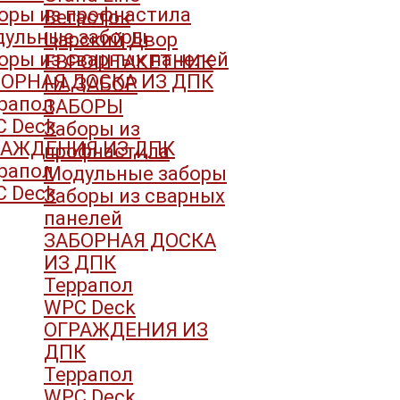
оры из профнастила
Вегасток
ульные заборы
Царский Двор
оры из сварных панелей
ЕВРОШТАКЕТНИК
ОРНАЯ ДОСКА ИЗ ДПК
НА ЗАБОР
рапол
ЗАБОРЫ
 Deck
Заборы из
РАЖДЕНИЯ ИЗ ДПК
профнастила
рапол
Модульные заборы
 Deck
Заборы из сварных
панелей
ЗАБОРНАЯ ДОСКА
ИЗ ДПК
Террапол
WPC Deck
ОГРАЖДЕНИЯ ИЗ
ДПК
Террапол
WPC Deck