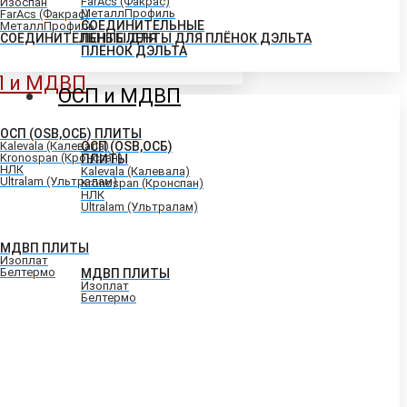
FarAcs (Факрас)
Изоспан
МеталлПрофиль
FarAcs (Факрас)
СОЕДИНИТЕЛЬНЫЕ
МеталлПрофиль
СОЕДИНИТЕЛЬНЫЕ ЛЕНТЫ ДЛЯ ПЛЁНОК ДЭЛЬТА
ЛЕНТЫ ДЛЯ
ПЛЁНОК ДЭЛЬТА
П и МДВП
ОСП и МДВП
ОСП (OSB,ОСБ) ПЛИТЫ
Kalevala (Калевала)
ОСП (OSB,ОСБ)
Kronospan (Кронспан)
ПЛИТЫ
НЛК
Kalevala (Калевала)
Ultralam (Ультралам)
Kronospan (Кронспан)
НЛК
Ultralam (Ультралам)
МДВП ПЛИТЫ
Изоплат
Белтермо
МДВП ПЛИТЫ
Изоплат
Белтермо