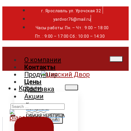
г. Ярославль ул. Урочская 32 ⁣⁣⁣⁣
yardvor76@mail.ru
Часы работы: Пн. – Чт.: 9:00 – 18:00
Пт. : 9:00 – 17:00 Сб.: 10:00 – 14:30
О компании
Контакты
Продукция
Цены
Кровли
Доставка
Акции
Search
Кровельные
материалы
for:
ГИБКАЯ ЧЕРЕПИЦА
X
Shinglas (Шинглас)
Döcke (Дёке)
Tegola (Тегола)
CertainTeed