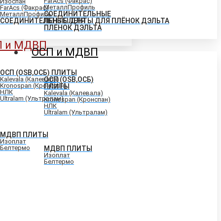
FarAcs (Факрас)
Изоспан
МеталлПрофиль
FarAcs (Факрас)
СОЕДИНИТЕЛЬНЫЕ
МеталлПрофиль
СОЕДИНИТЕЛЬНЫЕ ЛЕНТЫ ДЛЯ ПЛЁНОК ДЭЛЬТА
ЛЕНТЫ ДЛЯ
ПЛЁНОК ДЭЛЬТА
П и МДВП
ОСП и МДВП
ОСП (OSB,ОСБ) ПЛИТЫ
Kalevala (Калевала)
ОСП (OSB,ОСБ)
Kronospan (Кронспан)
ПЛИТЫ
НЛК
Kalevala (Калевала)
Ultralam (Ультралам)
Kronospan (Кронспан)
НЛК
Ultralam (Ультралам)
МДВП ПЛИТЫ
Изоплат
Белтермо
МДВП ПЛИТЫ
Изоплат
Белтермо