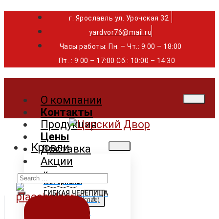
г. Ярославль ул. Урочская 32 ⁣⁣⁣⁣
yardvor76@mail.ru
Часы работы: Пн. – Чт.: 9:00 – 18:00
Пт. : 9:00 – 17:00 Сб.: 10:00 – 14:30
О компании
Контакты
Продукция
Цены
Кровли
Доставка
Акции
Search
Кровельные
материалы
for:
ГИБКАЯ ЧЕРЕПИЦА
X
Shinglas (Шинглас)
Döcke (Дёке)
Tegola (Тегола)
CertainTeed