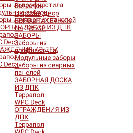
оры из профнастила
Вегасток
ульные заборы
Царский Двор
оры из сварных панелей
ЕВРОШТАКЕТНИК
ОРНАЯ ДОСКА ИЗ ДПК
НА ЗАБОР
рапол
ЗАБОРЫ
 Deck
Заборы из
РАЖДЕНИЯ ИЗ ДПК
профнастила
рапол
Модульные заборы
 Deck
Заборы из сварных
панелей
ЗАБОРНАЯ ДОСКА
ИЗ ДПК
Террапол
WPC Deck
ОГРАЖДЕНИЯ ИЗ
ДПК
Террапол
WPC Deck