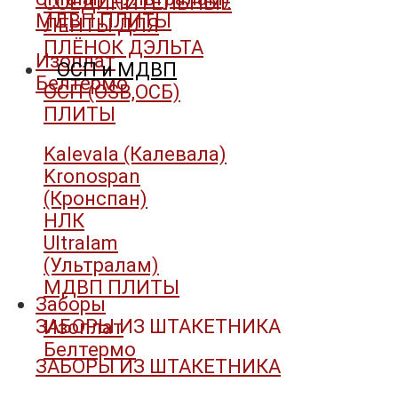
СОЕДИНИТЕЛЬНЫЕ
МДВП ПЛИТЫ
ЛЕНТЫ ДЛЯ
ПЛЁНОК ДЭЛЬТА
Изоплат
ОСП и МДВП
Белтермо
ОСП (OSB,ОСБ)
ПЛИТЫ
Kalevala (Калевала)
Kronospan
(Кронспан)
НЛК
Ultralam
(Ультралам)
МДВП ПЛИТЫ
Заборы
ЗАБОРЫ ИЗ ШТАКЕТНИКА
Изоплат
Белтермо
ЗАБОРЫ ИЗ ШТАКЕТНИКА