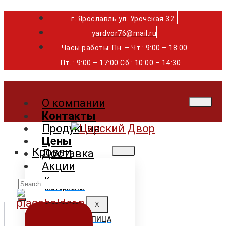
г. Ярославль ул. Урочская 32 ⁣⁣⁣⁣
yardvor76@mail.ru
Часы работы: Пн. – Чт.: 9:00 – 18:00
Пт. : 9:00 – 17:00 Сб.: 10:00 – 14:30
О компании
Контакты
Продукция
Цены
Кровли
Доставка
Акции
Search
Кровельные
материалы
for:
X
ГИБКАЯ ЧЕРЕПИЦА