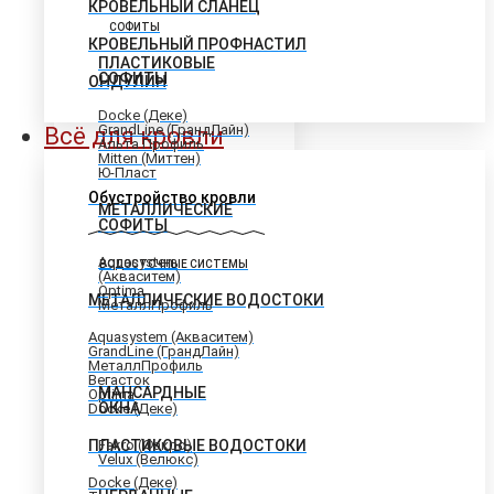
КРОВЕЛЬНЫЙ СЛАНЕЦ
СОФИТЫ
КРОВЕЛЬНЫЙ ПРОФНАСТИЛ
ПЛАСТИКОВЫЕ
СОФИТЫ
ОНДУЛИН
Docke (Деке)
GrandLine (ГрандЛайн)
Всё для кровли
Альта Профиль
Mitten (Миттен)
Ю-Пласт
Обустройство кровли
МЕТАЛЛИЧЕСКИЕ
СОФИТЫ
Aquasystem
ВОДОСТОЧНЫЕ СИСТЕМЫ
(Акваситем)
Optima
МЕТАЛЛИЧЕСКИЕ ВОДОСТОКИ
МеталлПрофиль
Aquasystem (Акваситем)
GrandLine (ГрандЛайн)
МеталлПрофиль
Вегасток
МАНСАРДНЫЕ
Optima
ОКНА
Docke (Деке)
ПЛАСТИКОВЫЕ ВОДОСТОКИ
Fakro (Факро)
Velux (Велюкс)
Docke (Деке)