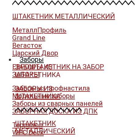
ШТАКЕТНИК МЕТАЛЛИЧЕСКИЙ
МеталлПрофиль
Grand Line
Вегасток
Царский Двор
Заборы
ЕВРОШТАКЕТНИК НА ЗАБОР
ЗАБОРЫ ИЗ
ЗАБОРЫ
ШТАКЕТНИКА
Заборы из профнастила
ЗАБОРЫ ИЗ
Модульные заборы
ШТАКЕТНИКА
Заборы из сварных панелей
ЗАБОРНАЯ ДОСКА ИЗ ДПК
ШТАКЕТНИК
Террапол
МЕТАЛЛИЧЕСКИЙ
WPC Deck