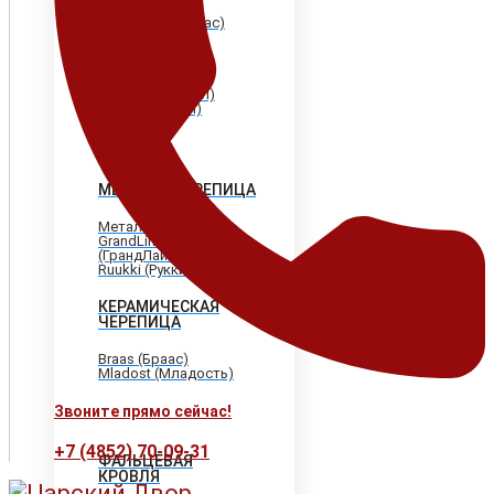
Shinglas (Шинглас)
Döcke (Дёке)
Tegola (Тегола)
CertainTeed
(Сертантид)
Katepal (Катепал)
Icopal (Икопал)
МЕТАЛЛОЧЕРЕПИЦА
МеталлПрофиль
GrandLine
(ГрандЛайн)
Ruukki (Рукки)
КЕРАМИЧЕСКАЯ
ЧЕРЕПИЦА
Braas (Браас)
Mladost (Младость)
Звоните прямо сейчас!
+7 (4852) 70-09-31
ФАЛЬЦЕВАЯ
КРОВЛЯ