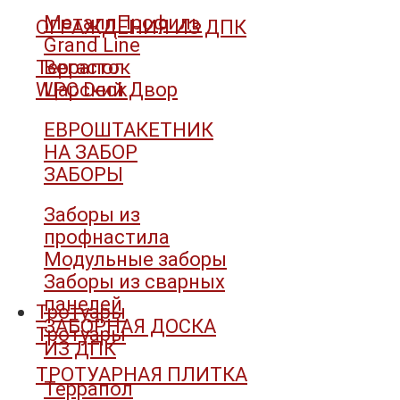
МеталлПрофиль
ОГРАЖДЕНИЯ ИЗ ДПК
Grand Line
Террапол
Вегасток
WPC Deck
Царский Двор
ЕВРОШТАКЕТНИК
НА ЗАБОР
ЗАБОРЫ
Заборы из
профнастила
Модульные заборы
Заборы из сварных
панелей
Тротуары
ЗАБОРНАЯ ДОСКА
Тротуары
ИЗ ДПК
ТРОТУАРНАЯ ПЛИТКА
Террапол