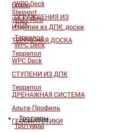
WPC Deck
Браер
Steingot
ОГРАЖДЕНИЯ ИЗ
White Hills
ДПК
Изделия из ДПК: доски
Террапол
ТЕРРАСНАЯ ДОСКА
WPC Deck
Террапол
WPC Deck
СТУПЕНИ ИЗ ДПК
Террапол
ДРЕНАЖНАЯ СИСТЕМА
Альта-Профиль
Тротуары
ГЕОСИНТЕТИКИ
Тротуары