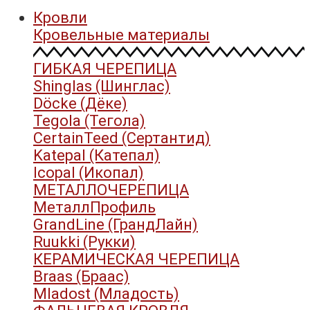
Кровли
Кровельные материалы
ГИБКАЯ ЧЕРЕПИЦА
Shinglas (Шинглас)
Döcke (Дёке)
Tegola (Тегола)
CertainTeed (Сертантид)
Katepal (Катепал)
Icopal (Икопал)
МЕТАЛЛОЧЕРЕПИЦА
МеталлПрофиль
GrandLine (ГрандЛайн)
Ruukki (Рукки)
КЕРАМИЧЕСКАЯ ЧЕРЕПИЦА
Braas (Браас)
Mladost (Младость)