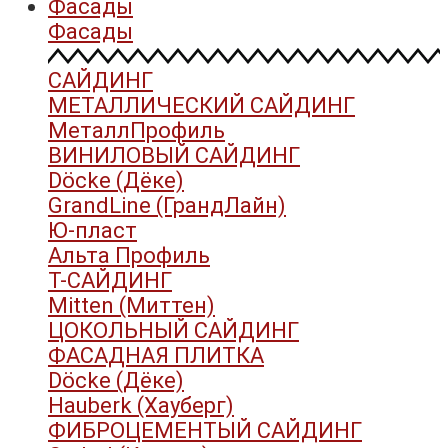
Фасады
Фасады
САЙДИНГ
МЕТАЛЛИЧЕСКИЙ САЙДИНГ
МеталлПрофиль
ВИНИЛОВЫЙ САЙДИНГ
Döcke (Дёке)
GrandLine (ГрандЛайн)
Ю-пласт
Альта Профиль
Т-САЙДИНГ
Mitten (Миттен)
ЦОКОЛЬНЫЙ САЙДИНГ
ФАСАДНАЯ ПЛИТКА
Döcke (Дёке)
Hauberk (Хауберг)
ФИБРОЦЕМЕНТЫЙ САЙДИНГ