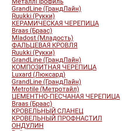
МеталлПрофиль
GrandLine (ГрандЛайн)
Ruukki (Рукки)
КЕРАМИЧЕСКАЯ ЧЕРЕПИЦА
Braas (Браас)
Mladost (Младость)
ФАЛЬЦЕВАЯ КРОВЛЯ
Ruukki (Рукки)
GrandLine (ГрандЛайн)
КОМПОЗИТНАЯ ЧЕРЕПИЦА
Luxard (Люксард)
GrandLine (ГрандЛайн)
Metrotile (Метротайл)
ЦЕМЕНТНО-ПЕСЧАНАЯ ЧЕРЕПИЦА
Braas (Браас)
КРОВЕЛЬНЫЙ СЛАНЕЦ
КРОВЕЛЬНЫЙ ПРОФНАСТИЛ
ОНДУЛИН