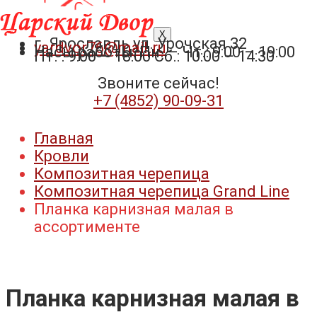
X
г. Ярославль ул. Урочская 32
yardvor76@mail.ru
Часы работы: Пн. – Чт.: 9:00 – 19:00
Пт. : 9:00 – 18:00 Сб.: 10:00 – 14:30
Звоните сейчас!
+7 (4852) 90-09-31​
Главная
Кровли
Композитная черепица
Композитная черепица Grand Line
Планка карнизная малая в
ассортименте
Планка карнизная малая в