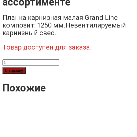
ассортименте
Планка карнизная малая Grand Line
композит: 1250 мм.Невентилируемый
карнизный свес.
Товар доступен для заказа.
Количество
товара
В корзину
Планка
карнизная
Похожие
малая
в
ассортименте