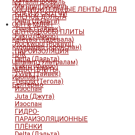
МеталлПрофиль
МеталлПрофиль
СОЕДИНИТЕЛЬНЫЕ ЛЕНТЫ ДЛЯ
КЛЕИ И СКОТЧИ
ПЛЁНОК ДЭЛЬТА
Delta (Дэльта)
ОСП и МДВП
Tyvek (Тайвек)
ОСП (OSB,ОСБ) ПЛИТЫ
Fakro (Факро)
Kalevala (Калевала)
Rockwool (Роквул)
Kronospan (Кронспан)
ПАРОИЗОЛЯЦИЯ
НЛК
Delta (Дэльта)
Ultralam (Ультралам)
Fakro (Факро)
МДВП ПЛИТЫ
Tyvek (Тайвек)
Изоплат
Tegola (Тегола)
Белтермо
Изоспан
Juta (Джута)
Изоспан
ГИДРО-
ПАРАИЗОЛЯЦИОННЫЕ
ПЛЁНКИ
Delta (Дэльта)