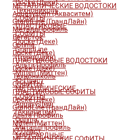
Docke (Деке)
МЕТАЛЛИЧЕСКИЕ ВОДОСТОКИ
Технониколь
Aquasystem (Акваситем)
СОФИТЫ
GrandLine (ГрандЛайн)
ПЛАСТИКОВЫЕ
МеталлПрофиль
СОФИТЫ
Вегасток
Docke (Деке)
Optima
GrandLine
Docke (Деке)
(ГрандЛайн)
ПЛАСТИКОВЫЕ ВОДОСТОКИ
Альта Профиль
Docke (Деке)
Mitten (Миттен)
Технониколь
Ю-Пласт
СОФИТЫ
МЕТАЛЛИЧЕСКИЕ
ПЛАСТИКОВЫЕ СОФИТЫ
СОФИТЫ
Docke (Деке)
Aquasystem
GrandLine (ГрандЛайн)
(Акваситем)
Альта Профиль
Optima
Mitten (Миттен)
МеталлПрофиль
Ю-Пласт
МАНСАРДНЫЕ
МЕТАЛЛИЧЕСКИЕ СОФИТЫ