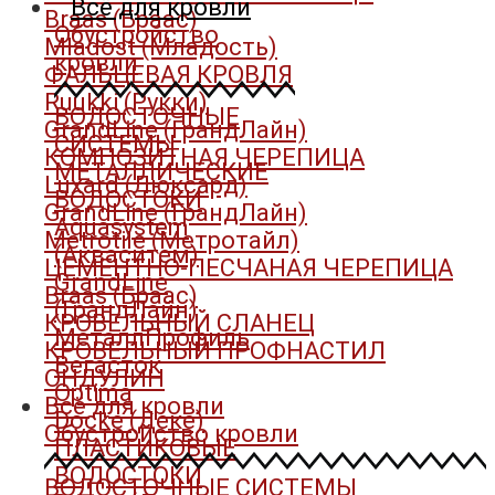
Всё для кровли
Braas (Браас)
Обустройство
Mladost (Младость)
кровли
ФАЛЬЦЕВАЯ КРОВЛЯ
Ruukki (Рукки)
ВОДОСТОЧНЫЕ
GrandLine (ГрандЛайн)
СИСТЕМЫ
КОМПОЗИТНАЯ ЧЕРЕПИЦА
МЕТАЛЛИЧЕСКИЕ
Luxard (Люксард)
ВОДОСТОКИ
GrandLine (ГрандЛайн)
Aquasystem
Metrotile (Метротайл)
(Акваситем)
ЦЕМЕНТНО-ПЕСЧАНАЯ ЧЕРЕПИЦА
GrandLine
Braas (Браас)
(ГрандЛайн)
КРОВЕЛЬНЫЙ СЛАНЕЦ
МеталлПрофиль
КРОВЕЛЬНЫЙ ПРОФНАСТИЛ
Вегасток
ОНДУЛИН
Optima
Всё для кровли
Docke (Деке)
Обустройство кровли
ПЛАСТИКОВЫЕ
ВОДОСТОКИ
ВОДОСТОЧНЫЕ СИСТЕМЫ