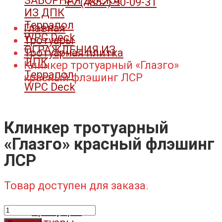
ЗАБОРНАЯ ДОСКА
+7 (4852) 90-09-31​
ИЗ ДПК
Террапол
Главная
WPC Deck
Тротуары
ОГРАЖДЕНИЯ ИЗ
Тротуарная плитка
ДПК
Клинкер тротуарный «Глазго»
Террапол
красный флэшинг ЛСР
WPC Deck
Клинкер тротуарный
«Глазго» красный флэшинг
ЛСР
Товар доступен для заказа.
Количество
Тротуары
товара