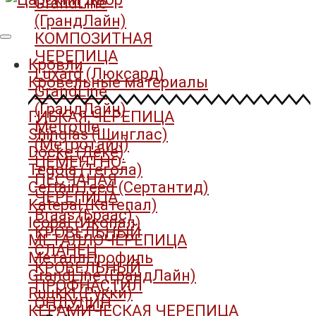
GrandLine
(ГрандЛайн)
КОМПОЗИТНАЯ
ЧЕРЕПИЦА
Кровли
Luxard (Люксард)
Кровельные материалы
GrandLine
(ГрандЛайн)
ГИБКАЯ ЧЕРЕПИЦА
Metrotile
Shinglas (Шинглас)
(Метротайл)
Döcke (Дёке)
ЦЕМЕНТНО-
Tegola (Тегола)
ПЕСЧАНАЯ
CertainTeed (Сертантид)
ЧЕРЕПИЦА
Katepal (Катепал)
Braas (Браас)
Icopal (Икопал)
КРОВЕЛЬНЫЙ
МЕТАЛЛОЧЕРЕПИЦА
СЛАНЕЦ
МеталлПрофиль
КРОВЕЛЬНЫЙ
GrandLine (ГрандЛайн)
ПРОФНАСТИЛ
Ruukki (Рукки)
ОНДУЛИН
КЕРАМИЧЕСКАЯ ЧЕРЕПИЦА