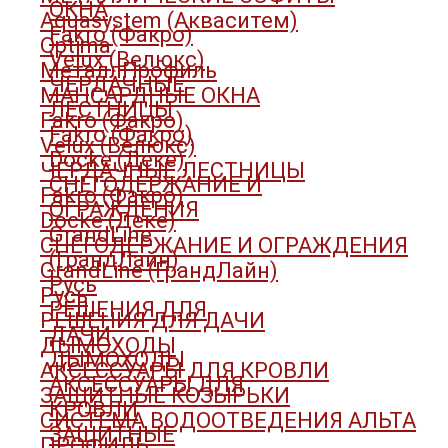
ОКНА
Aquasystem (Акваситем)
Fakro (Факро)
Optima
Velux (Велюкс)
МеталлПрофиль
ЧЕРДАЧНЫЕ
МАНСАРДНЫЕ ОКНА
ЛЕСТНИЦЫ
Fakro (Факро)
Fakro (Факро)
Velux (Велюкс)
Docke (Деке)
ЧЕРДАЧНЫЕ ЛЕСТНИЦЫ
СНЕГОДЕРЖАНИЕ И
Fakro (Факро)
ОГРАЖДЕНИЯ
Docke (Деке)
GrandLine
СНЕГОДЕРЖАНИЕ И ОГРАЖДЕНИЯ
(ГрандЛайн)
GrandLine (ГрандЛайн)
Русь
Русь
РЕШЕНИЯ ДЛЯ
РЕШЕНИЯ ДЛЯ ДАЧИ
ДАЧИ
ДЫМОХОДЫ
ДЫМОХОДЫ
АКСЕССУАРЫ ДЛЯ КРОВЛИ
АКСЕССУАРЫ ДЛЯ
ЗАЩИТНЫЕ КОЗЫРЬКИ
КРОВЛИ
СИСТЕМА ВОДООТВЕДЕНИЯ АЛЬТА
ЗАЩИТНЫЕ
ПРОФИЛЬ