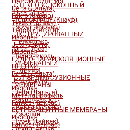
ПАРОИЗОЛЯЦИЯ
СТЕКЛОВОЛОКОННЫЙ
Delta (Дэльта)
Ursa (Урса)
Fakro (Факро)
ТеплоKNAUF (Кнауф)
Tyvek (Тайвек)
Isover (Изовер)
Tegola (Тегола)
ЭКСТРУДИРОВАННЫЙ
Изоспан
Пеноплэкс
Juta (Джута)
Ursa (Урса)
Изоспан
Технониколь
ГИДРО-ПАРАИЗОЛЯЦИОННЫЕ
МЕМБРАНЫ И
ПЛЁНКИ
ПЛЁНКИ
Delta (Дэльта)
СУПЕРДИФФУЗИОННЫЕ
Juta (Джута)
МЕМБРАНЫ
Изоспан
Delta (Дэльта)
МеталлПрофиль
Fakro (Факро)
FarAcs (Факрас)
Tegola (Тегола)
ВЕТРОЗАЩИТНЫЕ МЕМБРАНЫ
Изоспан
Изоспан
Tyvek (Тайвек)
FarAcs (Факрас)
Технониколь