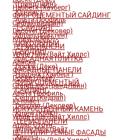
(ГрандЛайн)
Hauberk (Хауберг)
Ю-пласт
ФИБРОЦЕМЕНТЫЙ САЙДИНГ
Альта Профиль
Cedral (Кедрал)
Т-САЙДИНГ
Decover (Дековер)
Mitten (Миттен)
Kmew (КМЮ)
ЦОКОЛЬНЫЙ
ТЕРМОПАНЕЛИ
САЙДИНГ
White Hills (Вайт Хиллс)
ФАСАДНАЯ ПЛИТКА
Аляска
Döcke (Дёке)
ФАСАДНЫЕ ПАНЕЛИ
Hauberk (Хауберг)
Döcke (Дёке)
ФИБРОЦЕМЕНТЫЙ
GrandLine (ГрандЛайн)
САЙДИНГ
Альта Профиль
Cedral (Кедрал)
Ю-пласт
Decover (Дековер)
ИСКУССТВЕННЫЙ КАМЕНЬ
Kmew (КМЮ)
White Hills (Вайт Хиллс)
ТЕРМОПАНЕЛИ
Атлас Стоун
White Hills (Вайт
ВЕНТИЛИРУЕМЫЕ ФАСАДЫ
Хиллс)