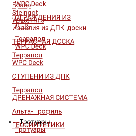
WPC Deck
Браер
Steingot
ОГРАЖДЕНИЯ ИЗ
White Hills
ДПК
Изделия из ДПК: доски
Террапол
ТЕРРАСНАЯ ДОСКА
WPC Deck
Террапол
WPC Deck
СТУПЕНИ ИЗ ДПК
Террапол
ДРЕНАЖНАЯ СИСТЕМА
Альта-Профиль
Тротуары
ГЕОСИНТЕТИКИ
Тротуары