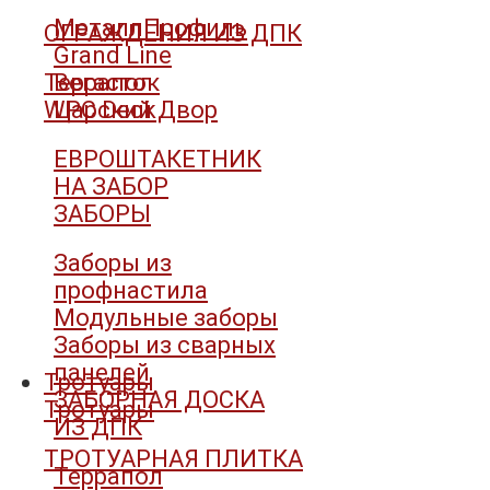
МеталлПрофиль
ОГРАЖДЕНИЯ ИЗ ДПК
Grand Line
Террапол
Вегасток
WPC Deck
Царский Двор
ЕВРОШТАКЕТНИК
НА ЗАБОР
ЗАБОРЫ
Заборы из
профнастила
Модульные заборы
Заборы из сварных
панелей
Тротуары
ЗАБОРНАЯ ДОСКА
Тротуары
ИЗ ДПК
ТРОТУАРНАЯ ПЛИТКА
Террапол