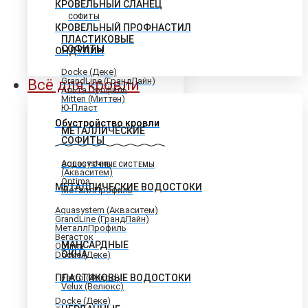
КРОВЕЛЬНЫЙ СЛАНЕЦ
СОФИТЫ
КРОВЕЛЬНЫЙ ПРОФНАСТИЛ
ПЛАСТИКОВЫЕ
СОФИТЫ
ОНДУЛИН
Docke (Деке)
GrandLine (ГрандЛайн)
Всё для кровли
Альта Профиль
Mitten (Миттен)
Ю-Пласт
Обустройство кровли
МЕТАЛЛИЧЕСКИЕ
СОФИТЫ
Aquasystem
ВОДОСТОЧНЫЕ СИСТЕМЫ
(Акваситем)
Optima
МЕТАЛЛИЧЕСКИЕ ВОДОСТОКИ
МеталлПрофиль
Aquasystem (Акваситем)
GrandLine (ГрандЛайн)
МеталлПрофиль
Вегасток
МАНСАРДНЫЕ
Optima
ОКНА
Docke (Деке)
ПЛАСТИКОВЫЕ ВОДОСТОКИ
Fakro (Факро)
Velux (Велюкс)
Docke (Деке)