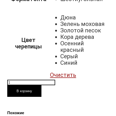
Дюна
Зелень моховая
Золотой песок
Кора дерева
Цвет
Осенний
черепицы
красный
Серый
Синий
Очистить
Количество
товара
В корзину
Гибкая
черепица
Katepal
Похожие
KATRILLI