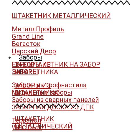
ШТАКЕТНИК МЕТАЛЛИЧЕСКИЙ
МеталлПрофиль
Grand Line
Вегасток
Царский Двор
Заборы
ЕВРОШТАКЕТНИК НА ЗАБОР
ЗАБОРЫ ИЗ
ЗАБОРЫ
ШТАКЕТНИКА
Заборы из профнастила
ЗАБОРЫ ИЗ
Модульные заборы
ШТАКЕТНИКА
Заборы из сварных панелей
ЗАБОРНАЯ ДОСКА ИЗ ДПК
ШТАКЕТНИК
Террапол
МЕТАЛЛИЧЕСКИЙ
WPC Deck