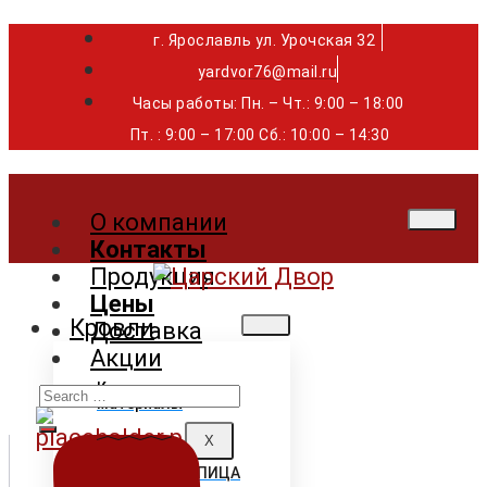
г. Ярославль ул. Урочская 32 ⁣⁣⁣⁣
yardvor76@mail.ru
Часы работы: Пн. – Чт.: 9:00 – 18:00
Пт. : 9:00 – 17:00 Сб.: 10:00 – 14:30
О компании
Контакты
Продукция
Цены
Кровли
Доставка
Акции
Search
Кровельные
материалы
for:
X
ГИБКАЯ ЧЕРЕПИЦА