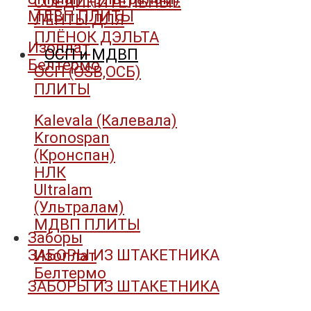
СОЕДИНИТЕЛЬНЫЕ
МДВП ПЛИТЫ
ЛЕНТЫ ДЛЯ
ПЛЁНОК ДЭЛЬТА
Изоплат
ОСП и МДВП
Белтермо
ОСП (OSB,ОСБ)
ПЛИТЫ
Kalevala (Калевала)
Kronospan
(Кронспан)
НЛК
Ultralam
(Ультралам)
МДВП ПЛИТЫ
Заборы
ЗАБОРЫ ИЗ ШТАКЕТНИКА
Изоплат
Белтермо
ЗАБОРЫ ИЗ ШТАКЕТНИКА