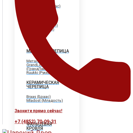
Shinglas (Шинглас)
Döcke (Дёке)
Tegola (Тегола)
CertainTeed
(Сертантид)
Katepal (Катепал)
Icopal (Икопал)
МЕТАЛЛОЧЕРЕПИЦА
МеталлПрофиль
GrandLine
(ГрандЛайн)
Ruukki (Рукки)
КЕРАМИЧЕСКАЯ
ЧЕРЕПИЦА
Braas (Браас)
Mladost (Младость)
Звоните прямо сейчас!
+7 (4852) 70-09-31
ФАЛЬЦЕВАЯ
КРОВЛЯ