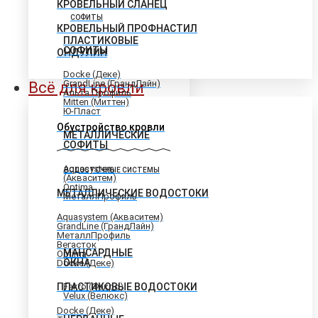
КРОВЕЛЬНЫЙ СЛАНЕЦ
СОФИТЫ
КРОВЕЛЬНЫЙ ПРОФНАСТИЛ
ПЛАСТИКОВЫЕ
СОФИТЫ
ОНДУЛИН
Docke (Деке)
GrandLine (ГрандЛайн)
Всё для кровли
Альта Профиль
Mitten (Миттен)
Ю-Пласт
Обустройство кровли
МЕТАЛЛИЧЕСКИЕ
СОФИТЫ
Aquasystem
ВОДОСТОЧНЫЕ СИСТЕМЫ
(Акваситем)
Optima
МЕТАЛЛИЧЕСКИЕ ВОДОСТОКИ
МеталлПрофиль
Aquasystem (Акваситем)
GrandLine (ГрандЛайн)
МеталлПрофиль
Вегасток
МАНСАРДНЫЕ
Optima
ОКНА
Docke (Деке)
ПЛАСТИКОВЫЕ ВОДОСТОКИ
Fakro (Факро)
Velux (Велюкс)
Docke (Деке)