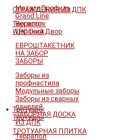
МеталлПрофиль
ОГРАЖДЕНИЯ ИЗ ДПК
Grand Line
Террапол
Вегасток
WPC Deck
Царский Двор
ЕВРОШТАКЕТНИК
НА ЗАБОР
ЗАБОРЫ
Заборы из
профнастила
Модульные заборы
Заборы из сварных
панелей
Тротуары
ЗАБОРНАЯ ДОСКА
Тротуары
ИЗ ДПК
ТРОТУАРНАЯ ПЛИТКА
Террапол