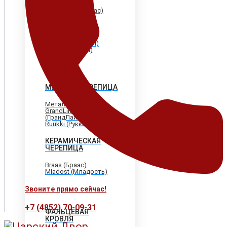
Shinglas (Шинглас)
Döcke (Дёке)
Tegola (Тегола)
CertainTeed
(Сертантид)
Katepal (Катепал)
Icopal (Икопал)
МЕТАЛЛОЧЕРЕПИЦА
МеталлПрофиль
GrandLine
(ГрандЛайн)
Ruukki (Рукки)
КЕРАМИЧЕСКАЯ
ЧЕРЕПИЦА
Braas (Браас)
Mladost (Младость)
Звоните прямо сейчас!
+7 (4852) 70-09-31
ФАЛЬЦЕВАЯ
КРОВЛЯ