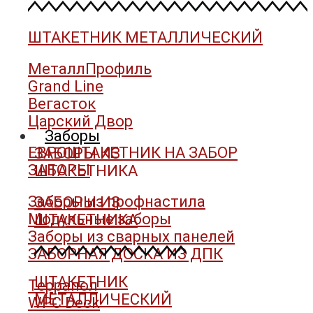
ШТАКЕТНИК МЕТАЛЛИЧЕСКИЙ
МеталлПрофиль
Grand Line
Вегасток
Царский Двор
Заборы
ЕВРОШТАКЕТНИК НА ЗАБОР
ЗАБОРЫ ИЗ
ЗАБОРЫ
ШТАКЕТНИКА
Заборы из профнастила
ЗАБОРЫ ИЗ
Модульные заборы
ШТАКЕТНИКА
Заборы из сварных панелей
ЗАБОРНАЯ ДОСКА ИЗ ДПК
ШТАКЕТНИК
Террапол
МЕТАЛЛИЧЕСКИЙ
WPC Deck