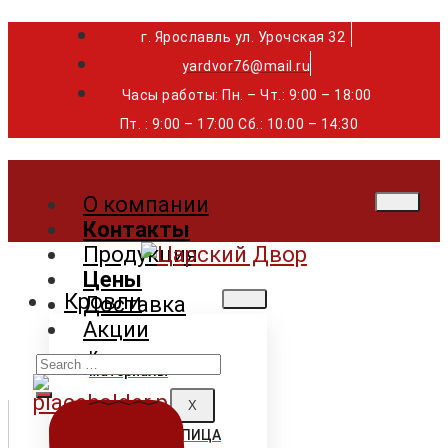
г. Ярославль ул. Урочская 32 ⁣⁣⁣⁣
yardvor76@mail.ru
Часы работы: Пн. – Чт.: 9:00 – 18:00
Пт. : 9:00 – 17:00 Сб.: 10:00 – 14:30
О компании
Контакты
Продукция
Цены
Кровли
Доставка
Акции
Search
Кровельные
материалы
for:
X
ГИБКАЯ ЧЕРЕПИЦА