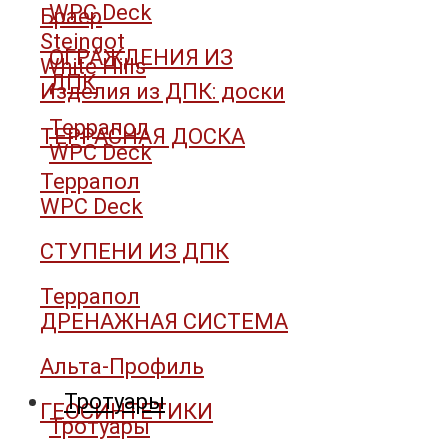
WPC Deck
Браер
Steingot
ОГРАЖДЕНИЯ ИЗ
White Hills
ДПК
Изделия из ДПК: доски
Террапол
ТЕРРАСНАЯ ДОСКА
WPC Deck
Террапол
WPC Deck
СТУПЕНИ ИЗ ДПК
Террапол
ДРЕНАЖНАЯ СИСТЕМА
Альта-Профиль
Тротуары
ГЕОСИНТЕТИКИ
Тротуары