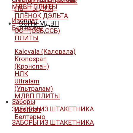
СОЕДИНИТЕЛЬНЫЕ
МДВП ПЛИТЫ
ЛЕНТЫ ДЛЯ
ПЛЁНОК ДЭЛЬТА
Изоплат
ОСП и МДВП
Белтермо
ОСП (OSB,ОСБ)
ПЛИТЫ
Kalevala (Калевала)
Kronospan
(Кронспан)
НЛК
Ultralam
(Ультралам)
МДВП ПЛИТЫ
Заборы
ЗАБОРЫ ИЗ ШТАКЕТНИКА
Изоплат
Белтермо
ЗАБОРЫ ИЗ ШТАКЕТНИКА