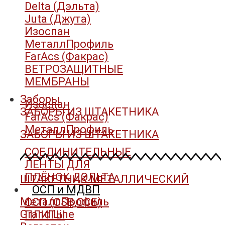
Delta (Дэльта)
Juta (Джута)
Изоспан
МеталлПрофиль
FarAcs (Факрас)
ВЕТРОЗАЩИТНЫЕ
МЕМБРАНЫ
Заборы
Изоспан
ЗАБОРЫ ИЗ ШТАКЕТНИКА
FarAcs (Факрас)
МеталлПрофиль
ЗАБОРЫ ИЗ ШТАКЕТНИКА
СОЕДИНИТЕЛЬНЫЕ
ЛЕНТЫ ДЛЯ
ПЛЁНОК ДЭЛЬТА
ШТАКЕТНИК МЕТАЛЛИЧЕСКИЙ
ОСП и МДВП
МеталлПрофиль
ОСП (OSB,ОСБ)
Grand Line
ПЛИТЫ