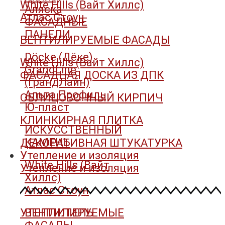
White Hills (Вайт Хиллс)
Аляска
Атлас Стоун
ФАСАДНЫЕ
ПАНЕЛИ
ВЕНТИЛИРУЕМЫЕ ФАСАДЫ
Döcke (Дёке)
White Hills (Вайт Хиллс)
GrandLine
ФАСАДНАЯ ДОСКА ИЗ ДПК
(ГрандЛайн)
Альта Профиль
ОБЛИЦОВОЧНЫЙ КИРПИЧ
Ю-пласт
КЛИНКИРНАЯ ПЛИТКА
ИСКУССТВЕННЫЙ
КАМЕНЬ
ДЕКОРАТИВНАЯ ШТУКАТУРКА
Утепление и изоляция
White Hills (Вайт
Утепление и изоляция
Хиллс)
Атлас Стоун
УТЕПЛИТЕЛЬ
ВЕНТИЛИРУЕМЫЕ