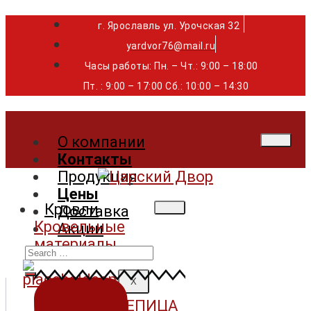
г. Ярославль ул. Урочская 32 ⁣⁣⁣⁣
yardvor76@mail.ru
Часы работы: Пн. – Чт.: 9:00 – 18:00
Пт. : 9:00 – 17:00 Сб.: 10:00 – 14:30
О компании
Контакты
Продукция
Цены
Кровли
Доставка
Кровельные
Акции
материалы
Search
for:
X
ГИБКАЯ ЧЕРЕПИЦА