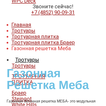
WPC Deck
Звоните сейчас!
+7 (4852) 90-09-31​
Главная
Тротуары
Тротуарная плитка
Тротуарная плитка Браер
Газонная решетка Меба
Тротуары
Тротуары
Газонная
ТРОТУАРНАЯ
Решетка Меба
ПЛИТКА
Браер
Steingot
Газонная бетонная решетка МЕБА- это модульная
White Hills