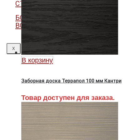
СТУПЕНИ
БОРДЮРЫ И
ВОДООТВОДЫ
X
В корзину
Заборная доска Террапол 100 мм Кантри
Товар доступен для заказа.