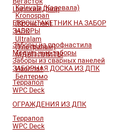
Вегасток
Kalevala (Калевала)
Царский Двор
Kronospan
ЕВРОШТАКЕТНИК НА ЗАБОР
(Кронспан)
ЗАБОРЫ
НЛК
Ultralam
Заборы из профнастила
(Ультралам)
Модульные заборы
МДВП ПЛИТЫ
Заборы из сварных панелей
ЗАБОРНАЯ ДОСКА ИЗ ДПК
Изоплат
Белтермо
Террапол
WPC Deck
ОГРАЖДЕНИЯ ИЗ ДПК
Террапол
WPC Deck