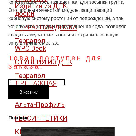
конструкция, предназначенная для засыпки грунта.
Изделия из ДПК:
Это прочный ячеистый модуль, защищающий
доски
корневую систему растений от повреждений, а так
ТЕРРАСНАЯ ДОСКА
же служит инструментом украшения сада, позволяя
создать аккуратные газоны и сохранить зеленую
Террапол
зону в нужных местах.
WPC Deck
Товар доступен для
СТУПЕНИ ИЗ ДПК
заказа.
Террапол
Количество
ДРЕНАЖНАЯ
товара
СИСТЕМА
В корзину
Газонная
решетка
Альта-Профиль
Меба
ГЕОСИНТЕТИКИ
Похожие
КЛИНКЕРНЫЕ