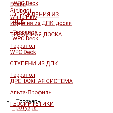
WPC Deck
Браер
Steingot
ОГРАЖДЕНИЯ ИЗ
White Hills
ДПК
Изделия из ДПК: доски
Террапол
ТЕРРАСНАЯ ДОСКА
WPC Deck
Террапол
WPC Deck
СТУПЕНИ ИЗ ДПК
Террапол
ДРЕНАЖНАЯ СИСТЕМА
Альта-Профиль
Тротуары
ГЕОСИНТЕТИКИ
Тротуары