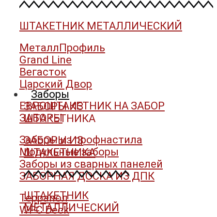
ШТАКЕТНИК МЕТАЛЛИЧЕСКИЙ
МеталлПрофиль
Grand Line
Вегасток
Царский Двор
Заборы
ЕВРОШТАКЕТНИК НА ЗАБОР
ЗАБОРЫ ИЗ
ЗАБОРЫ
ШТАКЕТНИКА
Заборы из профнастила
ЗАБОРЫ ИЗ
Модульные заборы
ШТАКЕТНИКА
Заборы из сварных панелей
ЗАБОРНАЯ ДОСКА ИЗ ДПК
ШТАКЕТНИК
Террапол
МЕТАЛЛИЧЕСКИЙ
WPC Deck