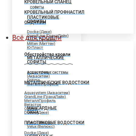
КРОВЕЛЬНЫЙ СЛАНЕЦ
СОФИТЫ
КРОВЕЛЬНЫЙ ПРОФНАСТИЛ
ПЛАСТИКОВЫЕ
СОФИТЫ
ОНДУЛИН
Docke (Деке)
GrandLine (ГрандЛайн)
Всё для кровли
Альта Профиль
Mitten (Миттен)
Ю-Пласт
Обустройство кровли
МЕТАЛЛИЧЕСКИЕ
СОФИТЫ
Aquasystem
ВОДОСТОЧНЫЕ СИСТЕМЫ
(Акваситем)
Optima
МЕТАЛЛИЧЕСКИЕ ВОДОСТОКИ
МеталлПрофиль
Aquasystem (Акваситем)
GrandLine (ГрандЛайн)
МеталлПрофиль
Вегасток
МАНСАРДНЫЕ
Optima
ОКНА
Docke (Деке)
ПЛАСТИКОВЫЕ ВОДОСТОКИ
Fakro (Факро)
Velux (Велюкс)
Docke (Деке)