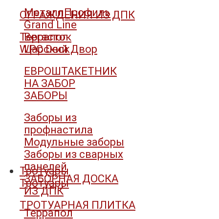
МеталлПрофиль
ОГРАЖДЕНИЯ ИЗ ДПК
Grand Line
Террапол
Вегасток
WPC Deck
Царский Двор
ЕВРОШТАКЕТНИК
НА ЗАБОР
ЗАБОРЫ
Заборы из
профнастила
Модульные заборы
Заборы из сварных
панелей
Тротуары
ЗАБОРНАЯ ДОСКА
Тротуары
ИЗ ДПК
ТРОТУАРНАЯ ПЛИТКА
Террапол