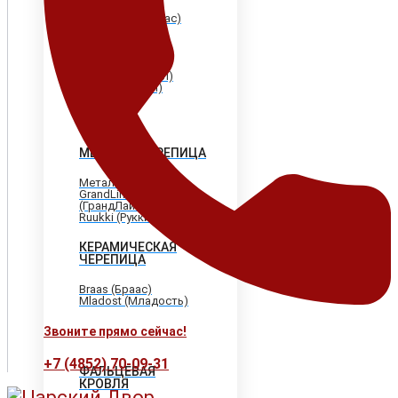
Shinglas (Шинглас)
Döcke (Дёке)
Tegola (Тегола)
CertainTeed
(Сертантид)
Katepal (Катепал)
Icopal (Икопал)
МЕТАЛЛОЧЕРЕПИЦА
МеталлПрофиль
GrandLine
(ГрандЛайн)
Ruukki (Рукки)
КЕРАМИЧЕСКАЯ
ЧЕРЕПИЦА
Braas (Браас)
Mladost (Младость)
Звоните прямо сейчас!
+7 (4852) 70-09-31
ФАЛЬЦЕВАЯ
КРОВЛЯ