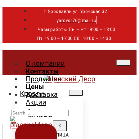
г. Ярославль ул. Урочская 32 ⁣⁣⁣⁣
yardvor76@mail.ru
Часы работы: Пн. – Чт.: 9:00 – 18:00
Пт. : 9:00 – 17:00 Сб.: 10:00 – 14:30
О компании
Контакты
Продукция
Цены
Кровли
Доставка
Акции
Search
Кровельные
материалы
for:
X
ГИБКАЯ ЧЕРЕПИЦА