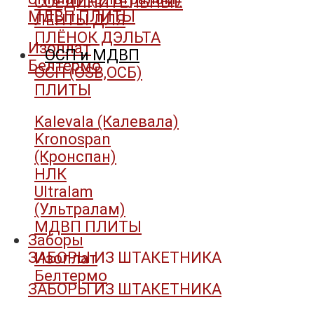
СОЕДИНИТЕЛЬНЫЕ
МДВП ПЛИТЫ
ЛЕНТЫ ДЛЯ
ПЛЁНОК ДЭЛЬТА
Изоплат
ОСП и МДВП
Белтермо
ОСП (OSB,ОСБ)
ПЛИТЫ
Kalevala (Калевала)
Kronospan
(Кронспан)
НЛК
Ultralam
(Ультралам)
МДВП ПЛИТЫ
Заборы
ЗАБОРЫ ИЗ ШТАКЕТНИКА
Изоплат
Белтермо
ЗАБОРЫ ИЗ ШТАКЕТНИКА