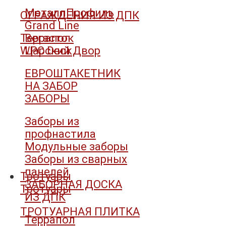
МеталлПрофиль
ОГРАЖДЕНИЯ ИЗ ДПК
Grand Line
Террапол
Вегасток
WPC Deck
Царский Двор
ЕВРОШТАКЕТНИК
НА ЗАБОР
ЗАБОРЫ
Заборы из
профнастила
Модульные заборы
Заборы из сварных
панелей
Тротуары
ЗАБОРНАЯ ДОСКА
Тротуары
ИЗ ДПК
ТРОТУАРНАЯ ПЛИТКА
Террапол