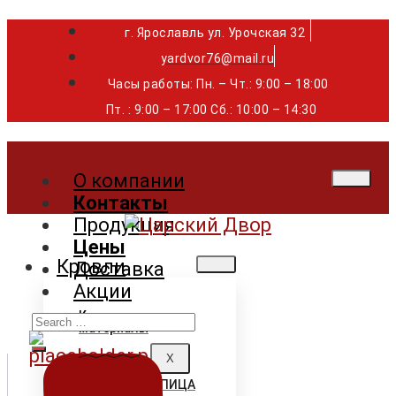
г. Ярославль ул. Урочская 32 ⁣⁣⁣⁣
yardvor76@mail.ru
Часы работы: Пн. – Чт.: 9:00 – 18:00
Пт. : 9:00 – 17:00 Сб.: 10:00 – 14:30
О компании
Контакты
Продукция
Цены
Кровли
Доставка
Акции
Search
Кровельные
материалы
for:
X
ГИБКАЯ ЧЕРЕПИЦА