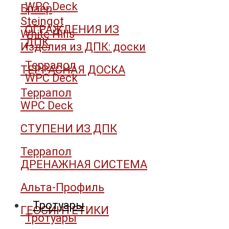
WPC Deck
Браер
Steingot
ОГРАЖДЕНИЯ ИЗ
White Hills
ДПК
Изделия из ДПК: доски
Террапол
ТЕРРАСНАЯ ДОСКА
WPC Deck
Террапол
WPC Deck
СТУПЕНИ ИЗ ДПК
Террапол
ДРЕНАЖНАЯ СИСТЕМА
Альта-Профиль
Тротуары
ГЕОСИНТЕТИКИ
Тротуары