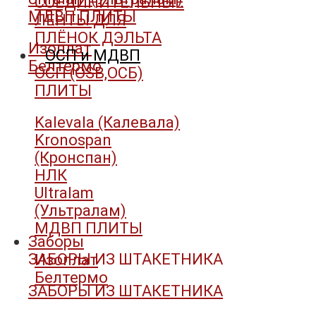
СОЕДИНИТЕЛЬНЫЕ
МДВП ПЛИТЫ
ЛЕНТЫ ДЛЯ
ПЛЁНОК ДЭЛЬТА
Изоплат
ОСП и МДВП
Белтермо
ОСП (OSB,ОСБ)
ПЛИТЫ
Kalevala (Калевала)
Kronospan
(Кронспан)
НЛК
Ultralam
(Ультралам)
МДВП ПЛИТЫ
Заборы
ЗАБОРЫ ИЗ ШТАКЕТНИКА
Изоплат
Белтермо
ЗАБОРЫ ИЗ ШТАКЕТНИКА