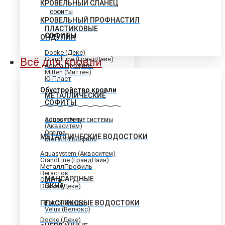
КРОВЕЛЬНЫЙ СЛАНЕЦ
СОФИТЫ
КРОВЕЛЬНЫЙ ПРОФНАСТИЛ
ПЛАСТИКОВЫЕ
СОФИТЫ
ОНДУЛИН
Docke (Деке)
GrandLine (ГрандЛайн)
Всё для кровли
Альта Профиль
Mitten (Миттен)
Ю-Пласт
Обустройство кровли
МЕТАЛЛИЧЕСКИЕ
СОФИТЫ
Aquasystem
ВОДОСТОЧНЫЕ СИСТЕМЫ
(Акваситем)
Optima
МЕТАЛЛИЧЕСКИЕ ВОДОСТОКИ
МеталлПрофиль
Aquasystem (Акваситем)
GrandLine (ГрандЛайн)
МеталлПрофиль
Вегасток
МАНСАРДНЫЕ
Optima
ОКНА
Docke (Деке)
ПЛАСТИКОВЫЕ ВОДОСТОКИ
Fakro (Факро)
Velux (Велюкс)
Docke (Деке)