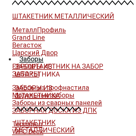
ШТАКЕТНИК МЕТАЛЛИЧЕСКИЙ
МеталлПрофиль
Grand Line
Вегасток
Царский Двор
Заборы
ЕВРОШТАКЕТНИК НА ЗАБОР
ЗАБОРЫ ИЗ
ЗАБОРЫ
ШТАКЕТНИКА
Заборы из профнастила
ЗАБОРЫ ИЗ
Модульные заборы
ШТАКЕТНИКА
Заборы из сварных панелей
ЗАБОРНАЯ ДОСКА ИЗ ДПК
ШТАКЕТНИК
Террапол
МЕТАЛЛИЧЕСКИЙ
WPC Deck