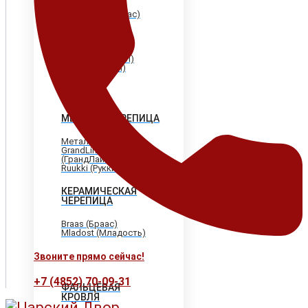
Shinglas (Шинглас)
Döcke (Дёке)
Tegola (Тегола)
CertainTeed
(Сертантид)
Katepal (Катепал)
Icopal (Икопал)
МЕТАЛЛОЧЕРЕПИЦА
МеталлПрофиль
GrandLine
(ГрандЛайн)
Ruukki (Рукки)
КЕРАМИЧЕСКАЯ
ЧЕРЕПИЦА
Braas (Браас)
Mladost (Младость)
Звоните прямо сейчас!
+7 (4852) 70-09-31
ФАЛЬЦЕВАЯ
КРОВЛЯ