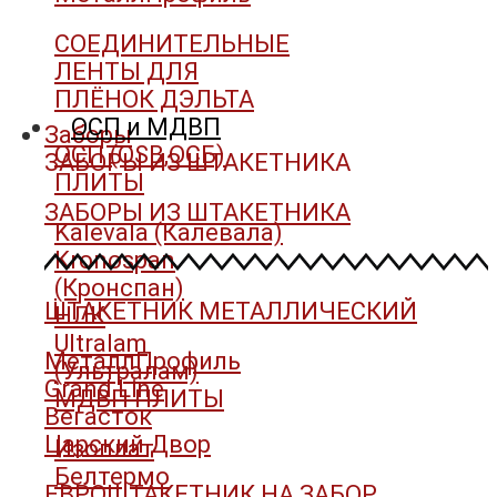
СОЕДИНИТЕЛЬНЫЕ
ЛЕНТЫ ДЛЯ
ПЛЁНОК ДЭЛЬТА
ОСП и МДВП
Заборы
ОСП (OSB,ОСБ)
ЗАБОРЫ ИЗ ШТАКЕТНИКА
ПЛИТЫ
ЗАБОРЫ ИЗ ШТАКЕТНИКА
Kalevala (Калевала)
Kronospan
(Кронспан)
ШТАКЕТНИК МЕТАЛЛИЧЕСКИЙ
НЛК
Ultralam
МеталлПрофиль
(Ультралам)
Grand Line
МДВП ПЛИТЫ
Вегасток
Царский Двор
Изоплат
Белтермо
ЕВРОШТАКЕТНИК НА ЗАБОР