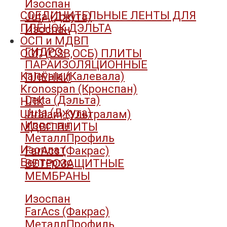
Изоспан
СОЕДИНИТЕЛЬНЫЕ ЛЕНТЫ ДЛЯ
Juta (Джута)
ПЛЁНОК ДЭЛЬТА
Изоспан
ОСП и МДВП
ГИДРО-
ОСП (OSB,ОСБ) ПЛИТЫ
ПАРАИЗОЛЯЦИОННЫЕ
Kalevala (Калевала)
ПЛЁНКИ
Kronospan (Кронспан)
Delta (Дэльта)
НЛК
Juta (Джута)
Ultralam (Ультралам)
Изоспан
МДВП ПЛИТЫ
МеталлПрофиль
Изоплат
FarAcs (Факрас)
Белтермо
ВЕТРОЗАЩИТНЫЕ
МЕМБРАНЫ
Изоспан
FarAcs (Факрас)
МеталлПрофиль