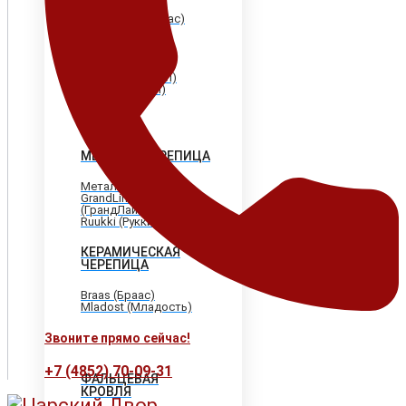
Shinglas (Шинглас)
Döcke (Дёке)
Tegola (Тегола)
CertainTeed
(Сертантид)
Katepal (Катепал)
Icopal (Икопал)
МЕТАЛЛОЧЕРЕПИЦА
МеталлПрофиль
GrandLine
(ГрандЛайн)
Ruukki (Рукки)
КЕРАМИЧЕСКАЯ
ЧЕРЕПИЦА
Braas (Браас)
Mladost (Младость)
Звоните прямо сейчас!
+7 (4852) 70-09-31
ФАЛЬЦЕВАЯ
КРОВЛЯ