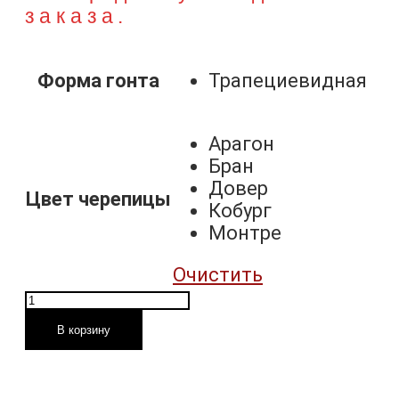
заказа.
Форма гонта
Трапециевидная
Арагон
Бран
Довер
Цвет черепицы
Кобург
Монтре
Очистить
Количество
товара
В корзину
Двухслойная
гибкая
черепица