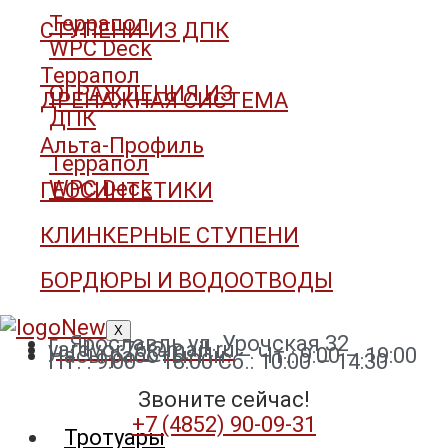
Террапол
СТУПЕНИ ИЗ ДПК
WPC Deck
Террапол
ОГРАЖДЕНИЯ ИЗ
ДРЕНАЖНАЯ СИСТЕМА
ДПК
Альта-Профиль
Террапол
WPC Deck
ГЕОСИНТЕТИКИ
КЛИНКЕРНЫЕ СТУПЕНИ
БОРДЮРЫ И ВОДООТВОДЫ
X
г. Ярославль ул. Урочская 32
yardvor76@mail.ru
Часы работы: Пн. – Чт.: 9:00 – 19:00
Пт. : 9:00 – 18:00 Сб.: 10:00 – 14:30
Звоните сейчас!
+7 (4852) 90-09-31​
Тротуары