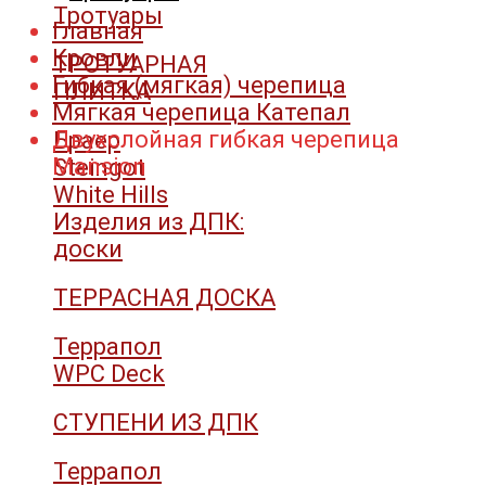
Тротуары
Главная
Кровли
ТРОТУАРНАЯ
Гибкая (мягкая) черепица
ПЛИТКА
Мягкая черепица Катепал
Двухслойная гибкая черепица
Браер
Mansion
Steingot
White Hills
Изделия из ДПК:
доски
ТЕРРАСНАЯ ДОСКА
Террапол
WPC Deck
СТУПЕНИ ИЗ ДПК
Террапол