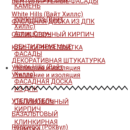
ВЕНТИЛИРУЕМЫЕ ФАСАДЫ
КАМЕНЬ
White Hills (Вайт Хиллс)
White Hills (Вайт
ФАСАДНАЯ ДОСКА ИЗ ДПК
Хиллс)
Атлас Стоун
ОБЛИЦОВОЧНЫЙ КИРПИЧ
ВЕНТИЛИРУЕМЫЕ
КЛИНКИРНАЯ ПЛИТКА
ФАСАДЫ
ДЕКОРАТИВНАЯ ШТУКАТУРКА
White Hills (Вайт
Утепление и изоляция
Хиллс)
Утепление и изоляция
ФАСАДНАЯ ДОСКА
ИЗ ДПК
УТЕПЛИТЕЛЬ
ОБЛИЦОВОЧНЫЙ
КИРПИЧ
БАЗАЛЬТОВЫЙ
КЛИНКИРНАЯ
Rockwool (Роквул)
ПЛИТКА