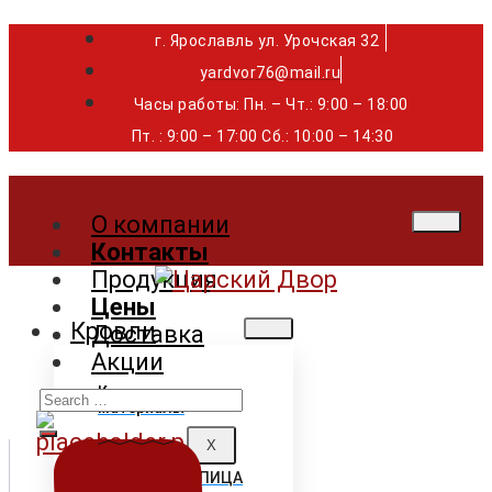
г. Ярославль ул. Урочская 32 ⁣⁣⁣⁣
yardvor76@mail.ru
Часы работы: Пн. – Чт.: 9:00 – 18:00
Пт. : 9:00 – 17:00 Сб.: 10:00 – 14:30
О компании
Контакты
Продукция
Цены
Кровли
Доставка
Акции
Search
Кровельные
материалы
for:
X
ГИБКАЯ ЧЕРЕПИЦА