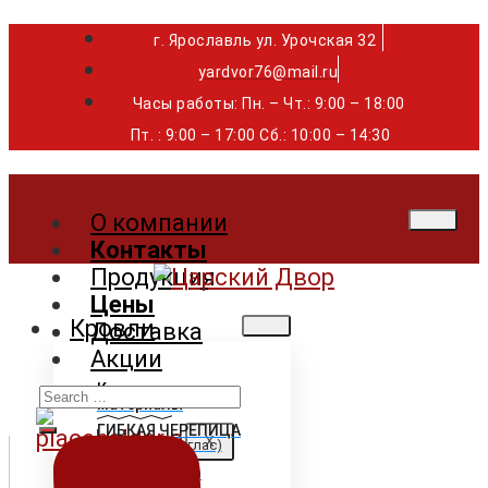
г. Ярославль ул. Урочская 32 ⁣⁣⁣⁣
yardvor76@mail.ru
Часы работы: Пн. – Чт.: 9:00 – 18:00
Пт. : 9:00 – 17:00 Сб.: 10:00 – 14:30
О компании
Контакты
Продукция
Цены
Кровли
Доставка
Акции
Search
Кровельные
материалы
for:
ГИБКАЯ ЧЕРЕПИЦА
X
Shinglas (Шинглас)
Döcke (Дёке)
Tegola (Тегола)
CertainTeed