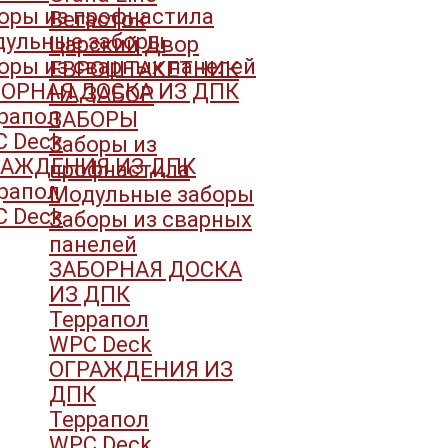
оры из профнастила
Вегасток
ульные заборы
Царский Двор
оры из сварных панелей
ЕВРОШТАКЕТНИК
ОРНАЯ ДОСКА ИЗ ДПК
НА ЗАБОР
рапол
ЗАБОРЫ
 Deck
Заборы из
РАЖДЕНИЯ ИЗ ДПК
профнастила
рапол
Модульные заборы
 Deck
Заборы из сварных
панелей
ЗАБОРНАЯ ДОСКА
ИЗ ДПК
Террапол
WPC Deck
ОГРАЖДЕНИЯ ИЗ
ДПК
Террапол
WPC Deck