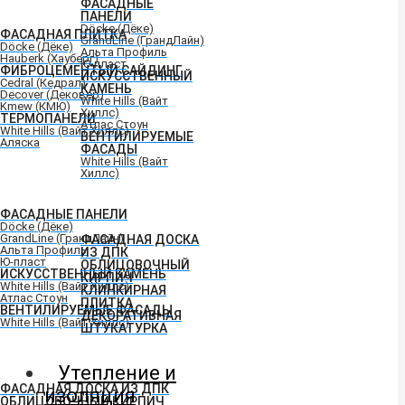
ФАСАДНЫЕ
ПАНЕЛИ
Döcke (Дёке)
ФАСАДНАЯ ПЛИТКА
GrandLine (ГрандЛайн)
Döcke (Дёке)
Альта Профиль
Hauberk (Хауберг)
Ю-пласт
ФИБРОЦЕМЕНТЫЙ САЙДИНГ
ИСКУССТВЕННЫЙ
Cedral (Кедрал)
КАМЕНЬ
Decover (Дековер)
White Hills (Вайт
Kmew (КМЮ)
Хиллс)
ТЕРМОПАНЕЛИ
Атлас Стоун
White Hills (Вайт Хиллс)
ВЕНТИЛИРУЕМЫЕ
Аляска
ФАСАДЫ
White Hills (Вайт
Хиллс)
ФАСАДНЫЕ ПАНЕЛИ
Döcke (Дёке)
GrandLine (ГрандЛайн)
ФАСАДНАЯ ДОСКА
Альта Профиль
ИЗ ДПК
Ю-пласт
ОБЛИЦОВОЧНЫЙ
ИСКУССТВЕННЫЙ КАМЕНЬ
КИРПИЧ
White Hills (Вайт Хиллс)
КЛИНКИРНАЯ
Атлас Стоун
ПЛИТКА
ВЕНТИЛИРУЕМЫЕ ФАСАДЫ
ДЕКОРАТИВНАЯ
White Hills (Вайт Хиллс)
ШТУКАТУРКА
Утепление и
ФАСАДНАЯ ДОСКА ИЗ ДПК
изоляция
ОБЛИЦОВОЧНЫЙ КИРПИЧ