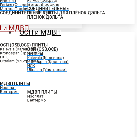
FarAcs (Факрас)
Изоспан
МеталлПрофиль
FarAcs (Факрас)
СОЕДИНИТЕЛЬНЫЕ
МеталлПрофиль
СОЕДИНИТЕЛЬНЫЕ ЛЕНТЫ ДЛЯ ПЛЁНОК ДЭЛЬТА
ЛЕНТЫ ДЛЯ
ПЛЁНОК ДЭЛЬТА
П и МДВП
ОСП и МДВП
ОСП (OSB,ОСБ) ПЛИТЫ
Kalevala (Калевала)
ОСП (OSB,ОСБ)
Kronospan (Кронспан)
ПЛИТЫ
НЛК
Kalevala (Калевала)
Ultralam (Ультралам)
Kronospan (Кронспан)
НЛК
Ultralam (Ультралам)
МДВП ПЛИТЫ
Изоплат
Белтермо
МДВП ПЛИТЫ
Изоплат
Белтермо