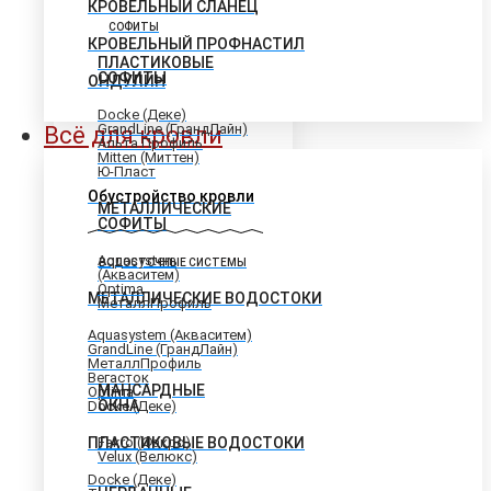
КРОВЕЛЬНЫЙ СЛАНЕЦ
СОФИТЫ
КРОВЕЛЬНЫЙ ПРОФНАСТИЛ
ПЛАСТИКОВЫЕ
СОФИТЫ
ОНДУЛИН
Docke (Деке)
GrandLine (ГрандЛайн)
Всё для кровли
Альта Профиль
Mitten (Миттен)
Ю-Пласт
Обустройство кровли
МЕТАЛЛИЧЕСКИЕ
СОФИТЫ
Aquasystem
ВОДОСТОЧНЫЕ СИСТЕМЫ
(Акваситем)
Optima
МЕТАЛЛИЧЕСКИЕ ВОДОСТОКИ
МеталлПрофиль
Aquasystem (Акваситем)
GrandLine (ГрандЛайн)
МеталлПрофиль
Вегасток
МАНСАРДНЫЕ
Optima
ОКНА
Docke (Деке)
ПЛАСТИКОВЫЕ ВОДОСТОКИ
Fakro (Факро)
Velux (Велюкс)
Docke (Деке)