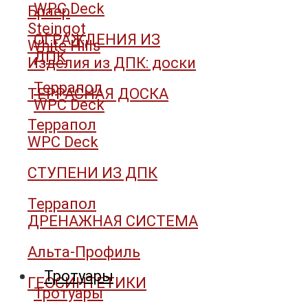
WPC Deck
Браер
Steingot
ОГРАЖДЕНИЯ ИЗ
White Hills
ДПК
Изделия из ДПК: доски
Террапол
ТЕРРАСНАЯ ДОСКА
WPC Deck
Террапол
WPC Deck
СТУПЕНИ ИЗ ДПК
Террапол
ДРЕНАЖНАЯ СИСТЕМА
Альта-Профиль
Тротуары
ГЕОСИНТЕТИКИ
Тротуары