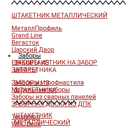
ШТАКЕТНИК МЕТАЛЛИЧЕСКИЙ
МеталлПрофиль
Grand Line
Вегасток
Царский Двор
Заборы
ЕВРОШТАКЕТНИК НА ЗАБОР
ЗАБОРЫ ИЗ
ЗАБОРЫ
ШТАКЕТНИКА
Заборы из профнастила
ЗАБОРЫ ИЗ
Модульные заборы
ШТАКЕТНИКА
Заборы из сварных панелей
ЗАБОРНАЯ ДОСКА ИЗ ДПК
ШТАКЕТНИК
Террапол
МЕТАЛЛИЧЕСКИЙ
WPC Deck