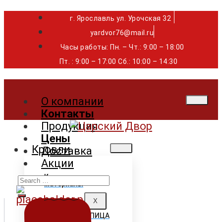
г. Ярославль ул. Урочская 32 ⁣⁣⁣⁣
yardvor76@mail.ru
Часы работы: Пн. – Чт.: 9:00 – 18:00
Пт. : 9:00 – 17:00 Сб.: 10:00 – 14:30
О компании
Контакты
Продукция
Цены
Кровли
Доставка
Акции
Search
Кровельные
материалы
for:
X
ГИБКАЯ ЧЕРЕПИЦА