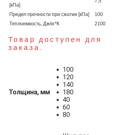
7,5
[кПа]
Предел прочности при сжатии [кПа]
100
Теплоемкость, Дж/кг*К
2100
Товар доступен для
заказа.
100
120
140
Толщина, мм
180
40
60
80