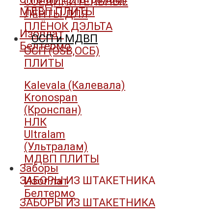
СОЕДИНИТЕЛЬНЫЕ
МДВП ПЛИТЫ
ЛЕНТЫ ДЛЯ
ПЛЁНОК ДЭЛЬТА
Изоплат
ОСП и МДВП
Белтермо
ОСП (OSB,ОСБ)
ПЛИТЫ
Kalevala (Калевала)
Kronospan
(Кронспан)
НЛК
Ultralam
(Ультралам)
МДВП ПЛИТЫ
Заборы
ЗАБОРЫ ИЗ ШТАКЕТНИКА
Изоплат
Белтермо
ЗАБОРЫ ИЗ ШТАКЕТНИКА