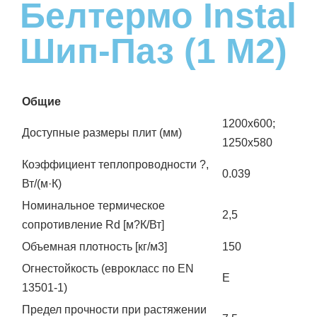
Белтермо Instal
Шип-Паз (1 М2)
Общие
1200х600;
Доступные размеры плит (мм)
1250х580
Коэффициент теплопроводности ?,
0.039
Вт/(м·К)
Номинальное термическое
2,5
сопротивление Rd [м?К/Вт]
Объемная плотность [кг/м3]
150
Огнестойкость (еврокласс по EN
Е
13501-1)
Предел прочности при растяжении