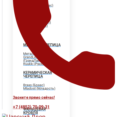
Shinglas (Шинглас)
Döcke (Дёке)
Tegola (Тегола)
CertainTeed
(Сертантид)
Katepal (Катепал)
Icopal (Икопал)
МЕТАЛЛОЧЕРЕПИЦА
МеталлПрофиль
GrandLine
(ГрандЛайн)
Ruukki (Рукки)
КЕРАМИЧЕСКАЯ
ЧЕРЕПИЦА
Braas (Браас)
Mladost (Младость)
Звоните прямо сейчас!
+7 (4852) 70-09-31
ФАЛЬЦЕВАЯ
КРОВЛЯ