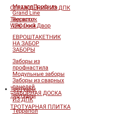
МеталлПрофиль
ОГРАЖДЕНИЯ ИЗ ДПК
Grand Line
Террапол
Вегасток
WPC Deck
Царский Двор
ЕВРОШТАКЕТНИК
НА ЗАБОР
ЗАБОРЫ
Заборы из
профнастила
Модульные заборы
Заборы из сварных
панелей
Тротуары
ЗАБОРНАЯ ДОСКА
Тротуары
ИЗ ДПК
ТРОТУАРНАЯ ПЛИТКА
Террапол