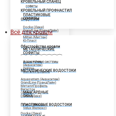
КРОВЕЛЬНЫЙ СЛАНЕЦ
СОФИТЫ
КРОВЕЛЬНЫЙ ПРОФНАСТИЛ
ПЛАСТИКОВЫЕ
СОФИТЫ
ОНДУЛИН
Docke (Деке)
GrandLine (ГрандЛайн)
Всё для кровли
Альта Профиль
Mitten (Миттен)
Ю-Пласт
Обустройство кровли
МЕТАЛЛИЧЕСКИЕ
СОФИТЫ
Aquasystem
ВОДОСТОЧНЫЕ СИСТЕМЫ
(Акваситем)
Optima
МЕТАЛЛИЧЕСКИЕ ВОДОСТОКИ
МеталлПрофиль
Aquasystem (Акваситем)
GrandLine (ГрандЛайн)
МеталлПрофиль
Вегасток
МАНСАРДНЫЕ
Optima
ОКНА
Docke (Деке)
ПЛАСТИКОВЫЕ ВОДОСТОКИ
Fakro (Факро)
Velux (Велюкс)
Docke (Деке)