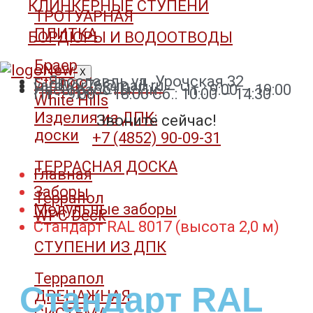
КЛИНКЕРНЫЕ СТУПЕНИ
ТРОТУАРНАЯ
ПЛИТКА
БОРДЮРЫ И ВОДООТВОДЫ
Браер
X
г. Ярославль ул. Урочская 32
Steingot
yardvor76@mail.ru
Часы работы: Пн. – Чт.: 9:00 – 19:00
Пт. : 9:00 – 18:00 Сб.: 10:00 – 14:30
White Hills
Изделия из ДПК:
Звоните сейчас!
доски
+7 (4852) 90-09-31​
ТЕРРАСНАЯ ДОСКА
Главная
Заборы
Террапол
Модульные заборы
WPC Deck
Стандарт RAL 8017 (высота 2,0 м)
СТУПЕНИ ИЗ ДПК
Террапол
Стандарт RAL
ДРЕНАЖНАЯ