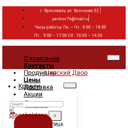
г. Ярославль ул. Урочская 32 ⁣⁣⁣⁣
yardvor76@mail.ru
Часы работы: Пн. – Чт.: 9:00 – 18:00
Пт. : 9:00 – 17:00 Сб.: 10:00 – 14:30
О компании
Контакты
Продукция
Цены
Кровли
Доставка
Акции
Search
Кровельные
материалы
for:
X
ГИБКАЯ ЧЕРЕПИЦА