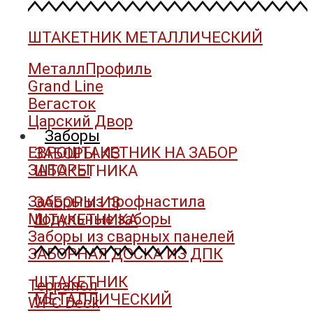
ШТАКЕТНИК МЕТАЛЛИЧЕСКИЙ
МеталлПрофиль
Grand Line
Вегасток
Царский Двор
Заборы
ЕВРОШТАКЕТНИК НА ЗАБОР
ЗАБОРЫ ИЗ
ЗАБОРЫ
ШТАКЕТНИКА
Заборы из профнастила
ЗАБОРЫ ИЗ
Модульные заборы
ШТАКЕТНИКА
Заборы из сварных панелей
ЗАБОРНАЯ ДОСКА ИЗ ДПК
ШТАКЕТНИК
Террапол
МЕТАЛЛИЧЕСКИЙ
WPC Deck