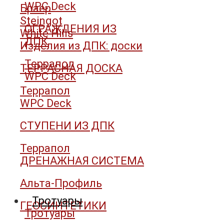
WPC Deck
Браер
Steingot
ОГРАЖДЕНИЯ ИЗ
White Hills
ДПК
Изделия из ДПК: доски
Террапол
ТЕРРАСНАЯ ДОСКА
WPC Deck
Террапол
WPC Deck
СТУПЕНИ ИЗ ДПК
Террапол
ДРЕНАЖНАЯ СИСТЕМА
Альта-Профиль
Тротуары
ГЕОСИНТЕТИКИ
Тротуары