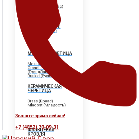
Shinglas (Шинглас)
Döcke (Дёке)
Tegola (Тегола)
CertainTeed
(Сертантид)
Katepal (Катепал)
Icopal (Икопал)
МЕТАЛЛОЧЕРЕПИЦА
МеталлПрофиль
GrandLine
(ГрандЛайн)
Ruukki (Рукки)
КЕРАМИЧЕСКАЯ
ЧЕРЕПИЦА
Braas (Браас)
Mladost (Младость)
Звоните прямо сейчас!
+7 (4852) 70-09-31
ФАЛЬЦЕВАЯ
КРОВЛЯ