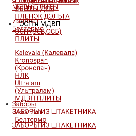
СОЕДИНИТЕЛЬНЫЕ
МДВП ПЛИТЫ
ЛЕНТЫ ДЛЯ
ПЛЁНОК ДЭЛЬТА
Изоплат
ОСП и МДВП
Белтермо
ОСП (OSB,ОСБ)
ПЛИТЫ
Kalevala (Калевала)
Kronospan
(Кронспан)
НЛК
Ultralam
(Ультралам)
МДВП ПЛИТЫ
Заборы
ЗАБОРЫ ИЗ ШТАКЕТНИКА
Изоплат
Белтермо
ЗАБОРЫ ИЗ ШТАКЕТНИКА