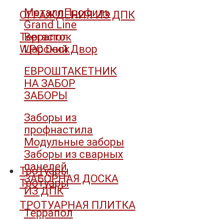
МеталлПрофиль
ОГРАЖДЕНИЯ ИЗ ДПК
Grand Line
Террапол
Вегасток
WPC Deck
Царский Двор
ЕВРОШТАКЕТНИК
НА ЗАБОР
ЗАБОРЫ
Заборы из
профнастила
Модульные заборы
Заборы из сварных
панелей
Тротуары
ЗАБОРНАЯ ДОСКА
Тротуары
ИЗ ДПК
ТРОТУАРНАЯ ПЛИТКА
Террапол