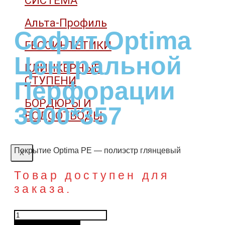
СИСТЕМА
Альта-Профиль
Софит Optima
ГЕОСИНТЕТИКИ
Центральной
КЛИНКЕРНЫЕ
СТУПЕНИ
Перфорации
БОРДЮРЫ И
3000*357
ВОДООТВОДЫ
Покрытие Optima РЕ — полиэстр глянцевый
X
Товар доступен для
заказа.
Количество