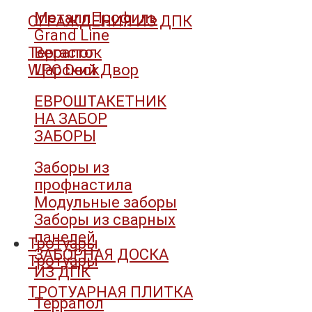
МеталлПрофиль
ОГРАЖДЕНИЯ ИЗ ДПК
Grand Line
Террапол
Вегасток
WPC Deck
Царский Двор
ЕВРОШТАКЕТНИК
НА ЗАБОР
ЗАБОРЫ
Заборы из
профнастила
Модульные заборы
Заборы из сварных
панелей
Тротуары
ЗАБОРНАЯ ДОСКА
Тротуары
ИЗ ДПК
ТРОТУАРНАЯ ПЛИТКА
Террапол