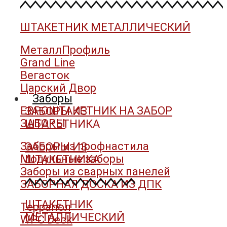
ШТАКЕТНИК МЕТАЛЛИЧЕСКИЙ
МеталлПрофиль
Grand Line
Вегасток
Царский Двор
Заборы
ЕВРОШТАКЕТНИК НА ЗАБОР
ЗАБОРЫ ИЗ
ЗАБОРЫ
ШТАКЕТНИКА
Заборы из профнастила
ЗАБОРЫ ИЗ
Модульные заборы
ШТАКЕТНИКА
Заборы из сварных панелей
ЗАБОРНАЯ ДОСКА ИЗ ДПК
ШТАКЕТНИК
Террапол
МЕТАЛЛИЧЕСКИЙ
WPC Deck