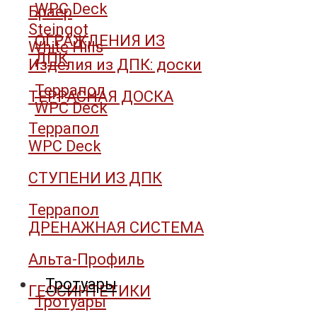
WPC Deck
Браер
Steingot
ОГРАЖДЕНИЯ ИЗ
White Hills
ДПК
Изделия из ДПК: доски
Террапол
ТЕРРАСНАЯ ДОСКА
WPC Deck
Террапол
WPC Deck
СТУПЕНИ ИЗ ДПК
Террапол
ДРЕНАЖНАЯ СИСТЕМА
Альта-Профиль
Тротуары
ГЕОСИНТЕТИКИ
Тротуары