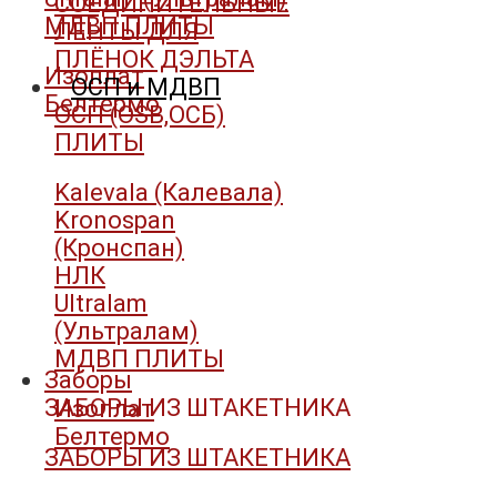
СОЕДИНИТЕЛЬНЫЕ
МДВП ПЛИТЫ
ЛЕНТЫ ДЛЯ
ПЛЁНОК ДЭЛЬТА
Изоплат
ОСП и МДВП
Белтермо
ОСП (OSB,ОСБ)
ПЛИТЫ
Kalevala (Калевала)
Kronospan
(Кронспан)
НЛК
Ultralam
(Ультралам)
МДВП ПЛИТЫ
Заборы
ЗАБОРЫ ИЗ ШТАКЕТНИКА
Изоплат
Белтермо
ЗАБОРЫ ИЗ ШТАКЕТНИКА