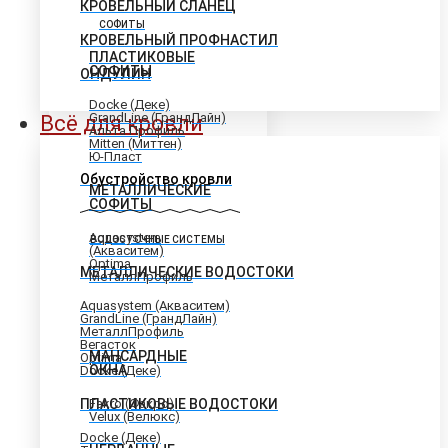
КРОВЕЛЬНЫЙ СЛАНЕЦ
СОФИТЫ
КРОВЕЛЬНЫЙ ПРОФНАСТИЛ
ПЛАСТИКОВЫЕ
СОФИТЫ
ОНДУЛИН
Docke (Деке)
GrandLine (ГрандЛайн)
Всё для кровли
Альта Профиль
Mitten (Миттен)
Ю-Пласт
Обустройство кровли
МЕТАЛЛИЧЕСКИЕ
СОФИТЫ
Aquasystem
ВОДОСТОЧНЫЕ СИСТЕМЫ
(Акваситем)
Optima
МЕТАЛЛИЧЕСКИЕ ВОДОСТОКИ
МеталлПрофиль
Aquasystem (Акваситем)
GrandLine (ГрандЛайн)
МеталлПрофиль
Вегасток
МАНСАРДНЫЕ
Optima
ОКНА
Docke (Деке)
ПЛАСТИКОВЫЕ ВОДОСТОКИ
Fakro (Факро)
Velux (Велюкс)
Docke (Деке)