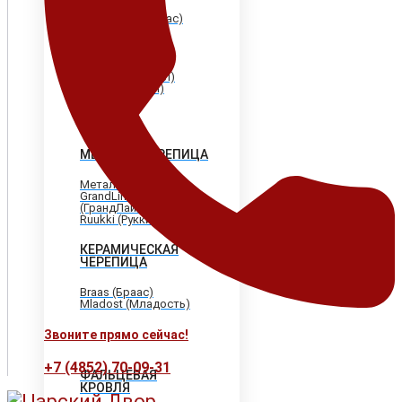
Shinglas (Шинглас)
Döcke (Дёке)
Tegola (Тегола)
CertainTeed
(Сертантид)
Katepal (Катепал)
Icopal (Икопал)
МЕТАЛЛОЧЕРЕПИЦА
МеталлПрофиль
GrandLine
(ГрандЛайн)
Ruukki (Рукки)
КЕРАМИЧЕСКАЯ
ЧЕРЕПИЦА
Braas (Браас)
Mladost (Младость)
Звоните прямо сейчас!
+7 (4852) 70-09-31
ФАЛЬЦЕВАЯ
КРОВЛЯ