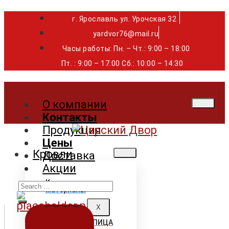
г. Ярославль ул. Урочская 32 ⁣⁣⁣⁣
yardvor76@mail.ru
Часы работы: Пн. – Чт.: 9:00 – 18:00
Пт. : 9:00 – 17:00 Сб.: 10:00 – 14:30
О компании
Контакты
Продукция
Цены
Кровли
Доставка
Акции
Search
Кровельные
материалы
for:
X
ГИБКАЯ ЧЕРЕПИЦА