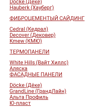
Döcke (Дёке)
Hauberk (Хауберг)
ФИБРОЦЕМЕНТЫЙ САЙДИНГ
Cedral (Кедрал)
Decover (Дековер)
Kmew (КМЮ)
ТЕРМОПАНЕЛИ
White Hills (Вайт Хиллс)
Аляска
ФАСАДНЫЕ ПАНЕЛИ
Döcke (Дёке)
GrandLine (ГрандЛайн)
Альта Профиль
Ю-пласт