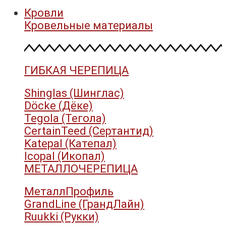
Кровли
Кровельные материалы
ГИБКАЯ ЧЕРЕПИЦА
Shinglas (Шинглас)
Döcke (Дёке)
Tegola (Тегола)
CertainTeed (Сертантид)
Katepal (Катепал)
Icopal (Икопал)
МЕТАЛЛОЧЕРЕПИЦА
МеталлПрофиль
GrandLine (ГрандЛайн)
Ruukki (Рукки)