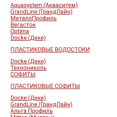
Aquasystem (Акваситем)
GrandLine (ГрандЛайн)
МеталлПрофиль
Вегасток
Optima
Docke (Деке)
ПЛАСТИКОВЫЕ ВОДОСТОКИ
Docke (Деке)
Технониколь
СОФИТЫ
ПЛАСТИКОВЫЕ СОФИТЫ
Docke (Деке)
GrandLine (ГрандЛайн)
Альта Профиль