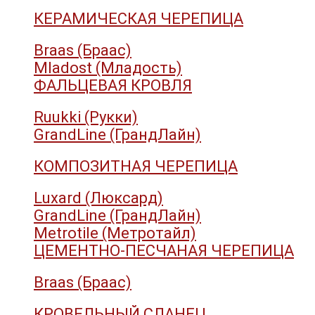
КЕРАМИЧЕСКАЯ ЧЕРЕПИЦА
Braas (Браас)
Mladost (Младость)
ФАЛЬЦЕВАЯ КРОВЛЯ
Ruukki (Рукки)
GrandLine (ГрандЛайн)
КОМПОЗИТНАЯ ЧЕРЕПИЦА
Luxard (Люксард)
GrandLine (ГрандЛайн)
Metrotile (Метротайл)
ЦЕМЕНТНО-ПЕСЧАНАЯ ЧЕРЕПИЦА
Braas (Браас)
КРОВЕЛЬНЫЙ СЛАНЕЦ