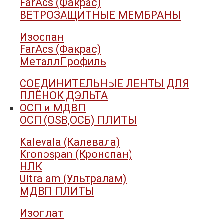
FarAcs (Факрас)
ВЕТРОЗАЩИТНЫЕ МЕМБРАНЫ
Изоспан
FarAcs (Факрас)
МеталлПрофиль
СОЕДИНИТЕЛЬНЫЕ ЛЕНТЫ ДЛЯ
ПЛЁНОК ДЭЛЬТА
ОСП и МДВП
ОСП (OSB,ОСБ) ПЛИТЫ
Kalevala (Калевала)
Kronospan (Кронспан)
НЛК
Ultralam (Ультралам)
МДВП ПЛИТЫ
Изоплат