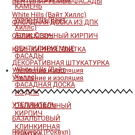
ВЕНТИЛИРУЕМЫЕ ФАСАДЫ
КАМЕНЬ
White Hills (Вайт Хиллс)
White Hills (Вайт
ФАСАДНАЯ ДОСКА ИЗ ДПК
Хиллс)
Атлас Стоун
ОБЛИЦОВОЧНЫЙ КИРПИЧ
ВЕНТИЛИРУЕМЫЕ
КЛИНКИРНАЯ ПЛИТКА
ФАСАДЫ
ДЕКОРАТИВНАЯ ШТУКАТУРКА
White Hills (Вайт
Утепление и изоляция
Хиллс)
Утепление и изоляция
ФАСАДНАЯ ДОСКА
ИЗ ДПК
УТЕПЛИТЕЛЬ
ОБЛИЦОВОЧНЫЙ
КИРПИЧ
БАЗАЛЬТОВЫЙ
КЛИНКИРНАЯ
Rockwool (Роквул)
ПЛИТКА