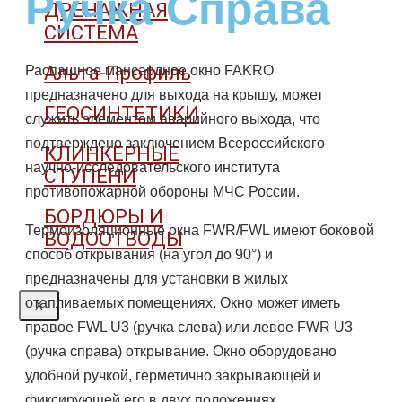
Ручка Справа
ДРЕНАЖНАЯ
СИСТЕМА
Альта-Профиль
Распашное мансардное окно FAKRO
предназначено для выхода на крышу, может
ГЕОСИНТЕТИКИ
служить элементом аварийного выхода, что
подтверждено заключением Всероссийского
КЛИНКЕРНЫЕ
научно-исследовательского института
СТУПЕНИ
противопожарной обороны МЧС России.
БОРДЮРЫ И
Термоизоляционные окна FWR/FWL имеют боковой
ВОДООТВОДЫ
способ открывания (на угол до 90°) и
предназначены для установки в жилых
отапливаемых помещениях. Окно может иметь
X
правое FWL U3 (ручка слева) или левое FWR U3
(ручка справа) открывание. Окно оборудовано
удобной ручкой, герметично закрывающей и
фиксирующей его в двух положениях