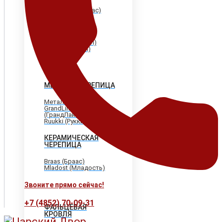
Shinglas (Шинглас)
Döcke (Дёке)
Tegola (Тегола)
CertainTeed
(Сертантид)
Katepal (Катепал)
Icopal (Икопал)
МЕТАЛЛОЧЕРЕПИЦА
МеталлПрофиль
GrandLine
(ГрандЛайн)
Ruukki (Рукки)
КЕРАМИЧЕСКАЯ
ЧЕРЕПИЦА
Braas (Браас)
Mladost (Младость)
Звоните прямо сейчас!
+7 (4852) 70-09-31
ФАЛЬЦЕВАЯ
КРОВЛЯ