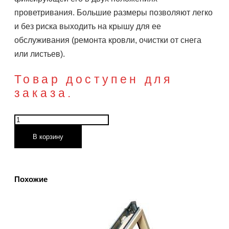
проветривания. Большие размеры позволяют легко
и без риска выходить на крышу для ее
обслуживания (ремонта кровли, очистки от снега
или листьев).
Товар доступен для
заказа.
Количество
товара
В корзину
Окно
для
выхода
Похожие
на
крышу
FWR
U3