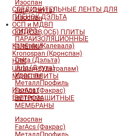
Изоспан
СОЕДИНИТЕЛЬНЫЕ ЛЕНТЫ ДЛЯ
Juta (Джута)
ПЛЁНОК ДЭЛЬТА
Изоспан
ОСП и МДВП
ГИДРО-
ОСП (OSB,ОСБ) ПЛИТЫ
ПАРАИЗОЛЯЦИОННЫЕ
Kalevala (Калевала)
ПЛЁНКИ
Kronospan (Кронспан)
Delta (Дэльта)
НЛК
Juta (Джута)
Ultralam (Ультралам)
Изоспан
МДВП ПЛИТЫ
МеталлПрофиль
Изоплат
FarAcs (Факрас)
Белтермо
ВЕТРОЗАЩИТНЫЕ
МЕМБРАНЫ
Изоспан
FarAcs (Факрас)
МеталлПрофиль