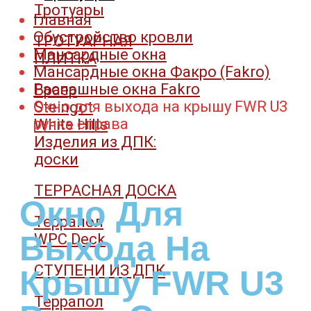
Тротуары
Главная
Обустройство кровли
ТРОТУАРНАЯ
Мансардные окна
ПЛИТКА
Мансардные окна Факро (Fakro)
Распашные окна Fakro
Браер
Окно для выхода на крышу FWR U3
Steingot
ручка справа
White Hills
Изделия из ДПК:
доски
ТЕРРАСНАЯ ДОСКА
Окно Для
Террапол
Выхода На
WPC Deck
СТУПЕНИ ИЗ ДПК
Крышу FWR U3
Террапол