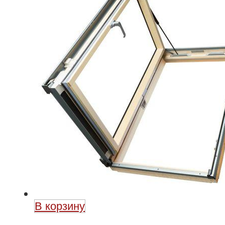
ручка
справа
В корзину