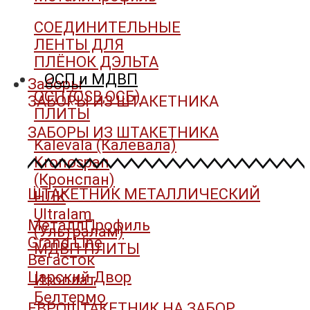
СОЕДИНИТЕЛЬНЫЕ
ЛЕНТЫ ДЛЯ
ПЛЁНОК ДЭЛЬТА
ОСП и МДВП
Заборы
ОСП (OSB,ОСБ)
ЗАБОРЫ ИЗ ШТАКЕТНИКА
ПЛИТЫ
ЗАБОРЫ ИЗ ШТАКЕТНИКА
Kalevala (Калевала)
Kronospan
(Кронспан)
ШТАКЕТНИК МЕТАЛЛИЧЕСКИЙ
НЛК
Ultralam
МеталлПрофиль
(Ультралам)
Grand Line
МДВП ПЛИТЫ
Вегасток
Царский Двор
Изоплат
Белтермо
ЕВРОШТАКЕТНИК НА ЗАБОР