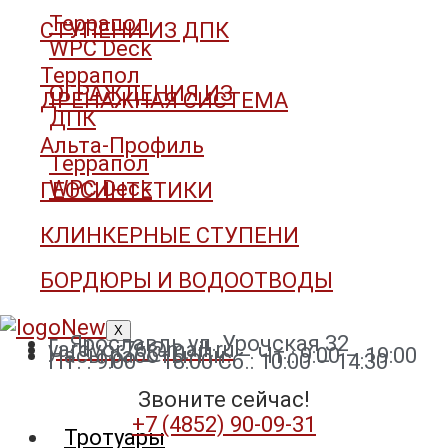
Террапол
СТУПЕНИ ИЗ ДПК
WPC Deck
Террапол
ОГРАЖДЕНИЯ ИЗ
ДРЕНАЖНАЯ СИСТЕМА
ДПК
Альта-Профиль
Террапол
WPC Deck
ГЕОСИНТЕТИКИ
КЛИНКЕРНЫЕ СТУПЕНИ
БОРДЮРЫ И ВОДООТВОДЫ
X
г. Ярославль ул. Урочская 32
yardvor76@mail.ru
Часы работы: Пн. – Чт.: 9:00 – 19:00
Пт. : 9:00 – 18:00 Сб.: 10:00 – 14:30
Звоните сейчас!
+7 (4852) 90-09-31​
Тротуары