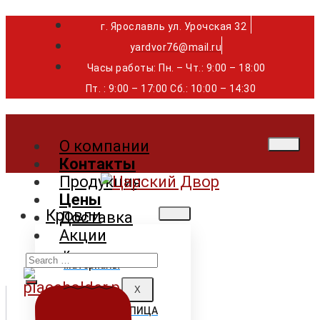
г. Ярославль ул. Урочская 32 ⁣⁣⁣⁣
yardvor76@mail.ru
Часы работы: Пн. – Чт.: 9:00 – 18:00
Пт. : 9:00 – 17:00 Сб.: 10:00 – 14:30
О компании
Контакты
Продукция
Цены
Кровли
Доставка
Акции
Search
Кровельные
материалы
for:
X
ГИБКАЯ ЧЕРЕПИЦА