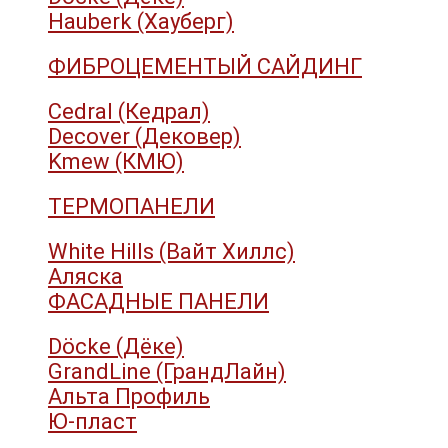
Hauberk (Хауберг)
ФИБРОЦЕМЕНТЫЙ САЙДИНГ
Cedral (Кедрал)
Decover (Дековер)
Kmew (КМЮ)
ТЕРМОПАНЕЛИ
White Hills (Вайт Хиллс)
Аляска
ФАСАДНЫЕ ПАНЕЛИ
Döcke (Дёке)
GrandLine (ГрандЛайн)
Альта Профиль
Ю-пласт