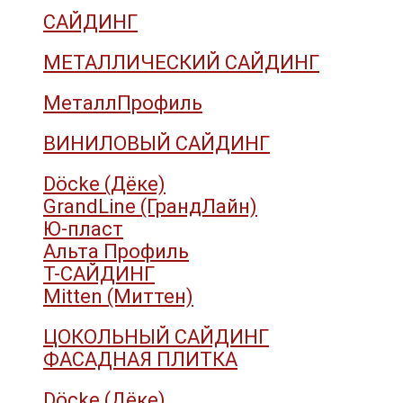
САЙДИНГ
МЕТАЛЛИЧЕСКИЙ САЙДИНГ
МеталлПрофиль
ВИНИЛОВЫЙ САЙДИНГ
Döcke (Дёке)
GrandLine (ГрандЛайн)
Ю-пласт
Альта Профиль
Т-САЙДИНГ
Mitten (Миттен)
ЦОКОЛЬНЫЙ САЙДИНГ
ФАСАДНАЯ ПЛИТКА
Döcke (Дёке)