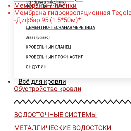
GrandLine (ГрандЛайн)
Мембраны и плёнки
Metrotile (Метротайл)
Мембрана гидроизоляционная Tegol
-Дифбар 95 (1.5*50м)*
ЦЕМЕНТНО-ПЕСЧАНАЯ ЧЕРЕПИЦА
Braas (Браас)
КРОВЕЛЬНЫЙ СЛАНЕЦ
КРОВЕЛЬНЫЙ ПРОФНАСТИЛ
ОНДУЛИН
Всё для кровли
Обустройство кровли
ВОДОСТОЧНЫЕ СИСТЕМЫ
МЕТАЛЛИЧЕСКИЕ ВОДОСТОКИ