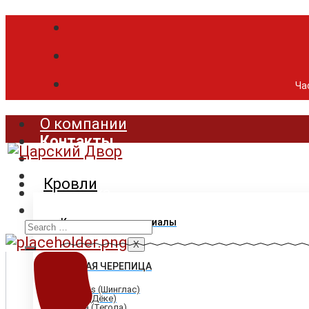
Час
О компании
Контакты
Продукция
Цены
Кровли
Доставка
Акции
Search
Кровельные материалы
for:
X
ГИБКАЯ ЧЕРЕПИЦА
Shinglas (Шинглас)
Döcke (Дёке)
Tegola (Тегола)