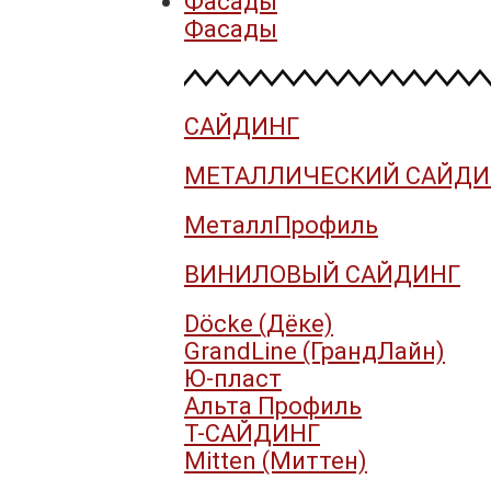
Фасады
Фасады
САЙДИНГ
МЕТАЛЛИЧЕСКИЙ САЙДИ
МеталлПрофиль
ВИНИЛОВЫЙ САЙДИНГ
Döcke (Дёке)
GrandLine (ГрандЛайн)
Ю-пласт
Альта Профиль
Т-САЙДИНГ
Mitten (Миттен)