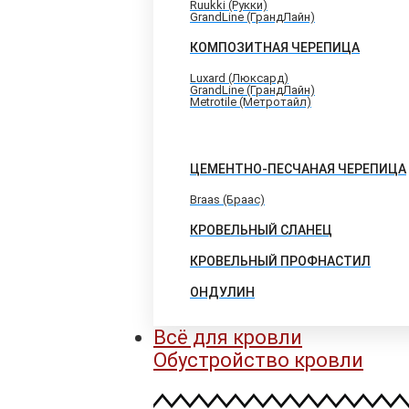
Ruukki (Рукки)
GrandLine (ГрандЛайн)
КОМПОЗИТНАЯ ЧЕРЕПИЦА
Luxard (Люксард)
GrandLine (ГрандЛайн)
Metrotile (Метротайл)
ЦЕМЕНТНО-ПЕСЧАНАЯ ЧЕРЕПИЦА
Braas (Браас)
КРОВЕЛЬНЫЙ СЛАНЕЦ
КРОВЕЛЬНЫЙ ПРОФНАСТИЛ
ОНДУЛИН
Всё для кровли
Обустройство кровли