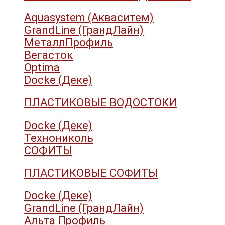
Aquasystem (Акваситем)
GrandLine (ГрандЛайн)
МеталлПрофиль
Вегасток
Optima
Docke (Деке)
ПЛАСТИКОВЫЕ ВОДОСТОКИ
Docke (Деке)
Технониколь
СОФИТЫ
ПЛАСТИКОВЫЕ СОФИТЫ
Docke (Деке)
GrandLine (ГрандЛайн)
Альта Профиль