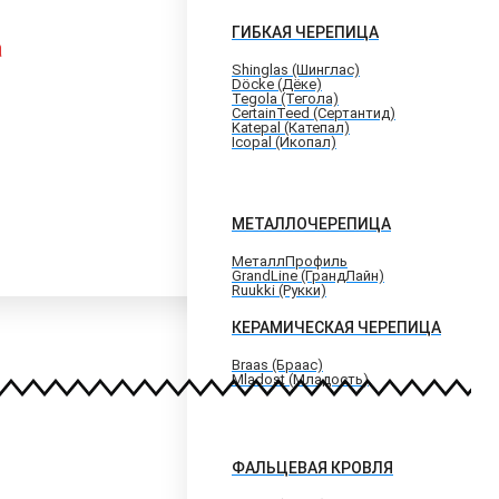
ГИБКАЯ ЧЕРЕПИЦА
a
Shinglas (Шинглас)
Döcke (Дёке)
Tegola (Тегола)
CertainTeed (Сертантид)
Katepal (Катепал)
Icopal (Икопал)
МЕТАЛЛОЧЕРЕПИЦА
МеталлПрофиль
GrandLine (ГрандЛайн)
Ruukki (Рукки)
КЕРАМИЧЕСКАЯ ЧЕРЕПИЦА
Braas (Браас)
Mladost (Младость)
ФАЛЬЦЕВАЯ КРОВЛЯ