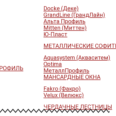
Docke (Деке)
GrandLine (ГрандЛайн)
Альта Профиль
Mitten (Миттен)
Ю-Пласт
МЕТАЛЛИЧЕСКИЕ СОФИ
Aquasystem (Акваситем)
Optima
ПРОФИЛЬ
МеталлПрофиль
МАНСАРДНЫЕ ОКНА
Fakro (Факро)
Velux (Велюкс)
ЧЕРДАЧНЫЕ ЛЕСТНИЦЫ