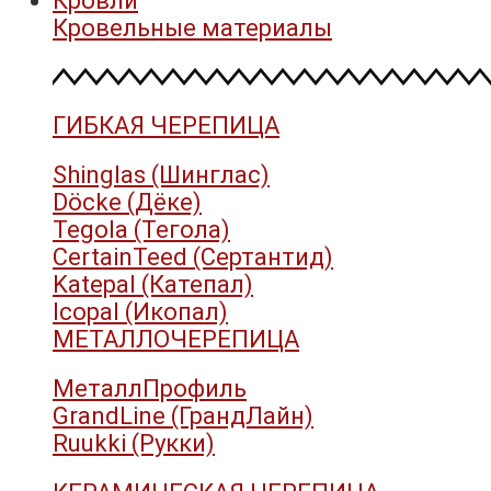
Кровли
Кровельные материалы
ГИБКАЯ ЧЕРЕПИЦА
Shinglas (Шинглас)
Döcke (Дёке)
Tegola (Тегола)
CertainTeed (Сертантид)
Katepal (Катепал)
Icopal (Икопал)
МЕТАЛЛОЧЕРЕПИЦА
МеталлПрофиль
GrandLine (ГрандЛайн)
Ruukki (Рукки)