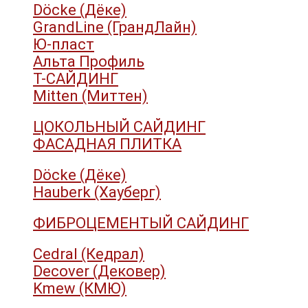
Döcke (Дёке)
GrandLine (ГрандЛайн)
Ю-пласт
Альта Профиль
Т-САЙДИНГ
Mitten (Миттен)
ЦОКОЛЬНЫЙ САЙДИНГ
ФАСАДНАЯ ПЛИТКА
Döcke (Дёке)
Hauberk (Хауберг)
ФИБРОЦЕМЕНТЫЙ САЙДИНГ
Cedral (Кедрал)
Decover (Дековер)
Kmew (КМЮ)