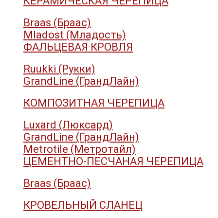
КЕРАМИЧЕСКАЯ ЧЕРЕПИЦА
Braas (Браас)
Mladost (Младость)
ФАЛЬЦЕВАЯ КРОВЛЯ
Ruukki (Рукки)
GrandLine (ГрандЛайн)
КОМПОЗИТНАЯ ЧЕРЕПИЦА
Luxard (Люксард)
GrandLine (ГрандЛайн)
Metrotile (Метротайл)
ЦЕМЕНТНО-ПЕСЧАНАЯ ЧЕРЕПИЦА
Braas (Браас)
КРОВЕЛЬНЫЙ СЛАНЕЦ