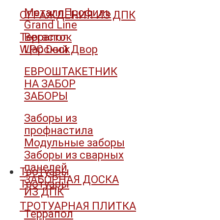
МеталлПрофиль
ОГРАЖДЕНИЯ ИЗ ДПК
Grand Line
Террапол
Вегасток
WPC Deck
Царский Двор
ЕВРОШТАКЕТНИК
НА ЗАБОР
ЗАБОРЫ
Заборы из
профнастила
Модульные заборы
Заборы из сварных
панелей
Тротуары
ЗАБОРНАЯ ДОСКА
Тротуары
ИЗ ДПК
ТРОТУАРНАЯ ПЛИТКА
Террапол