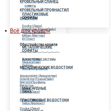
КРОВЕЛЬНЫЙ СЛАНЕЦ
СОФИТЫ
КРОВЕЛЬНЫЙ ПРОФНАСТИЛ
ПЛАСТИКОВЫЕ
СОФИТЫ
ОНДУЛИН
Docke (Деке)
GrandLine (ГрандЛайн)
Всё для кровли
Альта Профиль
Mitten (Миттен)
Ю-Пласт
Обустройство кровли
МЕТАЛЛИЧЕСКИЕ
СОФИТЫ
Aquasystem
ВОДОСТОЧНЫЕ СИСТЕМЫ
(Акваситем)
Optima
МЕТАЛЛИЧЕСКИЕ ВОДОСТОКИ
МеталлПрофиль
Aquasystem (Акваситем)
GrandLine (ГрандЛайн)
МеталлПрофиль
Вегасток
МАНСАРДНЫЕ
Optima
ОКНА
Docke (Деке)
ПЛАСТИКОВЫЕ ВОДОСТОКИ
Fakro (Факро)
Velux (Велюкс)
Docke (Деке)