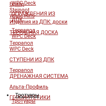
WPC Deck
Браер
Steingot
ОГРАЖДЕНИЯ ИЗ
White Hills
ДПК
Изделия из ДПК: доски
Террапол
ТЕРРАСНАЯ ДОСКА
WPC Deck
Террапол
WPC Deck
СТУПЕНИ ИЗ ДПК
Террапол
ДРЕНАЖНАЯ СИСТЕМА
Альта-Профиль
Тротуары
ГЕОСИНТЕТИКИ
Тротуары