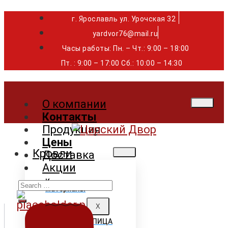
г. Ярославль ул. Урочская 32 ⁣⁣⁣⁣
yardvor76@mail.ru
Часы работы: Пн. – Чт.: 9:00 – 18:00
Пт. : 9:00 – 17:00 Сб.: 10:00 – 14:30
О компании
Контакты
Продукция
Цены
Кровли
Доставка
Акции
Search
Кровельные
материалы
for:
X
ГИБКАЯ ЧЕРЕПИЦА