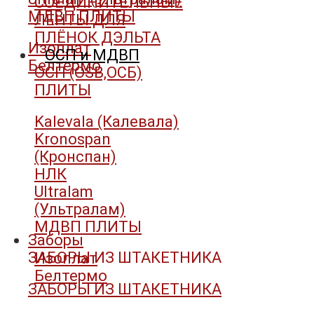
СОЕДИНИТЕЛЬНЫЕ
МДВП ПЛИТЫ
ЛЕНТЫ ДЛЯ
ПЛЁНОК ДЭЛЬТА
Изоплат
ОСП и МДВП
Белтермо
ОСП (OSB,ОСБ)
ПЛИТЫ
Kalevala (Калевала)
Kronospan
(Кронспан)
НЛК
Ultralam
(Ультралам)
МДВП ПЛИТЫ
Заборы
ЗАБОРЫ ИЗ ШТАКЕТНИКА
Изоплат
Белтермо
ЗАБОРЫ ИЗ ШТАКЕТНИКА