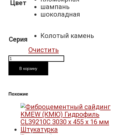
Цвет
шампань
шоколадная
Колотый камень
Серия
Очистить
Количество
товара
В корзину
Фасадная
панель
Grand
Похожие
Line
Колотый
камень
Премиум