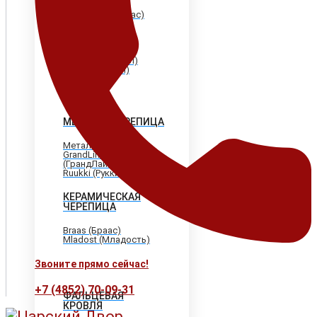
Shinglas (Шинглас)
Döcke (Дёке)
Tegola (Тегола)
CertainTeed
(Сертантид)
Katepal (Катепал)
Icopal (Икопал)
МЕТАЛЛОЧЕРЕПИЦА
МеталлПрофиль
GrandLine
(ГрандЛайн)
Ruukki (Рукки)
КЕРАМИЧЕСКАЯ
ЧЕРЕПИЦА
Braas (Браас)
Mladost (Младость)
Звоните прямо сейчас!
+7 (4852) 70-09-31
ФАЛЬЦЕВАЯ
КРОВЛЯ