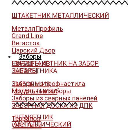
ШТАКЕТНИК МЕТАЛЛИЧЕСКИЙ
МеталлПрофиль
Grand Line
Вегасток
Царский Двор
Заборы
ЕВРОШТАКЕТНИК НА ЗАБОР
ЗАБОРЫ ИЗ
ЗАБОРЫ
ШТАКЕТНИКА
Заборы из профнастила
ЗАБОРЫ ИЗ
Модульные заборы
ШТАКЕТНИКА
Заборы из сварных панелей
ЗАБОРНАЯ ДОСКА ИЗ ДПК
ШТАКЕТНИК
Террапол
МЕТАЛЛИЧЕСКИЙ
WPC Deck