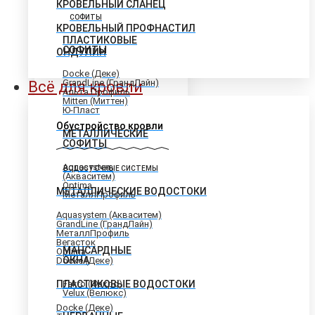
КРОВЕЛЬНЫЙ СЛАНЕЦ
СОФИТЫ
КРОВЕЛЬНЫЙ ПРОФНАСТИЛ
ПЛАСТИКОВЫЕ
СОФИТЫ
ОНДУЛИН
Docke (Деке)
GrandLine (ГрандЛайн)
Всё для кровли
Альта Профиль
Mitten (Миттен)
Ю-Пласт
Обустройство кровли
МЕТАЛЛИЧЕСКИЕ
СОФИТЫ
Aquasystem
ВОДОСТОЧНЫЕ СИСТЕМЫ
(Акваситем)
Optima
МЕТАЛЛИЧЕСКИЕ ВОДОСТОКИ
МеталлПрофиль
Aquasystem (Акваситем)
GrandLine (ГрандЛайн)
МеталлПрофиль
Вегасток
МАНСАРДНЫЕ
Optima
ОКНА
Docke (Деке)
ПЛАСТИКОВЫЕ ВОДОСТОКИ
Fakro (Факро)
Velux (Велюкс)
Docke (Деке)