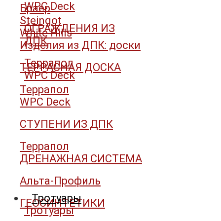
WPC Deck
Браер
Steingot
ОГРАЖДЕНИЯ ИЗ
White Hills
ДПК
Изделия из ДПК: доски
Террапол
ТЕРРАСНАЯ ДОСКА
WPC Deck
Террапол
WPC Deck
СТУПЕНИ ИЗ ДПК
Террапол
ДРЕНАЖНАЯ СИСТЕМА
Альта-Профиль
Тротуары
ГЕОСИНТЕТИКИ
Тротуары