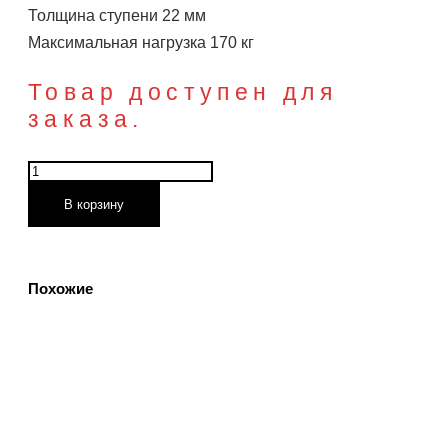
Толщина ступени 22 мм
Максимальная нагрузка 170 кг
Товар доступен для
заказа.
Количество
товара
В корзину
Чердачная
лестница
Docke
Похожие
Серия
STANDARD