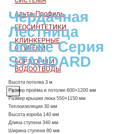
СИСТЕМА
Чердачная
Альта-Профиль
ГЕОСИНТЕТИКИ
Лестница
КЛИНКЕРНЫЕ
Docke Серия
СТУПЕНИ
STANDARD
БОРДЮРЫ И
ВОДООТВОДЫ
Высота потолка 3 м
Размер проёма в потолке 600×1200 мм
X
Размер крышки люка 550×1150 мм
Теплоизоляция 30 мм
Высота короба 140 мм
Длина ступени 340 мм
Ширина ступени 80 мм