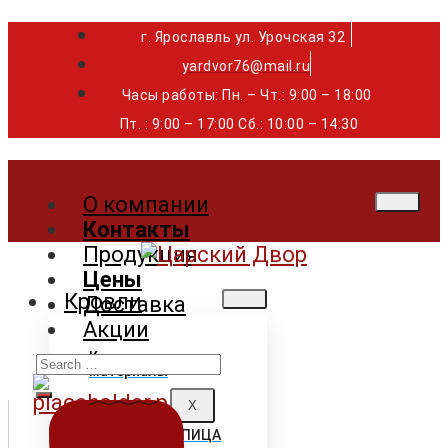
г. Ярославль ул. Урочская 32 ⁣⁣⁣⁣
yardvor76@mail.ru
Часы работы: Пн. – Чт.: 9:00 – 18:00
Пт. : 9:00 – 17:00 Сб.: 10:00 – 14:30
О компании
Контакты
Продукция
Цены
Кровли
Доставка
Акции
Search
Кровельные
материалы
for:
X
ГИБКАЯ ЧЕРЕПИЦА