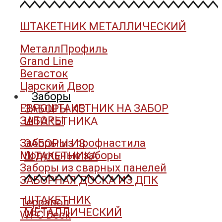
ШТАКЕТНИК МЕТАЛЛИЧЕСКИЙ
МеталлПрофиль
Grand Line
Вегасток
Царский Двор
Заборы
ЕВРОШТАКЕТНИК НА ЗАБОР
ЗАБОРЫ ИЗ
ЗАБОРЫ
ШТАКЕТНИКА
Заборы из профнастила
ЗАБОРЫ ИЗ
Модульные заборы
ШТАКЕТНИКА
Заборы из сварных панелей
ЗАБОРНАЯ ДОСКА ИЗ ДПК
ШТАКЕТНИК
Террапол
МЕТАЛЛИЧЕСКИЙ
WPC Deck