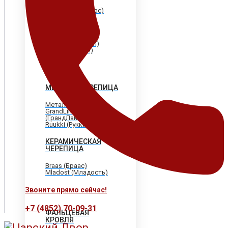
Shinglas (Шинглас)
Döcke (Дёке)
Tegola (Тегола)
CertainTeed
(Сертантид)
Katepal (Катепал)
Icopal (Икопал)
МЕТАЛЛОЧЕРЕПИЦА
МеталлПрофиль
GrandLine
(ГрандЛайн)
Ruukki (Рукки)
КЕРАМИЧЕСКАЯ
ЧЕРЕПИЦА
Braas (Браас)
Mladost (Младость)
Звоните прямо сейчас!
+7 (4852) 70-09-31
ФАЛЬЦЕВАЯ
КРОВЛЯ