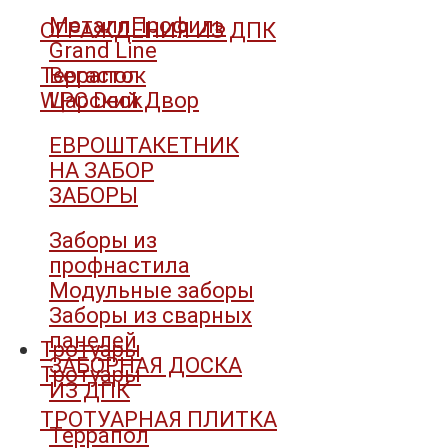
МеталлПрофиль
ОГРАЖДЕНИЯ ИЗ ДПК
Grand Line
Террапол
Вегасток
WPC Deck
Царский Двор
ЕВРОШТАКЕТНИК
НА ЗАБОР
ЗАБОРЫ
Заборы из
профнастила
Модульные заборы
Заборы из сварных
панелей
Тротуары
ЗАБОРНАЯ ДОСКА
Тротуары
ИЗ ДПК
ТРОТУАРНАЯ ПЛИТКА
Террапол