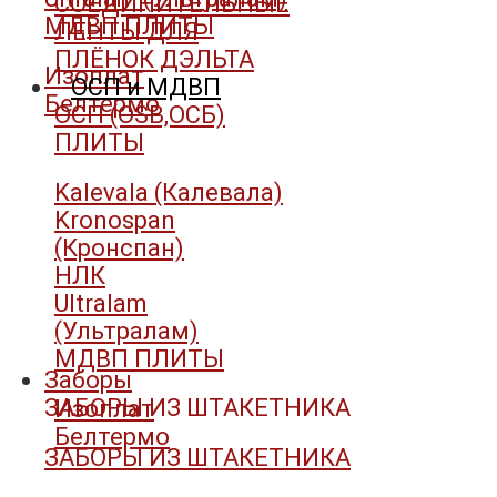
СОЕДИНИТЕЛЬНЫЕ
МДВП ПЛИТЫ
ЛЕНТЫ ДЛЯ
ПЛЁНОК ДЭЛЬТА
Изоплат
ОСП и МДВП
Белтермо
ОСП (OSB,ОСБ)
ПЛИТЫ
Kalevala (Калевала)
Kronospan
(Кронспан)
НЛК
Ultralam
(Ультралам)
МДВП ПЛИТЫ
Заборы
ЗАБОРЫ ИЗ ШТАКЕТНИКА
Изоплат
Белтермо
ЗАБОРЫ ИЗ ШТАКЕТНИКА